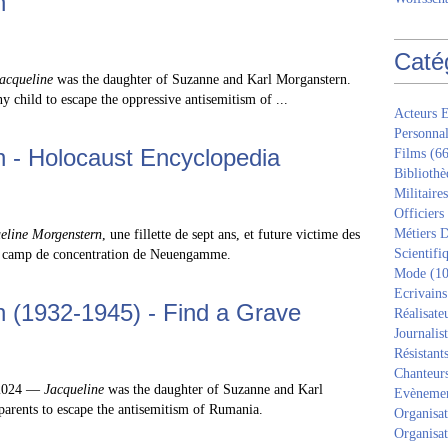
n
Caté
acqueline
was the daughter of Suzanne and Karl Morganstern.
y child to escape the oppressive antisemitism of ...
Acteurs E
Personnal
n - Holocaust Encyclopedia
Films
(66
Bibliothè
Militaires
Officiers
Métiers D
eline Morgenstern
, une fillette de sept ans, et future victime des
Scientifi
au camp de concentration de Neuengamme.
Mode
(10
Ecrivains
 (1932-1945) - Find a Grave
Réalisate
Journalis
Résistant
Chanteur
 2024 —
Jacqueline
was the daughter of Suzanne and Karl
Evèneme
arents to escape the antisemitism of Rumania.
Organisat
Organisat