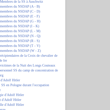
s Membres de la SS à Auschwitz
s membres du NSDAP (A - B)
s membres du NSDAP (C - D)
s membres du NSDAP (E - F)
s membres du NSDAP (G - H)
s membres du NSDAP (I - K)
s membres du NSDAP (L - M)
s membres du NSDAP (N - Q)
s membres du NSDAP (R - S)
s membres du NSDAP (T - V)
s membres du NSDAP (W - Z)
 récipiendaires de la Croix de chevalier de
de fer
 victimes de la Nuit des Longs Couteaux
personnel SS du camp de concentration de
urg
 d'Adolf Hitler
 SS en Pologne durant l'occupation
e
ie d'Adolf Hitler
 d'Adolf Hitler
lle d'Adolf Hitler
anze