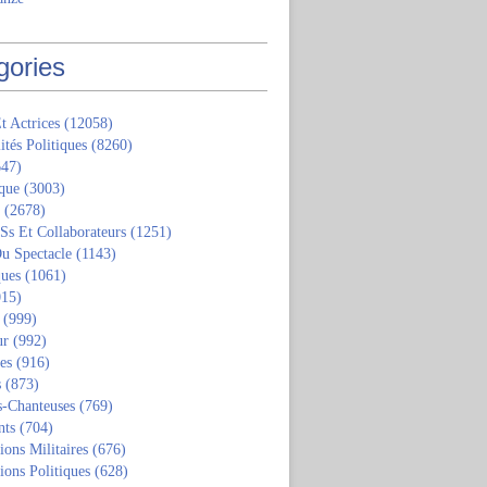
gories
t Actrices
(12058)
ités Politiques
(8260)
47)
que
(3003)
(2678)
 Ss Et Collaborateurs
(1251)
u Spectacle
(1143)
ques
(1061)
15)
(999)
ur
(992)
tes
(916)
s
(873)
s-Chanteuses
(769)
nts
(704)
ions Militaires
(676)
ions Politiques
(628)