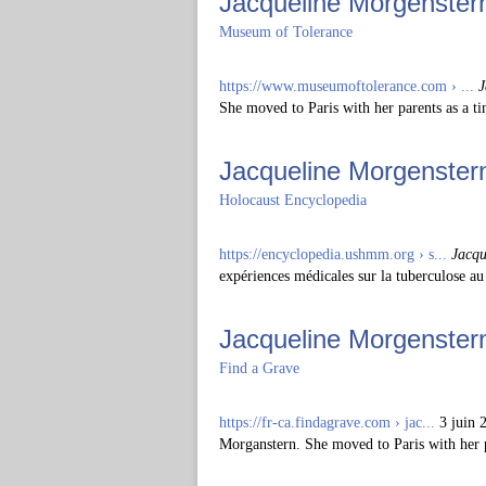
Jacqueline Morgenster
Museum of Tolerance
https://www.museumoftolerance.com › ...
J
She moved to Paris with her parents as a tin
Jacqueline Morgenster
Holocaust Encyclopedia
https://encyclopedia.ushmm.org › s...
Jacqu
expériences médicales sur la tuberculose 
Jacqueline Morgenstern
Find a Grave
https://fr-ca.findagrave.com › jac...
3 juin
Morganstern. She moved to Paris with her p