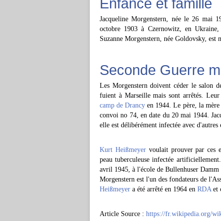
Enfance et famille
Jacqueline Morgenstern, née le 26 mai 19
octobre 1903 à Czernowitz, en Ukraine, p
Suzanne Morgenstern, née Goldovsky, est née
Seconde Guerre m
Les Morgenstern doivent céder le salon de
fuient à Marseille mais sont arrêtés. Leur
camp de Drancy
en 1944. Le père, la mère e
convoi no 74, en date du 20 mai 1944. Jac
elle est délibérément infectée avec d'autres 
Kurt Heißmeyer
voulait prouver par ces e
peau tuberculeuse infectée artificiellement.
avril 1945, à l'école de Bullenhuser Damm 
Morgenstern est l'un des fondateurs de l'
Heißmeyer
a été arrêté en 1964 en
RDA
et 
Article Source :
https://fr.wikipedia.org/w