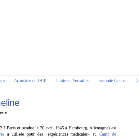
rre
Armistice de 1918
Traité de Versailles
Seconde Guerre
C
eline
erre
2 à Paris et pendue le 20 avril 1945 à Hambourg, Allemagne) est
yer
a utilisée pour des «expériences médicales» au
Camp de