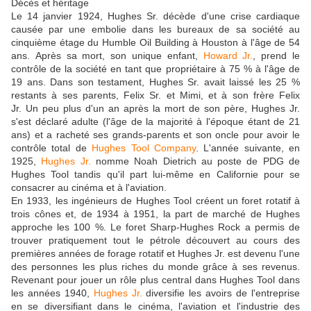
Décès et héritage
Le 14 janvier 1924, Hughes Sr. décède d'une crise cardiaque
causée par une embolie dans les bureaux de sa société au
cinquième étage du Humble Oil Building à Houston à l'âge de 54
ans. Après sa mort, son unique enfant,
Howard Jr.
, prend le
contrôle de la société en tant que propriétaire à 75 % à l'âge de
19 ans. Dans son testament, Hughes Sr. avait laissé les 25 %
restants à ses parents, Felix Sr. et Mimi, et à son frère Felix
Jr. Un peu plus d'un an après la mort de son père, Hughes Jr.
s'est déclaré adulte (l'âge de la majorité à l'époque étant de 21
ans) et a racheté ses grands-parents et son oncle pour avoir le
contrôle total de
Hughes Tool Company
. L'année suivante, en
1925,
Hughes Jr.
nomme Noah Dietrich au poste de PDG de
Hughes Tool tandis qu'il part lui-même en Californie pour se
consacrer au cinéma et à l'aviation.
En 1933, les ingénieurs de Hughes Tool créent un foret rotatif à
trois cônes et, de 1934 à 1951, la part de marché de Hughes
approche les 100 %. Le foret Sharp-Hughes Rock a permis de
trouver pratiquement tout le pétrole découvert au cours des
premières années de forage rotatif et Hughes Jr. est devenu l'une
des personnes les plus riches du monde grâce à ses revenus.
Revenant pour jouer un rôle plus central dans Hughes Tool dans
les années 1940,
Hughes Jr.
diversifie les avoirs de l'entreprise
en se diversifiant dans le cinéma, l'aviation et l'industrie des