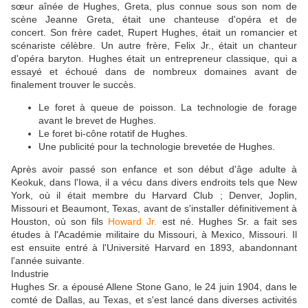
sœur aînée de Hughes, Greta, plus connue sous son nom de
scène Jeanne Greta, était une chanteuse d'opéra et de
concert. Son frère cadet, Rupert Hughes, était un romancier et
scénariste célèbre. Un autre frère, Felix Jr., était un chanteur
d'opéra baryton. Hughes était un entrepreneur classique, qui a
essayé et échoué dans de nombreux domaines avant de
finalement trouver le succès.
Le foret à queue de poisson. La technologie de forage
avant le brevet de Hughes.
Le foret bi-cône rotatif de Hughes.
Une publicité pour la technologie brevetée de Hughes.
Après avoir passé son enfance et son début d'âge adulte à
Keokuk, dans l'Iowa, il a vécu dans divers endroits tels que New
York, où il était membre du Harvard Club ; Denver, Joplin,
Missouri et Beaumont, Texas, avant de s'installer définitivement à
Houston, où son fils
Howard Jr.
est né. Hughes Sr. a fait ses
études à l'Académie militaire du Missouri, à Mexico, Missouri. Il
est ensuite entré à l'Université Harvard en 1893, abandonnant
l'année suivante.
Industrie
Hughes Sr. a épousé Allene Stone Gano, le 24 juin 1904, dans le
comté de Dallas, au Texas, et s'est lancé dans diverses activités