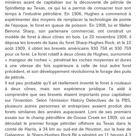
minières avant de capitaliser sur la découverte de pétrole de
Spindletop au Texas, ce qui lui a permis de consacrer tout son
temps à l'industrie pétrolière. En 1906, Hughes a commencé à
expérimenter des moyens de remplacer la technologie de pointe
de l'époque, le foret en queue de poisson. En 1908, lui et Walter
Benona Sharp, son partenaire commercial, ont construit un
modèle de foret à deux cônes en bois. Le 20 novembre 1908, il
déposa les brevets de base du foret Sharp-Hughes Rock, et le 10
août 1909, il obtint les brevets américains 930 758 et 930 759
pour ce foret. Le foret rotatif à deux cônes de Hughes, surnommé
« mangeur de roches », pénétrait les roches moyennes et dures
à une vitesse dix fois supérieure à celle de tout autre foret
précédent, et son développement révolutionna le forage des puits
de pétrole.
Il est peu probable qu'il ait réellement inventé le foret à rouleaux
à deux cônes, mais son expérience juridique l'a aidé à
comprendre que ses brevets étaient importants pour capitaliser
sur l'invention. Selon l'émission History Detectives de la PBS,
plusieurs autres personnes et entreprises avaient produit des
forets similaires des années auparavant. Lors de ses premiers
essais sur le champ pétrolifère de Goose Creek en 1909, où se
déroulait le premier forage pétrolier offshore au Texas dans le
comté de Harris, à 34 km au sud-est de Houston, sur la baie de
Galveston, le Sharp-Hughes Rock Bit a pénétré en 11 heures 4,3