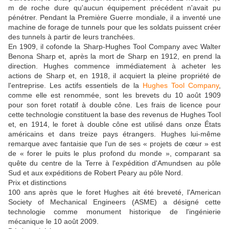
m de roche dure qu'aucun équipement précédent n'avait pu
pénétrer. Pendant la Première Guerre mondiale, il a inventé une
machine de forage de tunnels pour que les soldats puissent créer
des tunnels à partir de leurs tranchées.
En 1909, il cofonde la Sharp-Hughes Tool Company avec Walter
Benona Sharp et, après la mort de Sharp en 1912, en prend la
direction. Hughes commence immédiatement à acheter les
actions de Sharp et, en 1918, il acquiert la pleine propriété de
l'entreprise. Les actifs essentiels de la
Hughes Tool Company
,
comme elle est renommée, sont les brevets du 10 août 1909
pour son foret rotatif à double cône. Les frais de licence pour
cette technologie constituent la base des revenus de Hughes Tool
et, en 1914, le foret à double cône est utilisé dans onze États
américains et dans treize pays étrangers. Hughes lui-même
remarque avec fantaisie que l'un de ses « projets de cœur » est
de « forer le puits le plus profond du monde », comparant sa
quête du centre de la Terre à l'expédition d'Amundsen au pôle
Sud et aux expéditions de Robert Peary au pôle Nord.
Prix ​​et distinctions
100 ans après que le foret Hughes ait été breveté, l'American
Society of Mechanical Engineers (ASME) a ​​désigné cette
technologie comme monument historique de l'ingénierie
mécanique le 10 août 2009.