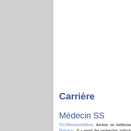
Carrière
Médecin SS
SS-Obersturmführer
, docteur en médecin
Birkenau
. Il a mené des recherches anthropo