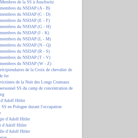
s Membres de la SS à Auschwitz
s membres du NSDAP (A - B)
s membres du NSDAP (C - D)
s membres du NSDAP (E - F)
s membres du NSDAP (G - H)
s membres du NSDAP (I - K)
s membres du NSDAP (L - M)
s membres du NSDAP (N - Q)
s membres du NSDAP (R - S)
s membres du NSDAP (T - V)
s membres du NSDAP (W - Z)
 récipiendaires de la Croix de chevalier de
de fer
 victimes de la Nuit des Longs Couteaux
personnel SS du camp de concentration de
urg
 d'Adolf Hitler
 SS en Pologne durant l'occupation
e
ie d'Adolf Hitler
 d'Adolf Hitler
lle d'Adolf Hitler
anze