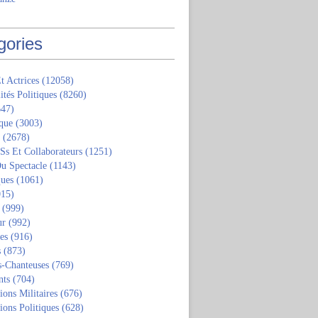
gories
t Actrices
(12058)
ités Politiques
(8260)
47)
que
(3003)
(2678)
 Ss Et Collaborateurs
(1251)
u Spectacle
(1143)
ques
(1061)
15)
(999)
ur
(992)
tes
(916)
s
(873)
s-Chanteuses
(769)
nts
(704)
ions Militaires
(676)
ions Politiques
(628)