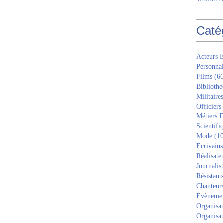
Caté
Acteurs E
Personnal
Films
(66
Bibliothè
Militaires
Officiers
Métiers D
Scientifi
Mode
(10
Ecrivains
Réalisate
Journalis
Résistant
Chanteur
Evèneme
Organisat
Organisat