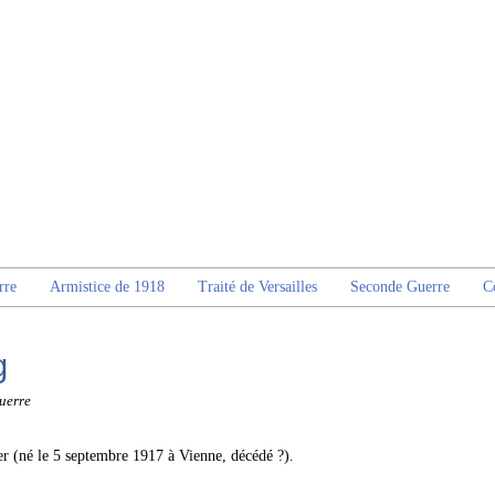
rre
Armistice de 1918
Traité de Versailles
Seconde Guerre
C
g
uerre
 (né le 5 septembre 1917 à Vienne, décédé ?).