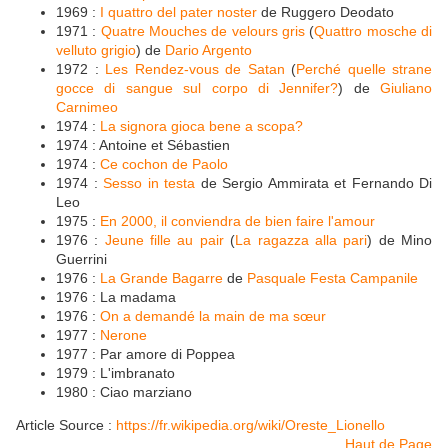
1969 :
I quattro del pater noster
de Ruggero Deodato
1971 :
Quatre Mouches de velours gris
(
Quattro mosche di
velluto grigio
) de
Dario Argento
1972 :
Les Rendez-vous de Satan
(
Perché quelle strane
gocce di sangue sul corpo di Jennifer?
) de
Giuliano
Carnimeo
1974 :
La signora gioca bene a scopa?
1974 : Antoine et Sébastien
1974 :
Ce cochon de Paolo
1974 :
Sesso in testa
de Sergio Ammirata et Fernando Di
Leo
1975 :
En 2000, il conviendra de bien faire l'amour
1976 :
Jeune fille au pair
(
La ragazza alla pari
) de Mino
Guerrini
1976 :
La Grande Bagarre
de
Pasquale Festa Campanile
1976 : La madama
1976 :
On a demandé la main de ma sœur
1977 :
Nerone
1977 : Par amore di Poppea
1979 : L'imbranato
1980 : Ciao marziano
Article Source :
https://fr.wikipedia.org/wiki/Oreste_Lionello
Haut de Page