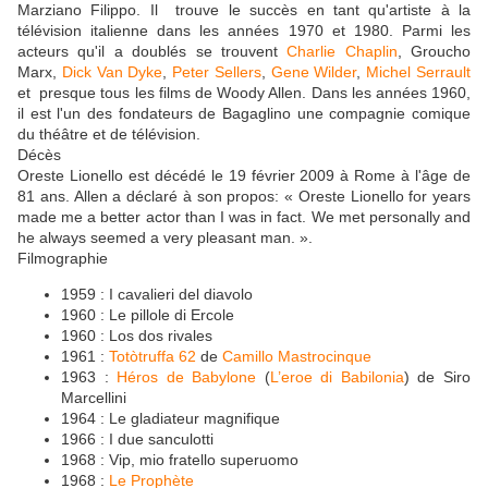
Marziano Filippo. Il trouve le succès en tant qu'artiste à la
télévision italienne dans les années 1970 et 1980. Parmi les
acteurs qu'il a doublés se trouvent
Charlie Chaplin
, Groucho
Marx,
Dick Van Dyke
,
Peter Sellers
,
Gene Wilder
,
Michel Serrault
et presque tous les films de Woody Allen. Dans les années 1960,
il est l'un des fondateurs de Bagaglino une compagnie comique
du théâtre et de télévision.
Décès
Oreste Lionello est décédé le 19 février 2009 à Rome à l'âge de
81 ans. Allen a déclaré à son propos: « Oreste Lionello for years
made me a better actor than I was in fact. We met personally and
he always seemed a very pleasant man. ».
Filmographie
1959 : I cavalieri del diavolo
1960 : Le pillole di Ercole
1960 : Los dos rivales
1961 :
Totòtruffa 62
de
Camillo Mastrocinque
1963 :
Héros de Babylone
(
L’eroe di Babilonia
) de Siro
Marcellini
1964 : Le gladiateur magnifique
1966 : I due sanculotti
1968 : Vip, mio fratello superuomo
1968 :
Le Prophète