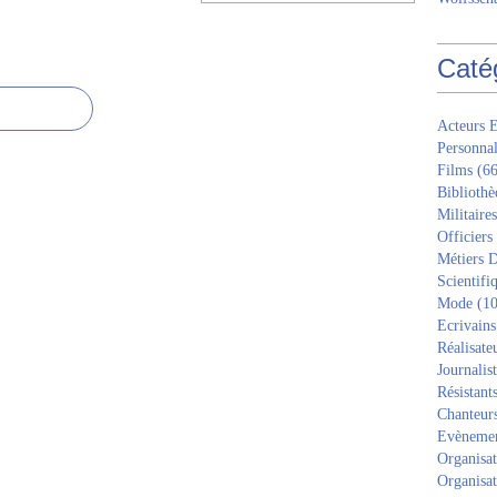
Caté
Acteurs E
Personnal
Films
(66
Bibliothè
Militaires
Officiers
Métiers D
Scientifi
Mode
(10
Ecrivains
Réalisate
Journalis
Résistant
Chanteur
Evèneme
Organisat
Organisat