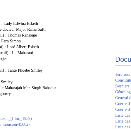
) : Lady Edwina Esketh
e docteur Major Rama Safti
il) : Thomas Ransome
 Fern Simon
) : Lord Albert Esketh
aroli) : La Maharani
Docu
rjee
d
n) : Tante Phoebe Smiley
1ère aud
Constitut
 Smiley
Derniers 
 Le Maharajah Man Singh Bahadur
Généalogi
gburry
General d
Guerre d'
Guerre d
Liste des
ousson_(film,_1939)
Liste des
/la_mousson/458027
Liste des