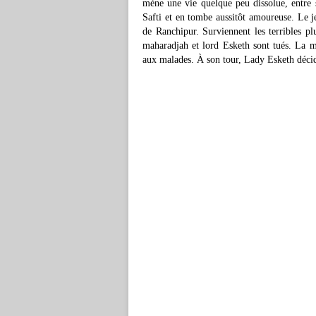
mène une vie quelque peu dissolue, entre
Safti et en tombe aussitôt amoureuse. Le j
de Ranchipur. Surviennent les terribles pl
maharadjah et lord Esketh sont tués. La 
aux malades. À son tour, Lady Esketh décide