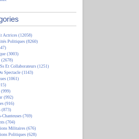
gories
t Actrices
(12058)
ités Politiques
(8260)
47)
que
(3003)
(2678)
 Ss Et Collaborateurs
(1251)
u Spectacle
(1143)
ques
(1061)
15)
(999)
ur
(992)
tes
(916)
s
(873)
s-Chanteuses
(769)
nts
(704)
ions Militaires
(676)
ions Politiques
(628)