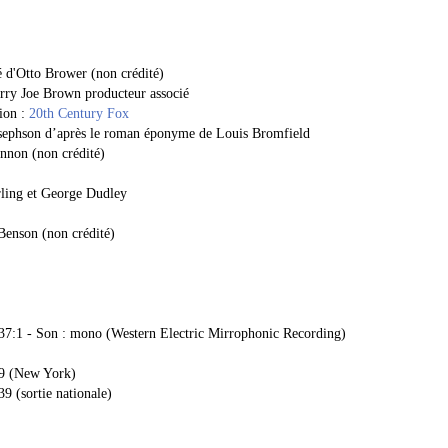
té d'Otto Brower (non crédité)
rry Joe Brown producteur associé
tion :
20th Century Fox
Josephson d’après le roman éponyme de Louis Bromfield
ennon (non crédité)
arling et George Dudley
enson (non crédité)
,37:1 - Son : mono (Western Electric Mirrophonic Recording)
39 (New York)
9 (sortie nationale)