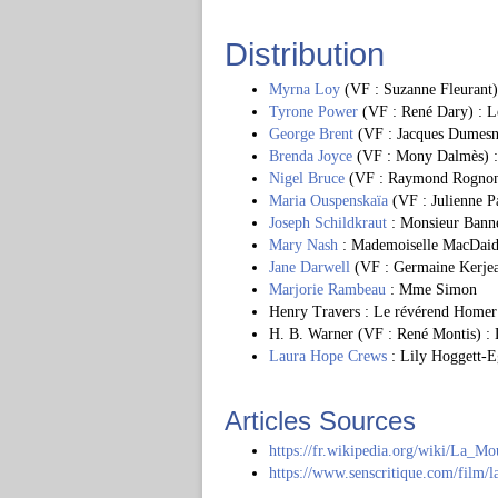
Distribution
Myrna Loy
(VF : Suzanne Fleurant
Tyrone Power
(VF : René Dary) : L
George Brent
(VF : Jacques Dumesn
Brenda Joyce
(VF : Mony Dalmès) :
Nigel Bruce
(VF : Raymond Rognoni
Maria Ouspenskaïa
(VF : Julienne P
Joseph Schildkraut
: Monsieur Banne
Mary Nash
: Mademoiselle MacDai
Jane Darwell
(VF : Germaine Kerjea
Marjorie Rambeau
: Mme Simon
Henry Travers : Le révérend Homer
H. B. Warner (VF : René Montis) :
Laura Hope Crews
: Lily Hoggett-E
Articles Sources
https://fr.wikipedia.org/wiki/La_M
https://www.senscritique.com/film