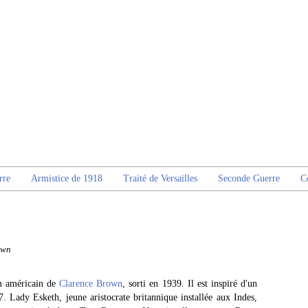
rre
Armistice de 1918
Traité de Versailles
Seconde Guerre
C
own
m américain de
Clarence Brown
, sorti en 1939. Il est inspiré d'un
 Lady Esketh, jeune aristocrate britannique installée aux Indes,