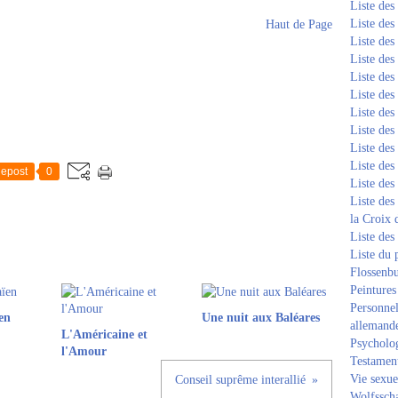
Liste de
Liste de
Haut de Page
Liste de
Liste de
Liste de
Liste de
Liste de
Liste de
Liste de
Liste de
epost
0
Liste de
Liste des
la Croix 
Liste des
Liste du 
Flossenb
Peintures
Personnel
en
Une nuit aux Baléares
allemand
L'Américaine et
Psycholog
l'Amour
Testament
Vie sexue
Conseil suprême interallié
Wolfssch