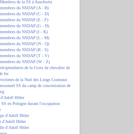
s Membres de la SS à Auschwitz
s membres du NSDAP (A - B)
s membres du NSDAP (C - D)
s membres du NSDAP (E - F)
s membres du NSDAP (G - H)
s membres du NSDAP (I - K)
s membres du NSDAP (L - M)
s membres du NSDAP (N - Q)
s membres du NSDAP (R - S)
s membres du NSDAP (T - V)
s membres du NSDAP (W - Z)
 récipiendaires de la Croix de chevalier de
de fer
 victimes de la Nuit des Longs Couteaux
personnel SS du camp de concentration de
urg
 d'Adolf Hitler
 SS en Pologne durant l'occupation
e
ie d'Adolf Hitler
 d'Adolf Hitler
lle d'Adolf Hitler
anze