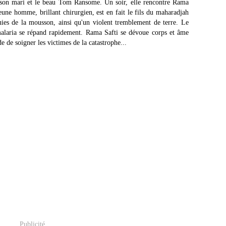
 son mari et le beau Tom Ransome. Un soir, elle rencontre Rama
eune homme, brillant chirurgien, est en fait le fils du maharadjah
uies de la mousson, ainsi qu'un violent tremblement de terre. Le
malaria se répand rapidement. Rama Safti se dévoue corps et âme
 de soigner les victimes de la catastrophe...
Publicité