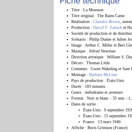
Fiche technique
Titre : La Mousson
Titre original : The Rains Came
Réalisation :
Clarence Brown
, assis
Production :
Darryl F. Zanuck
et Ha
Société de production et de distribu
Scénario : Philip Dunne et Julien 
Image : Arthur C. Miller et Bert Gl
Musique : Alfred Newman
Direction artistique : William S. D
Décors : Thomas Little
Costumes : Gwen Wakeling et Sam B
Montage :
Barbara McLean
Pays de production : États-Unis
Durée : 103 minutes
Genre : mélodrame et aventure
Format : Noir et blanc - 35 mm - 1
Dates de sortie :
États-Unis : 9 septembre 19
États-Unis : 15 septembre 193
France : 13 mars 1940
Affiche : Boris Grinsson (France)