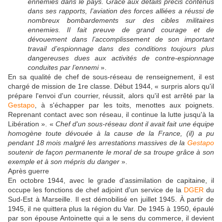
ennemies dans le pays. Grâce aux détails précis contenus
dans ses rapports, l’aviation des forces alliées a réussi de
nombreux bombardements sur des cibles militaires
ennemies. Il fait preuve de grand courage et de
dévouement dans l’accomplissement de son important
travail d’espionnage dans des conditions toujours plus
dangereuses dues aux activités de contre-espionnage
conduites par l’ennemi
».
En sa qualité de chef de sous-réseau de renseignement, il est
chargé de mission de 1re classe. Début 1944, « surpris alors qu'il
prépare l'envoi d'un courrier, réussit, alors qu'il est arrêté par la
Gestapo
, à s'échapper par les toits, menottes aux poignets.
Reprenant contact avec son réseau, il continue la lutte jusqu'à la
Libération ». «
Chef d'un sous-réseau dont il avait fait une équipe
homogène toute dévouée à la cause de la France, (il) a pu
pendant 18 mois malgré les arrestations massives de la
Gestapo
soutenir de façon permanente le moral de sa troupe grâce à son
exemple et à son mépris du danger
».
Après guerre
En octobre 1944, avec le grade d'assimilation de capitaine, il
occupe les fonctions de chef adjoint d'un service de la
DGER
du
Sud-Est à Marseille. Il est démobilisé en juillet 1945. À partir de
1945, il ne quittera plus la région du Var. De 1945 à 1950, épaulé
par son épouse Antoinette qui a le sens du commerce, il devient