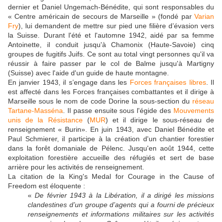
dernier et Daniel Ungemach-Bénédite, qui sont responsables du
« Centre américain de secours de Marseille » (fondé par
Varian
Fry
), lui demandent de mettre sur pied une filière d’évasion vers
la Suisse. Durant l'été et l'automne 1942, aidé par sa femme
Antoinette, il conduit jusqu'à Chamonix (Haute-Savoie) cinq
groupes de fugitifs Juifs. Ce sont au total vingt personnes qu'il va
réussir à faire passer par le col de Balme jusqu'à Martigny
(Suisse) avec l'aide d'un guide de haute montagne.
En janvier 1943, il s’engage dans les
Forces françaises libres
. Il
est affecté dans les Forces françaises combattantes et il dirige à
Marseille sous le nom de code Dorine la sous-section du
réseau
Tartane-Masséna
. Il passe ensuite sous l'égide des
Mouvements
unis de la Résistance
(
MUR
) et il dirige le sous-réseau de
renseignement « Burin». En juin 1943, avec Daniel Bénédite et
Paul Schmierer, il participe à la création d'un chantier forestier
dans la forêt domaniale de Pélenc. Jusqu'en août 1944, cette
exploitation forestière accueille des réfugiés et sert de base
arrière pour les activités de renseignement.
La citation de la King's Medal for Courage in the Cause of
Freedom est éloquente :
«
De février 1943 à la Libération, il a dirigé les missions
clandestines d’un groupe d’agents qui a fourni de précieux
renseignements et informations militaires sur les activités