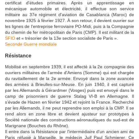
certificat d'études primaires. Après un apprentissage en
mécanique automobile et électricité, il effectue son service
militaire au 37e régiment d'aviation de Casablanca (Maroc) de
novembre 1925 à février 1927. À son retour, il devient ouvrier sur
les lignes de l'entreprise ferroviaire PO-Midi, puis à la Compagnie
du chemin de fer métropolitain de Paris (CMP). Il est militant de la
SFIO
et « trésorier de la 13e section socialiste de Paris ».
Seconde Guerre mondiale
Résistance
Mobilisé en septembre 1939, il est affecté à la 2e compagnie des
ouvriers militaires de l'armée d'Amiens (Somme) qui est chargée
du ravitaillement de la 2e armée. Envoyé dans la zone avancée
des armées à Brieulles-sur-Meuse. En juin 1940, il est capturé
par les Allemands à Gérardmer (Vosges) puis est envoyé dans le
camp de prisonniers de guerre Stalag VI-B en Allemagne. Il
s’évade de Hazen en février 1942 et rejoint la France. Recherché
par les Allemands, il ne peut reprendre son emploi à la CMP. Il se
rend alors en zone libre et devient ajusteur sur prototypes à
Société nationale des constructions aéronautiques du sud-est de
Marignane (Bouches du Rhône).
Il entre dans la Résistance par l'intermédiaire d'un ancien ami de
Paris réfugié à Marseille, le médecin Juif Paul Schmierer. Ce