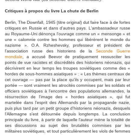
Critiques à propos du livre La chute de Berlin
Berlin, The Downfall, 1945 (titre original) dut faire face à de fortes
critiques en Russie et dans d'autres pays. L'ambassadeur russe
au Royaume-Uni dénonça l'ouvrage comme un « mensonge » et
une « calomnie contre les hommes qui libérèrent le monde du
nazisme ». O.A. Rzheshevsky, professeur et président de
l'association russe des historiens de la
Seconde Guerre
mondiale
, a accusé Beevor de pratiquement ressusciter les
points de vue racistes et discrédités des historiens néonazis, qui
décrivirent en leur temps les troupes soviétiques comme des «
hordes de sous-hommes asiatiques » : « Les thèmes centraux de
cet ouvrage — pas par la place qu'ils y occupent, mais par leur
portée — sont vraiment les atrocités commises par les soldats et
officiers soviétiques à l'encontre des populations allemandes, la
résurrection de l'image des « hordes asiatiques », qui fut
martelée dans l'esprit des Allemands par la propagande nazie,
puis plus tard par un petit groupe d'historiens néonazis, desquels
l'Allemagne s'est détournée depuis longtemps. La conclusion
principale du livre, à partir de laquelle l'auteur mène la totalité de
ses discussions au sujet des brutalités commises par les
militaires soviétiques, et tout particulièrement les viols de femmes