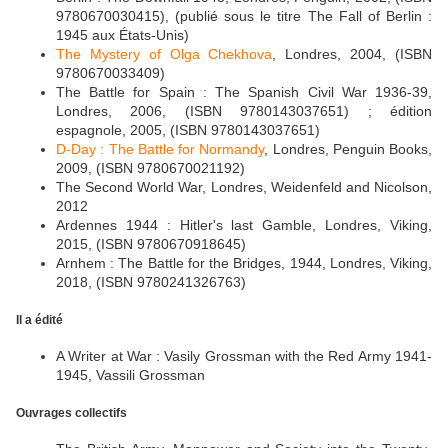
9780670030415), (publié sous le titre The Fall of Berlin :
1945 aux États-Unis)
The Mystery of Olga Chekhova
, Londres, 2004, (ISBN
9780670033409)
The Battle for Spain : The Spanish Civil War 1936-39,
Londres, 2006, (ISBN 9780143037651) ; édition
espagnole, 2005, (ISBN 9780143037651)
D-Day : The Battle for Normandy
, Londres, Penguin Books,
2009, (ISBN 9780670021192)
The Second World War, Londres, Weidenfeld and Nicolson,
2012
Ardennes 1944 : Hitler's last Gamble, Londres, Viking,
2015, (ISBN 9780670918645)
Arnhem : The Battle for the Bridges, 1944, Londres, Viking,
2018, (ISBN 9780241326763)
Il a édité
A Writer at War : Vasily Grossman with the Red Army 1941-
1945, Vassili Grossman
Ouvrages collectifs