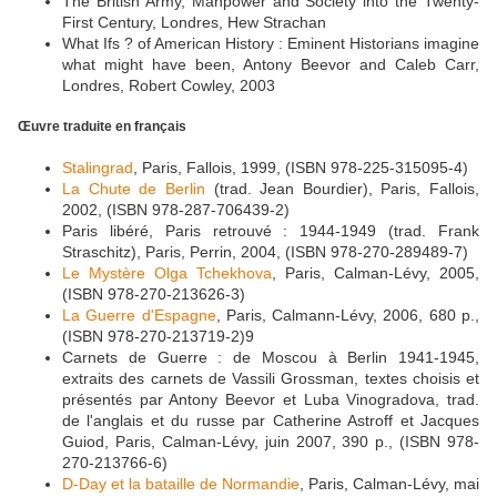
The British Army, Manpower and Society into the Twenty-
First Century, Londres, Hew Strachan
What Ifs ? of American History : Eminent Historians imagine
what might have been, Antony Beevor and Caleb Carr,
Londres, Robert Cowley, 2003
Œuvre traduite en français
Stalingrad
, Paris, Fallois, 1999, (ISBN 978-225-315095-4)
La Chute de Berlin
(trad. Jean Bourdier), Paris, Fallois,
2002, (ISBN 978-287-706439-2)
Paris libéré, Paris retrouvé : 1944-1949 (trad. Frank
Straschitz), Paris, Perrin, 2004, (ISBN 978-270-289489-7)
Le Mystère Olga Tchekhova
, Paris, Calman-Lévy, 2005,
(ISBN 978-270-213626-3)
La Guerre d'Espagne
, Paris, Calmann-Lévy, 2006, 680 p.,
(ISBN 978-270-213719-2)9
Carnets de Guerre : de Moscou à Berlin 1941-1945,
extraits des carnets de Vassili Grossman, textes choisis et
présentés par Antony Beevor et Luba Vinogradova, trad.
de l'anglais et du russe par Catherine Astroff et Jacques
Guiod, Paris, Calman-Lévy, juin 2007, 390 p., (ISBN 978-
270-213766-6)
D-Day et la bataille de Normandie
, Paris, Calman-Lévy, mai