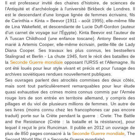
Il est professeur invité des chaires d'histoire, de sciences de
l'Antiquité et d'archéologie à l'université Birkbeck de Londres. Il
est le descendant d'une longue lignée de femmes écrivains, fils
de Carinthia « Kinta » Beevor (1911 - août 1995), elle-même fille
de Lina Wakefield, et descendante de Lucie Duff-Gordon (auteur
d'un carnet de voyage sur l'Égypte). Kinta Beevor est l'auteur de
A Tuscan Childhood (une enfance toscane). Antony Beevor est
marié à Artemis Cooper, elle-même écrivain, petite-fille de Lady
Diana Cooper. Ses travaux les plus connus, les bestsellers
Stalingrad et Berlin - La chute 1945, font le récit des batailles de
la
Seconde Guerre mondiale
opposant l'URSS et l'Allemagne. Ils
ont été loués pour leur style vivant et précis et pour l'usage des
archives soviétiques rendues nouvellement publiques.
Ses ouvrages parlent des atrocités commises des deux côtés,
mais sont tout particulièrement remarquables pour leur étude
quasi exhaustive des crimes moins connus commis par l'Armée
rouge lors de son entrée en territoire allemand, y compris des
pillages et du viol de plusieurs millions de femmes. Un autre de
ses livres (moins connu chez les francophones car pas encore
traduit) porte sur la Crète pendant la guerre : Crete: The Battle
and the Resistance (Crète : la bataille et la résistance), pour
lequel il reçut le prix Runciman. Il publie en 2012 un ouvrage de
plus de 850 pages consacré à la
Seconde Guerre mondiale
, The
Second World War (La Seconde Guerre mondiale).