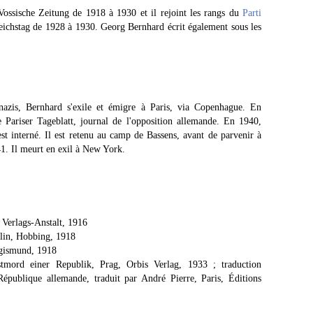
ossische Zeitung de 1918 à 1930 et il rejoint les rangs du
Parti
eichstag de 1928 à 1930. Georg Bernhard écrit également sous les
nazis, Bernhard s'exile et émigre à Paris, via Copenhague. En
 Pariser Tageblatt, journal de l'opposition allemande. En 1940,
t interné. Il est retenu au camp de Bassens, avant de parvenir à
41. Il meurt en exil à New York.
 Verlags-Anstalt, 1916
rlin, Hobbing, 1918
egismund, 1918
tmord einer Republik, Prag, Orbis Verlag, 1933 ; traduction
épublique allemande, traduit par André Pierre, Paris, Éditions