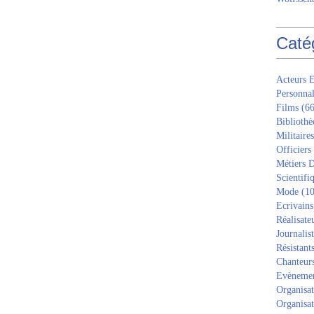
Caté
Acteurs E
Personnal
Films
(66
Bibliothè
Militaires
Officiers
Métiers D
Scientifi
Mode
(10
Ecrivains
Réalisate
Journalis
Résistant
Chanteur
Evèneme
Organisat
Organisat