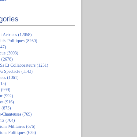
gories
t Actrices
(12058)
ités Politiques
(8260)
47)
que
(3003)
(2678)
 Ss Et Collaborateurs
(1251)
u Spectacle
(1143)
ques
(1061)
15)
(999)
ur
(992)
tes
(916)
s
(873)
s-Chanteuses
(769)
nts
(704)
ions Militaires
(676)
ions Politiques
(628)