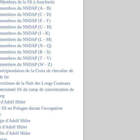
s Membres de la SS à Auschwitz
s membres du NSDAP (A - B)
s membres du NSDAP (C - D)
s membres du NSDAP (E - F)
s membres du NSDAP (G - H)
s membres du NSDAP (I - K)
s membres du NSDAP (L - M)
s membres du NSDAP (N - Q)
s membres du NSDAP (R - S)
s membres du NSDAP (T - V)
s membres du NSDAP (W - Z)
 récipiendaires de la Croix de chevalier de
de fer
 victimes de la Nuit des Longs Couteaux
personnel SS du camp de concentration de
urg
 d'Adolf Hitler
 SS en Pologne durant l'occupation
e
ie d'Adolf Hitler
 d'Adolf Hitler
lle d'Adolf Hitler
anze