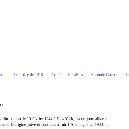
rre
Armistice de 1918
Traité de Versailles
Seconde Guerre
C
re
rlin et mort le 10 février 1944 à New York, est un journaliste et
zisme
. D'origine juive et contraint à fuir l’Allemagne en 1933, il