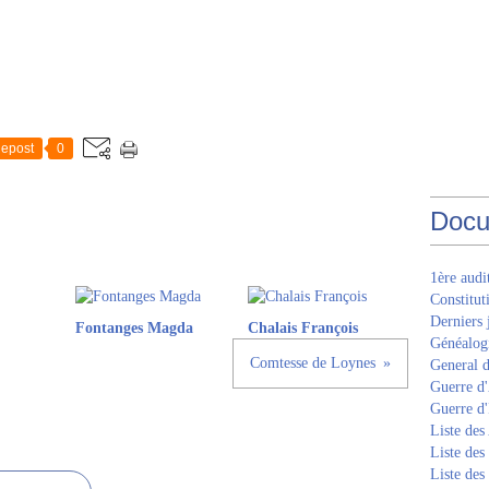
epost
0
Docu
1ère aud
Constitut
Derniers 
Fontanges Magda
Chalais François
Généalogi
Comtesse de Loynes
General d
Guerre d'
Guerre d
Liste des
Liste des
Liste des