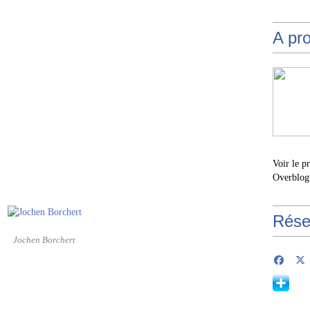
A pr
Voir le p
Overblog
Rése
Jochen Borchert