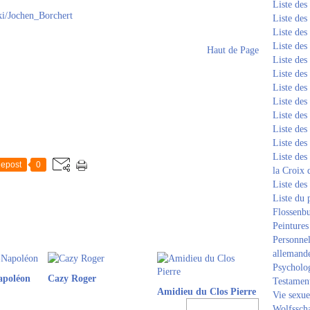
Liste de
iki/Jochen_Borchert
Liste de
Liste de
Liste de
Haut de Page
Liste de
Liste de
Liste de
Liste de
Liste de
Liste de
Liste de
Liste des
epost
0
la Croix 
Liste des
Liste du 
Flossenb
Peintures
Personnel
allemand
Psycholog
apoléon
Cazy Roger
Testament
Amidieu du Clos Pierre
Vie sexue
Wolfssch