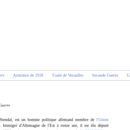
rre
Armistice de 1918
Traité de Versailles
Seconde Guerre
C
Guerre
à Stendal, est un homme politique allemand membre de
l'Union
). Immigré d'Allemagne de l'Est à treize ans, il est élu député