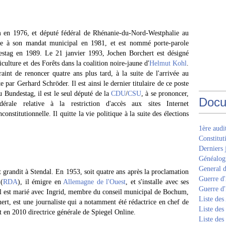
m en 1976, et député fédéral de Rhénanie-du-Nord-Westphalie au
nce à son mandat municipal en 1981, et est nommé porte-parole
tag en 1989. Le 21 janvier 1993, Jochen Borchert est désigné
iculture et des Forêts dans la coalition noire-jaune d'
Helmut Kohl
.
aint de renoncer quatre ans plus tard, à la suite de l'arrivée au
 par Gerhard Schröder. Il est ainsi le dernier titulaire de ce poste
u Bundestag, il est le seul député de la
CDU
/
CSU
, à se prononcer,
Docu
rale relative à la restriction d'accès aux sites Internet
stitutionnelle. Il quitte la vie politique à la suite des élections
1ère aud
Constitut
Derniers 
Généalogi
General d
 et grandit à Stendal. En 1953, soit quatre ans après la proclamation
Guerre d'
(
RDA
), il émigre en
Allemagne de l'Ouest
, et s'installe avec ses
Guerre d
l est marié avec Ingrid, membre du conseil municipal de Bochum,
Liste des
hert, est une journaliste qui a notamment été rédactrice en chef de
Liste des
t en 2010 directrice générale de Spiegel Online.
Liste des