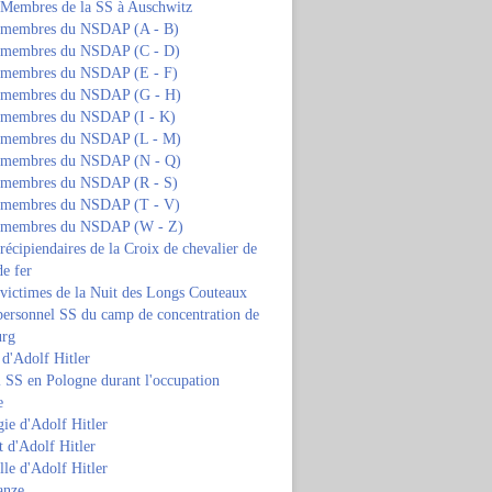
s Membres de la SS à Auschwitz
s membres du NSDAP (A - B)
s membres du NSDAP (C - D)
s membres du NSDAP (E - F)
s membres du NSDAP (G - H)
s membres du NSDAP (I - K)
s membres du NSDAP (L - M)
s membres du NSDAP (N - Q)
s membres du NSDAP (R - S)
s membres du NSDAP (T - V)
s membres du NSDAP (W - Z)
 récipiendaires de la Croix de chevalier de
de fer
 victimes de la Nuit des Longs Couteaux
personnel SS du camp de concentration de
urg
 d'Adolf Hitler
 SS en Pologne durant l'occupation
e
ie d'Adolf Hitler
 d'Adolf Hitler
lle d'Adolf Hitler
anze