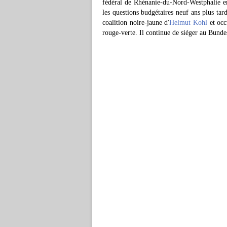
fédéral de Rhénanie-du-Nord-Westphalie en
les questions budgétaires neuf ans plus tar
coalition noire-jaune d'
Helmut Kohl
et occ
rouge-verte. Il continue de siéger au Bundes