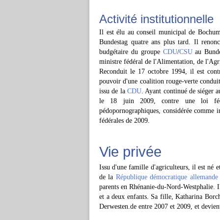
Activité institutionnelle
Il est élu au conseil municipal de Bochu
Bundestag quatre ans plus tard. Il reno
budgétaire du groupe
CDU
/
CSU
au Bundes
ministre fédéral de l'Alimentation, de l'Agr
Reconduit le 17 octobre 1994, il est contr
pouvoir d'une coalition rouge-verte conduite
issu de la
CDU
. Ayant continué de siéger a
le 18 juin 2009, contre une loi fédé
pédopornographiques, considérée comme incon
fédérales de 2009.
Vie privée
Issu d'une famille d'agriculteurs, il est né
de la
République démocratique allemande
parents en Rhénanie-du-Nord-Westphalie. I
et a deux enfants. Sa fille, Katharina Borc
Derwesten.de entre 2007 et 2009, et devien