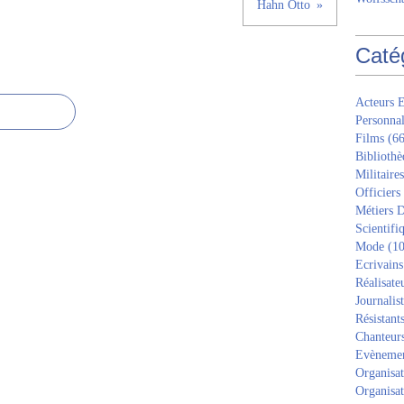
Hahn Otto
Caté
Acteurs E
Personnal
Films
(66
Bibliothè
Militaires
Officiers
Métiers D
Scientifi
Mode
(10
Ecrivains
Réalisate
Journalis
Résistant
Chanteur
Evèneme
Organisat
Organisat