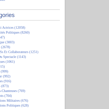
gories
t Actrices
(12058)
ités Politiques
(8260)
47)
que
(3003)
(2678)
 Ss Et Collaborateurs
(1251)
u Spectacle
(1143)
ques
(1061)
15)
(999)
ur
(992)
tes
(916)
s
(873)
s-Chanteuses
(769)
nts
(704)
ions Militaires
(676)
ions Politiques
(628)