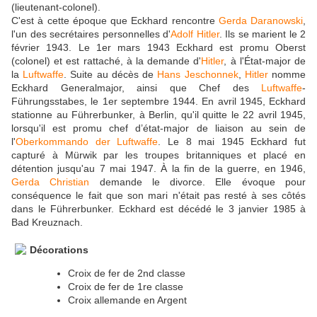
(lieutenant-colonel).
C'est à cette époque que Eckhard rencontre
Gerda Daranowski
,
l'un des secrétaires personnelles d'
Adolf Hitler
. Ils se marient le 2
février 1943. Le 1er mars 1943 Eckhard est promu Oberst
(colonel) et est rattaché, à la demande d'
Hitler
, à l'État-major de
la
Luftwaffe
. Suite au décès de
Hans Jeschonnek
,
Hitler
nomme
Eckhard Generalmajor, ainsi que Chef des
Luftwaffe
-
Führungsstabes, le 1er septembre 1944. En avril 1945, Eckhard
stationne au Führerbunker, à Berlin, qu'il quitte le 22 avril 1945,
lorsqu'il est promu chef d’état-major de liaison au sein de
l'
Oberkommando der Luftwaffe
. Le 8 mai 1945 Eckhard fut
capturé à Mürwik par les troupes britanniques et placé en
détention jusqu'au 7 mai 1947. À la fin de la guerre, en 1946,
Gerda Christian
demande le divorce. Elle évoque pour
conséquence le fait que son mari n'était pas resté à ses côtés
dans le Führerbunker. Eckhard est décédé le 3 janvier 1985 à
Bad Kreuznach.
Décorations
Croix de fer de 2nd classe
Croix de fer de 1re classe
Croix allemande en Argent