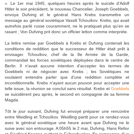
». Le 1er mai 1945, quelques heures après le suicide d'Adolf
Hitler le soir précédent, le nouveau Chancelier, Joseph Goebbels,
envoya Dufving et le général Hans Krebs transmettre un
message au général soviétique Vassili Tchouïkov. Krebs, qui avait
autrefois parlé russe couramment, ne le pratiquait plus qu'en se
rasant ; Von Dufving prit donc un officier letton comme interprète.
La lettre remise par Goebbels à Krebs et Dufving contenait les
conditions de reddition que le successeur de Hitler était prêt à
envisager. Tchouïkov, chef de la 8e Armée de la Garde,
commandait les forces soviétiques déployées dans le centre de
Berlin. Il n'avait aucune intention d'accepter les termes de
Goebbels ni de négocier avec Krebs ; les Soviétiques ne
voulaient entendre parler que d'une reddition complète et
inconditionnelle. Krebs n'ayant aucun pouvoir pour accepter une
telle issue, la réunion se conclut sans résultat. Krebs et
Goebbels
se suicidèrent peu après, le second en compagnie de sa femme
Magda.
Tôt le jour suivant, Dufving fut envoyé préparer une rencontre
entre Weidling et Tchouïkov. Weidling partit pour ce rendez-vous
avec le général soviétique une heure avant que Dufving ne le
suive avec son entourage. A 05h55 le 2 mai, Dufving, Hans Refior