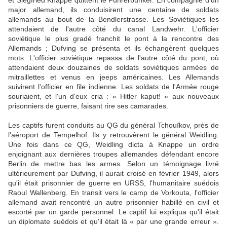
et Siegfried Knappe quittent le Führerbunker. En compagnie d'un
major allemand, ils conduisirent une centaine de soldats
allemands au bout de la Bendlerstrasse. Les Soviétiques les
attendaient de l'autre côté du canal Landwehr. L'officier
soviétique le plus gradé franchit le pont à la rencontre des
Allemands ; Dufving se présenta et ils échangèrent quelques
mots. L'officier soviétique repassa de l'autre côté du pont, où
attendaient deux douzaines de soldats soviétiques armées de
mitraillettes et venus en jeeps américaines. Les Allemands
suivirent l'officier en file indienne. Les soldats de l'Armée rouge
souriaient, et l'un d'eux cria : « Hitler kaput! » aux nouveaux
prisonniers de guerre, faisant rire ses camarades.
Les captifs furent conduits au QG du général Tchouïkov, près de
l'aéroport de Tempelhof. Ils y retrouvèrent le général Weidling.
Une fois dans ce QG, Weidling dicta à Knappe un ordre
enjoignant aux dernières troupes allemandes défendant encore
Berlin de mettre bas les armes. Selon un témoignage livré
ultérieurement par Dufving, il aurait croisé en février 1949, alors
qu'il était prisonnier de guerre en URSS, l'humanitaire suédois
Raoul Wallenberg. En transit vers le camp de Vorkouta, l'officier
allemand avait rencontré un autre prisonnier habillé en civil et
escorté par un garde personnel. Le captif lui expliqua qu'il était
un diplomate suédois et qu'il était là « par une grande erreur ».