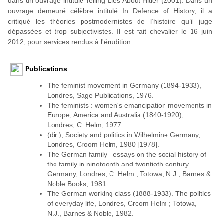
dans un ouvrage intitulé Telling Lies About Hitler (2001). Dans un
ouvrage demeuré célèbre intitulé In Defence of History, il a
critiqué les théories postmodernistes de l’histoire qu’il juge
dépassées et trop subjectivistes. Il est fait chevalier le 16 juin
2012, pour services rendus à l'érudition.
Publications
The feminist movement in Germany (1894-1933),
Londres, Sage Publications, 1976.
The feminists : women's emancipation movements in
Europe, America and Australia (1840-1920),
Londres, C. Helm, 1977.
(dir.), Society and politics in Wilhelmine Germany,
Londres, Croom Helm, 1980 [1978].
The German family : essays on the social history of
the family in nineteenth and twentieth-century
Germany, Londres, C. Helm ; Totowa, N.J., Barnes &
Noble Books, 1981.
The German working class (1888-1933). The politics
of everyday life, Londres, Croom Helm ; Totowa,
N.J., Barnes & Noble, 1982.