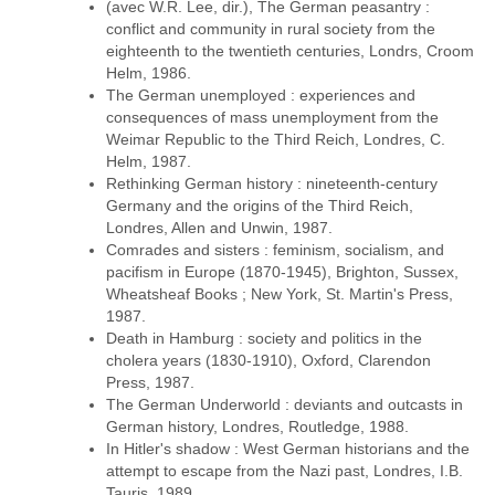
(avec W.R. Lee, dir.), The German peasantry :
conflict and community in rural society from the
eighteenth to the twentieth centuries, Londrs, Croom
Helm, 1986.
The German unemployed : experiences and
consequences of mass unemployment from the
Weimar Republic to the Third Reich, Londres, C.
Helm, 1987.
Rethinking German history : nineteenth-century
Germany and the origins of the Third Reich,
Londres, Allen and Unwin, 1987.
Comrades and sisters : feminism, socialism, and
pacifism in Europe (1870-1945), Brighton, Sussex,
Wheatsheaf Books ; New York, St. Martin's Press,
1987.
Death in Hamburg : society and politics in the
cholera years (1830-1910), Oxford, Clarendon
Press, 1987.
The German Underworld : deviants and outcasts in
German history, Londres, Routledge, 1988.
In Hitler's shadow : West German historians and the
attempt to escape from the Nazi past, Londres, I.B.
Tauris, 1989.