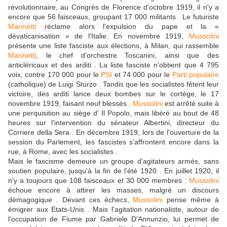
révolutionnaire, au Congrès de Florence d'octobre 1919, il n'y a
encore que 56 faisceaux, groupant 17 000 militants . Le futuriste
Marinetti
réclame alors l'expulsion du pape et la «
dévaticanisation » de l'Italie. En novembre 1919,
Mussolini
présente une liste fasciste aux élections, à Milan, qui rassemble
Marinetti
, le chef d'orchestre Toscanini, ainsi que des
anticléricaux et des arditi . La liste fasciste n'obtient que 4 795
voix, contre 170 000 pour le
PSI
et 74 000 pour le
Parti populaire
(catholique) de Luigi Sturzo . Tandis que les socialistes fêtent leur
victoire, des arditi lance deux bombes sur le cortège, le 17
novembre 1919, faisant neuf blessés .
Mussolini
est arrêté suite à
une perquisition au siège d' Il Popolo, mais libéré au bout de 48
heures sur l'intervention du sénateur Albertini, directeur du
Corriere della Sera . En décembre 1919, lors de l'ouverture de la
session du Parlement, les fascistes s'affrontent encore dans la
rue, à Rome, avec les socialistes .
Mais le fascisme demeure un groupe d'agitateurs armés, sans
soutien populaire, jusqu'à la fin de l'été 1920 . En juillet 1920, il
n'y a toujours que 108 faisceaux et 30 000 membres :
Mussolini
échoue encore à attirer les masses, malgré un discours
démagogique . Devant ces échecs,
Mussolini
pense même à
émigrer aux Etats-Unis . Mais l'agitation nationaliste, autour de
l'occupation de Fiume par Gabriele D'Annunzio, lui permet de