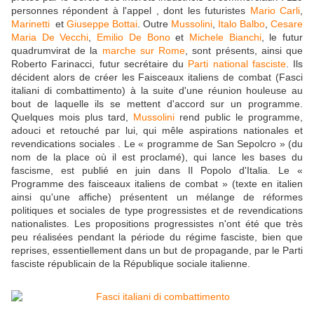
personnes répondent à l'appel , dont les futuristes
Mario Carli
,
Marinetti
et
Giuseppe Bottai
. Outre
Mussolini
,
Italo Balbo
,
Cesare
Maria De Vecchi
,
Emilio De Bono
et
Michele Bianchi
, le futur
quadrumvirat de la
marche sur Rome
, sont présents, ainsi que
Roberto Farinacci, futur secrétaire du
Parti national fasciste
. Ils
décident alors de créer les Faisceaux italiens de combat (Fasci
italiani di combattimento) à la suite d'une réunion houleuse au
bout de laquelle ils se mettent d'accord sur un programme.
Quelques mois plus tard,
Mussolini
rend public le programme,
adouci et retouché par lui, qui mêle aspirations nationales et
revendications sociales . Le « programme de San Sepolcro » (du
nom de la place où il est proclamé), qui lance les bases du
fascisme, est publié en juin dans Il Popolo d'Italia. Le «
Programme des faisceaux italiens de combat » (texte en italien
ainsi qu'une affiche) présentent un mélange de réformes
politiques et sociales de type progressistes et de revendications
nationalistes. Les propositions progressistes n'ont été que très
peu réalisées pendant la période du régime fasciste, bien que
reprises, essentiellement dans un but de propagande, par le Parti
fasciste républicain de la République sociale italienne.