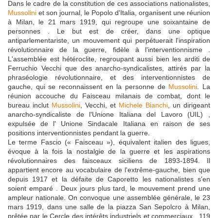
Dans le cadre de la constitution de ces associations nationalistes,
Mussolini
et son journal, le Popolo d'Italia, organisent une réunion
à Milan, le 21 mars 1919, qui regroupe une soixantaine de
personnes . Le but est de créer, dans une optique
antiparlementariste, un mouvement qui perpétuerait l'inspiration
révolutionnaire de la guerre, fidèle à l'interventionnisme .
L'assemblée est hétéroclite, regroupant aussi bien les arditi de
Ferruchio Vecchi que des anarcho-syndicalistes, attirés par la
phraséologie révolutionnaire, et des interventionnistes de
gauche, qui se reconnaissent en la personne de
Mussolini
. La
réunion accouche du Faisceau milanais de combat, dont le
bureau inclut
Mussolini
, Vecchi, et
Michele Bianchi
, un dirigeant
anarcho-syndicaliste de l'Unione Italiana del Lavoro (UIL) ,
expulsée de l' Unione Sindacale Italiana en raison de ses
positions interventionnistes pendant la guerre.
Le terme Fascio (« Faisceau »), équivalent italien des ligues,
évoque à la fois la nostalgie de la guerre et les aspirations
révolutionnaires des faisceaux siciliens de 1893-1894. Il
appartient encore au vocabulaire de l'extrême-gauche, bien que
depuis 1917 et la défaite de Caporetto les nationalistes s'en
soient emparé . Deux jours plus tard, le mouvement prend une
ampleur nationale. On convoque une assemblée générale, le 23
mars 1919, dans une salle de la piazza San Sepolcro à Milan,
prêtée par le Cercle des intérêts industriels et commerciaux . 119