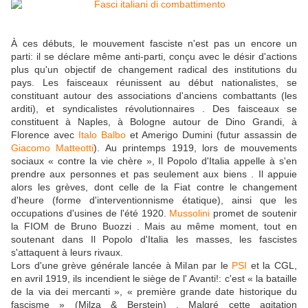
À ces débuts, le mouvement fasciste n'est pas un encore un
parti: il se déclare même anti-parti, conçu avec le désir d'actions
plus qu'un objectif de changement radical des institutions du
pays. Les faisceaux réunissent au début nationalistes, se
constituant autour des associations d'anciens combattants (les
arditi), et syndicalistes révolutionnaires . Des faisceaux se
constituent à Naples, à Bologne autour de Dino Grandi, à
Florence avec
Italo Balbo
et Amerigo Dumini (futur assassin de
Giacomo Matteotti
). Au printemps 1919, lors de mouvements
sociaux « contre la vie chère », Il Popolo d'Italia appelle à s'en
prendre aux personnes et pas seulement aux biens . Il appuie
alors les grèves, dont celle de la Fiat contre le changement
d'heure (forme d'interventionnisme étatique), ainsi que les
occupations d'usines de l'été 1920.
Mussolini
promet de soutenir
la FIOM de Bruno Buozzi . Mais au même moment, tout en
soutenant dans Il Popolo d'Italia les masses, les fascistes
s'attaquent à leurs rivaux.
Lors d'une grève générale lancée à Milan par le
PSI
et la CGL,
en avril 1919, ils incendient le siège de l' Avanti!: c'est « la bataille
de la via dei mercanti », « première grande date historique du
fascisme » (Milza & Berstein) . Malgré cette agitation