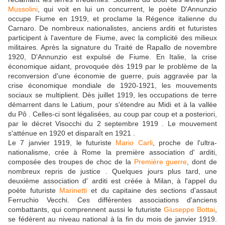
Mussolini
, qui voit en lui un concurrent, le poète D'Annunzio
occupe Fiume en 1919, et proclame la Régence italienne du
Carnaro. De nombreux nationalistes, anciens arditi et futuristes
participent à l'aventure de Fiume, avec la complicité des milieux
militaires. Après la signature du Traité de Rapallo de novembre
1920, D'Annunzio est expulsé de Fiume. En Italie, la crise
économique aidant, provoquée dès 1919 par le problème de la
reconversion d'une économie de guerre, puis aggravée par la
crise économique mondiale de 1920-1921, les mouvements
sociaux se multiplient. Dès juillet 1919, les occupations de terre
démarrent dans le Latium, pour s'étendre au Midi et à la vallée
du Pô . Celles-ci sont légalisées, au coup par coup et a posteriori,
par le décret Visocchi du 2 septembre 1919 . Le mouvement
s'atténue en 1920 et disparaît en 1921 .
Le 7 janvier 1919, le futuriste
Mario Carli
, proche de l'ultra-
nationalisme, crée à Rome la première association d' arditi,
composée des troupes de choc de la
Première guerre
, dont de
nombreux repris de justice . Quelques jours plus tard, une
deuxième association d' arditi est créée à Milan, à l'appel du
poète futuriste
Marinetti
et du capitaine des sections d'assaut
Ferruchio Vecchi. Ces différentes associations d'anciens
combattants, qui comprennent aussi le futuriste
Giuseppe Bottai
,
se fédèrent au niveau national à la fin du mois de janvier 1919.