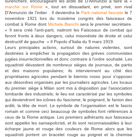
surenchérir, encourageant les arditi de D'Annunzio à faire la «
marche sur Rome
», tout en dissuadant, en privé, son rival
D'Annunzio de l'initier . Il deviendra le
Parti national fasciste
le 7
novembre 1921 lors du troisième congrès des faisceaux de
combat à Rome dont
Michele Bianchi
sera le premier secrétaire.
« Il sera créé l'anti-parti, naitront les Faisceaux de combat qui
feront fronts à deux dangers; celui misonéiste de droite et celui
destructif de gauche » Il Popolo d'Italia du 9 mars 1919.
Leurs principales actions, surtout de natures violentes, sont
destinées à empêcher la propagation des grèves communistes
jugées insurrectionnelles et donc contraire à l'ordre souhaité. Les
squadristi dévastent de nombreux sièges de journaux, de partis
et des maisons populaires; ils interviennent au côté des
propriétaires agricoles pendant le biennio rosso pour s'opposer
aux désordres organisés par les journaliers agricoles. Les locaux
du premier siège à Milan sont mis à disposition par l'association
lombarde des industriels; le lieu est caractérisé par les symboles
qui deviendront les icônes du fascisme; le poignard, le fanion des
arditi, la tête de mort. Le symbole de l'organisation est le fascio
romain et comme ceci beaucoup de symboles font références à
ceux de la Rome antique. Les premiers adhérants aux faisceaux
sont appelés les sansepolcristi, et ils sont reconnaissables à leur
écharpe jaune et rouge des couleurs de Rome alors que les
squadristi portent un bracelet rouge au poignet et la chemise