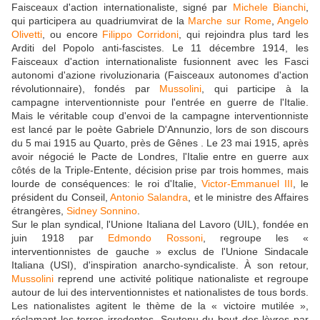
Faisceaux d'action internationaliste, signé par
Michele Bianchi
,
qui participera au quadriumvirat de la
Marche sur Rome
,
Angelo
Olivetti
, ou encore
Filippo Corridoni
, qui rejoindra plus tard les
Arditi del Popolo anti-fascistes. Le 11 décembre 1914, les
Faisceaux d'action internationaliste fusionnent avec les Fasci
autonomi d'azione rivoluzionaria (Faisceaux autonomes d'action
révolutionnaire), fondés par
Mussolini
, qui participe à la
campagne interventionniste pour l'entrée en guerre de l'Italie.
Mais le véritable coup d'envoi de la campagne interventionniste
est lancé par le poète Gabriele D'Annunzio, lors de son discours
du 5 mai 1915 au Quarto, près de Gênes . Le 23 mai 1915, après
avoir négocié le Pacte de Londres, l'Italie entre en guerre aux
côtés de la Triple-Entente, décision prise par trois hommes, mais
lourde de conséquences: le roi d'Italie,
Victor-Emmanuel III
, le
président du Conseil,
Antonio Salandra
, et le ministre des Affaires
étrangères,
Sidney Sonnino
.
Sur le plan syndical, l'Unione Italiana del Lavoro (UIL), fondée en
juin 1918 par
Edmondo Rossoni
, regroupe les «
interventionnistes de gauche » exclus de l'Unione Sindacale
Italiana (USI), d'inspiration anarcho-syndicaliste. À son retour,
Mussolini
reprend une activité politique nationaliste et regroupe
autour de lui des interventionnistes et nationalistes de tous bords.
Les nationalistes agitent le thème de la « victoire mutilée »,
réclamant les terres irredentes. Soutenu du bout des lèvres par