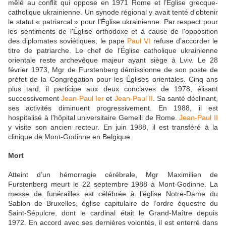
mêlé au conflit qui oppose en 1971 Rome et l’Église grecque-
catholique ukrainienne. Un synode régional y avait tenté d’obtenir
le statut « patriarcal » pour l’Église ukrainienne. Par respect pour
les sentiments de l'Église orthodoxe et à cause de l'opposition
des diplomates soviétiques, le pape
Paul VI
refuse d’accorder le
titre de patriarche. Le chef de l’Église catholique ukrainienne
orientale reste archevêque majeur ayant siège à Lviv. Le 28
février 1973, Mgr de Furstenberg démissionne de son poste de
préfet de la Congrégation pour les Églises orientales. Cinq ans
plus tard, il participe aux deux conclaves de 1978, élisant
successivement
Jean-Paul Ier
et
Jean-Paul II
. Sa santé déclinant,
ses activités diminuent progressivement. En 1988, il est
hospitalisé à l’hôpital universitaire Gemelli de Rome.
Jean-Paul II
y visite son ancien recteur. En juin 1988, il est transféré à la
clinique de Mont-Godinne en Belgique.
Mort
Atteint d’un hémorragie cérébrale, Mgr Maximilien de
Furstenberg meurt le 22 septembre 1988 à Mont-Godinne. La
messe de funérailles est célébrée à l’église Notre-Dame du
Sablon de Bruxelles, église capitulaire de l’ordre équestre du
Saint-Sépulcre, dont le cardinal était le Grand-Maître depuis
1972. En accord avec ses dernières volontés, il est enterré dans