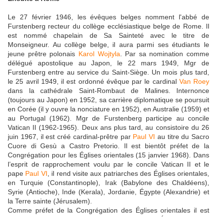
Le 27 février 1946, les évêques belges nomment l'abbé de
Furstenberg recteur du collège ecclésiastique belge de Rome. Il
est nommé chapelain de Sa Sainteté avec le titre de
Monseigneur. Au collège belge, il aura parmi ses étudiants le
jeune prêtre polonais
Karol Wojtyla
. Par sa nomination comme
délégué apostolique au Japon, le 22 mars 1949, Mgr de
Furstenberg entre au service du Saint-Siège. Un mois plus tard,
le 25 avril 1949, il est ordonné évêque par le cardinal
Van Roey
dans la cathédrale Saint-Rombaut de Malines. Internonce
(toujours au Japon) en 1952, sa carrière diplomatique se poursuit
en Corée (il y ouvre la nonciature en 1952), en Australie (1959) et
au Portugal (1962). Mgr de Furstenberg participe au concile
Vatican II (1962-1965). Deux ans plus tard, au consistoire du 26
juin 1967, il est créé cardinal-prêtre par
Paul VI
au titre du Sacro
Cuore di Gesù a Castro Pretorio. Il est bientôt préfet de la
Congrégation pour les Églises orientales (15 janvier 1968). Dans
l’esprit de rapprochement voulu par le concile Vatican II et le
pape
Paul VI
, il rend visite aux patriarches des Églises orientales,
en Turquie (Constantinople), Irak (Babylone des Chaldéens),
Syrie (Antioche), Inde (Kerala), Jordanie, Égypte (Alexandrie) et
la Terre sainte (Jérusalem).
Comme préfet de la Congrégation des Églises orientales il est