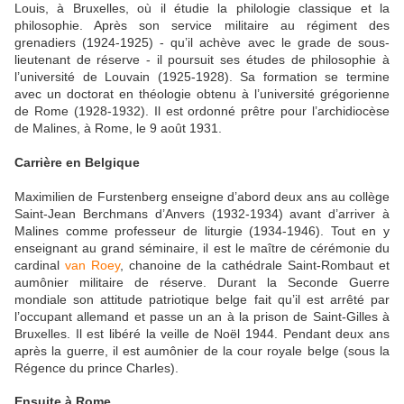
Louis, à Bruxelles, où il étudie la philologie classique et la
philosophie. Après son service militaire au régiment des
grenadiers (1924-1925) - qu’il achève avec le grade de sous-
lieutenant de réserve - il poursuit ses études de philosophie à
l’université de Louvain (1925-1928). Sa formation se termine
avec un doctorat en théologie obtenu à l’université grégorienne
de Rome (1928-1932). Il est ordonné prêtre pour l’archidiocèse
de Malines, à Rome, le 9 août 1931.
Carrière en Belgique
Maximilien de Furstenberg enseigne d’abord deux ans au collège
Saint-Jean Berchmans d’Anvers (1932-1934) avant d’arriver à
Malines comme professeur de liturgie (1934-1946). Tout en y
enseignant au grand séminaire, il est le maître de cérémonie du
cardinal
van Roey
, chanoine de la cathédrale Saint-Rombaut et
aumônier militaire de réserve. Durant la Seconde Guerre
mondiale son attitude patriotique belge fait qu’il est arrêté par
l’occupant allemand et passe un an à la prison de Saint-Gilles à
Bruxelles. Il est libéré la veille de Noël 1944. Pendant deux ans
après la guerre, il est aumônier de la cour royale belge (sous la
Régence du prince Charles).
Ensuite à Rome