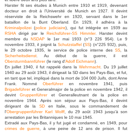
Harster fit ses études à Munich entre 1910 et 1919, devenant
docteur en droit à l'Université de Munich en 1927. Il devint
réserviste de la Reichswehr en 1920, servant dans le 1er
bataillon de la Bunt Oberland. En 1929, il adhéra à la
Kriminalpolizei
(
police judiciaire
), qui fut intégrée en 1939 au
RSHA
dirigé par le
Reichsführer
-
SS
Himmler
. Harster devint
membre du
NSDAP
le 1er mai 1933 (n°3 226 954). Le 9
novembre 1933, il joignit la
Schutzstaffel
(
SS
) (n°225 932), puis,
le 29 octobre 1935, le service de police interne des
SS
, la
Sicherheitsdienst
. Au début de la guerre, il est
Obersturmbannführer
(le rang d'
Adolf Eichmann
).
En juillet 1940, il fut rappelé dans la
Wehrmacht
. Du 19 juillet
1940 au 29 août 1943, il dirigeait la SD dans les Pays-Bas, et fut,
en tant que tel, impliqué dans la mort de 104 000 Juifs, dont Anne
Frank. Nommé
Oberführer
en novembre 1941, puis
Brigadeführer
et Generalmajor de la police en novembre 1942, il
devint
Gruppenführer
et Generalleutnant de la police en
novembre 1944. Après son séjour aux Pays-Bas, il devint
dirigeant de la
SD
en Italie, sous le commandement de
l'
Obergruppenführer
Karl Wolff
, du 29 août 1943 jusqu'à son
arrestation par les Britanniques le 10 mai 1945.
Extradé aux Pays-Bas, il y fut jugé et condamné, en 1949, pour
crimes de guerre
, à une peine de 12 ans de prison. Il fut