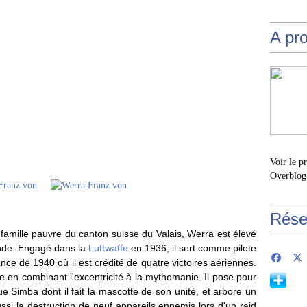
A pr
Voir le p
Overblog
Rése
 famille pauvre du canton suisse du Valais, Werra est élevé
mande. Engagé dans la
Luftwaffe
en 1936, il sert comme pilote
e de 1940 où il est crédité de quatre victoires aériennes.
te en combinant l'excentricité à la mythomanie. Il pose pour
 Simba dont il fait la mascotte de son unité, et arbore un
ussi la destruction de neuf appareils ennemis lors d'un raid