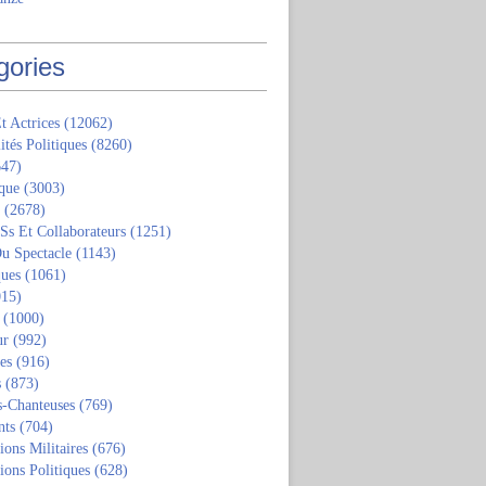
gories
t Actrices
(12062)
ités Politiques
(8260)
47)
que
(3003)
(2678)
 Ss Et Collaborateurs
(1251)
u Spectacle
(1143)
ques
(1061)
15)
(1000)
ur
(992)
tes
(916)
s
(873)
s-Chanteuses
(769)
nts
(704)
ions Militaires
(676)
ions Politiques
(628)