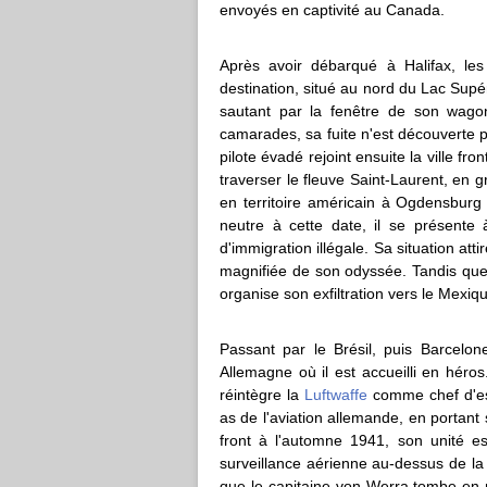
envoyés en captivité au Canada.
Après avoir débarqué à Halifax, le
destination, situé au nord du Lac Sup
sautant par la fenêtre de son wago
camarades, sa fuite n'est découverte p
pilote évadé rejoint ensuite la ville fr
traverser le fleuve Saint-Laurent, en gr
en territoire américain à Ogdensburg
neutre à cette date, il se présente 
d'immigration illégale. Sa situation atti
magnifiée de son odyssée. Tandis que
organise son exfiltration vers le Mexiq
Passant par le Brésil, puis Barcelo
Allemagne où il est accueilli en héro
réintègre la
Luftwaffe
comme chef d'esca
as de l'aviation allemande, en portant
front à l'automne 1941, son unité e
surveillance aérienne au-dessus de la 
que le capitaine von Werra tombe en 