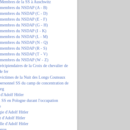
s Membres de la SS à Auschwitz
s membres du NSDAP (A - B)
s membres du NSDAP (C - D)
s membres du NSDAP (E - F)
s membres du NSDAP (G - H)
s membres du NSDAP (I - K)
s membres du NSDAP (L - M)
s membres du NSDAP (N - Q)
s membres du NSDAP (R - S)
s membres du NSDAP (T - V)
s membres du NSDAP (W - Z)
 récipiendaires de la Croix de chevalier de
de fer
 victimes de la Nuit des Longs Couteaux
personnel SS du camp de concentration de
urg
 d'Adolf Hitler
 SS en Pologne durant l'occupation
e
ie d'Adolf Hitler
 d'Adolf Hitler
lle d'Adolf Hitler
anze