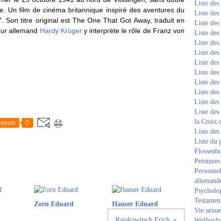
Liste de
. Un film de cinéma britannique inspiré des aventures du
Liste de
. Son titre original est The One That Got Away, traduit en
Liste de
teur allemand
Hardy Krüger
y interprète le rôle de Franz von
Liste de
Liste de
Liste de
Liste de
Liste de
Liste de
Liste de
Liste de
Liste des
la Croix 
epost
0
Liste des
Liste du 
Flossenb
Peintures
Personnel
allemand
Psycholog
Testament
Zorn Eduard
Hauser Eduard
Vie sexue
Rajakowitsch Erich
Wolfssch