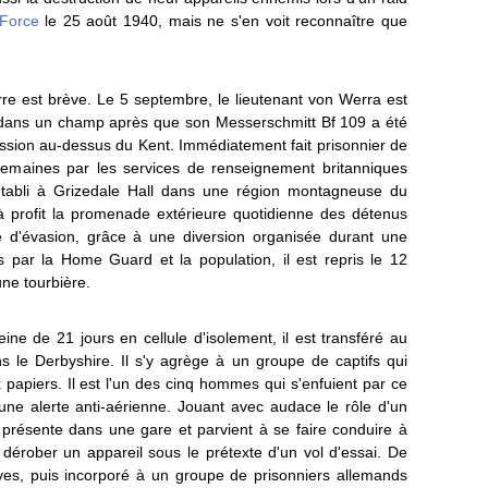
 Force
le 25 août 1940, mais ne s'en voit reconnaître que
terre est brève. Le 5 septembre, le lieutenant von Werra est
 dans un champ après que son Messerschmitt Bf 109 a été
ssion au-dessus du Kent. Immédiatement fait prisonnier de
 semaines par les services de renseignement britanniques
établi à Grizedale Hall dans une région montagneuse du
 à profit la promenade extérieure quotidienne des détenus
e d'évasion, grâce à une diversion organisée durant une
 par la Home Guard et la population, il est repris le 12
une tourbière.
ne de 21 jours en cellule d'isolement, il est transféré au
 le Derbyshire. Il s'y agrège à un groupe de captifs qui
 papiers. Il est l'un des cinq hommes qui s'enfuient par ce
une alerte anti-aérienne. Jouant avec audace le rôle d'un
 présente dans une gare et parvient à se faire conduire à
 dérober un appareil sous le prétexte d'un vol d'essai. De
ayes, puis incorporé à un groupe de prisonniers allemands