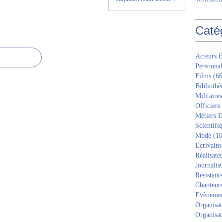
Caté
Acteurs E
Personnal
Films
(66
Bibliothè
Militaires
Officiers
Métiers D
Scientifi
Mode
(10
Ecrivains
Réalisate
Journalis
Résistant
Chanteur
Evèneme
Organisat
Organisat