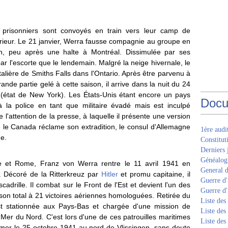
s prisonniers sont convoyés en train vers leur camp de
érieur. Le 21 janvier, Werra fausse compagnie au groupe en
n, peu après une halte à Montréal. Dissimulée par ses
ar l'escorte que le lendemain. Malgré la neige hivernale, le
ontalière de Smiths Falls dans l'Ontario. Après être parvenu à
ande partie gelé à cette saison, il arrive dans la nuit du 24
 (état de New York). Les États-Unis étant encore un pays
Docu
à la police en tant que militaire évadé mais est inculpé
re l'attention de la presse, à laquelle il présente une version
 le Canada réclame son extradition, le consul d'Allemagne
1ère aud
ue.
Constitut
Derniers 
Généalogi
ne et Rome, Franz von Werra rentre le 11 avril 1941 en
General d
s. Décoré de la Ritterkreuz par
Hitler
et promu capitaine, il
Guerre d'
drille. Il combat sur le Front de l'Est et devient l'un des
Guerre d
 son total à 21 victoires aériennes homologuées. Retirée du
Liste des
st stationnée aux Pays-Bas et chargée d'une mission de
Liste des
Mer du Nord. C'est lors d'une de ces patrouilles maritimes
Liste des
mer le 25 octobre 1941 au nord de Vlissingen, sans doute