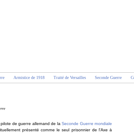
rre
Armistice de 1918
Traité de Versailles
Seconde Guerre
C
rre
pilote de guerre allemand de la
Seconde Guerre mondiale
bituellement présenté comme le seul prisonnier de l'Axe à