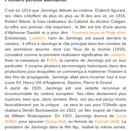
C'est en 1914 que Jannings débute au cinéma. D'abord figurant,
ses rôles s'étoffent de plus en plus au fil des ans et, en 1916,
Robert Wiene, le futur réalisateur du Cabinet du docteur Caligari,
lui offre son premier rôle important ; le film est tiré d'une œuvre
d'Alphonse Daudet et a pour titre :
Fromont jeune et Risle aîné
.
Entretemps,
Lubitsch
, l'ami de Jannings, est passé derrière la
caméra ; il offrira à Jannings le rôle principal dans bon nombre de
ses premières œuvres, dont Les Yeux de la momie (1918),
considéré comme la première réalisation significative de
Lubitsch
.
Avec la naissance de l'
UFA
, la carrière de Jannings prit un tour
particulier. Il incarna plusieurs personnages historiques dans des
productions pour lesquelles on commença à malmener l'histoire à
des fins de propagande. Jannings allait alors incarner tour à tour
Louis XV, Henry VIII d'Angleterre, Danton, Pierre le Grand...
À partir de 1920, Jannings est une vedette reconnue et
incontournable du cinéma européen. Ses rôles deviennent plus
nuancés, bien que, dans certains films, son jeu soit perçu moins
favorablement par la critique : ce sera le cas pour l'Othello que
réalisera Dimitri Buchowetzki en 1922, un film inspiré de l'œuvre
de William Shakespeare. En 1923, Jannings divorce de
Lucie
Höflich
pour épouser
Gussy Holl
, ex-femme de
Conrad Veidt
. La
prestation de Jannings dans le film Nju, réalisé la même année,