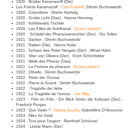
1920 : Brüder Karamazoff (Die)
Les Frères Karamazoff :
Carl Froelich
, Dimitri Buchowetzki
1920 : Colombine : Martin Hartwig
1920 : Grobe Licht (Das) : Hanna Henning
1920 : Köhlhiesels Töchter
1920 : Les Filles de Kohlhiesel :
Ernst Lubitsch
1920 : Schädel der Pharaonentochter (Der) : Otz Tollen
1921 : Danton : Dimitri Buchowetzki
1921 : Ratten (Die) : Hanns Kobe
1921 : Schwur des Peter Hergatz (Der) : Alfred Halm
1921 : Stier von Olivera (Der) : Erich Schönfelder
1921 : Weib des Pharao (Das)
1921 : La Femme du pharaon :
Ernst Lubitsch
1922 : Othello : Dimitri Buchowetzki
1922 : Peter der Grosse
1922 : Pierre le Grand : Dimitri Buchowetzki
1922 : Tragödie der liebe
1922 : La Tragédie de l'amour :
Joe May
1923 : Film im Film - Ein Blick hinter die Kulissen (Der) :
Friedrich Porges
1923 : Quo Vadis ? :
Georg Jacoby
, Gabriellino D'Annunzio
1924 : Alles für Geld
1924 : Tout pour l'argent : Reinhold Schünzel
1924 : Letzte Mann (Der)