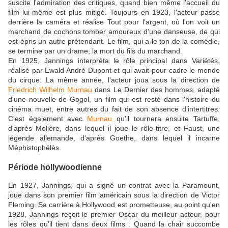
suscite l'admiration des critiques, quand bien même l'accueil du
film lui-même est plus mitigé. Toujours en 1923, l'acteur passe
derrière la caméra et réalise Tout pour l'argent, où l'on voit un
marchand de cochons tomber amoureux d'une danseuse, de qui
est épris un autre prétendant. Le film, qui a le ton de la comédie,
se termine par un drame, la mort du fils du marchand.
En 1925, Jannings interpréta le rôle principal dans Variétés,
réalisé par Ewald André Dupont et qui avait pour cadre le monde
du cirque. La même année, l'acteur joua sous la direction de
Friedrich Wilhelm Murnau
dans Le Dernier des hommes, adapté
d'une nouvelle de Gogol, un film qui est resté dans l'histoire du
cinéma muet, entre autres du fait de son absence d’intertitres.
C'est également avec
Murnau
qu'il tournera ensuite Tartuffe,
d'après Molière, dans lequel il joue le rôle-titre, et Faust, une
légende allemande, d'après Goethe, dans lequel il incarne
Méphistophélès.
Période hollywoodienne
En 1927, Jannings, qui a signé un contrat avec la Paramount,
joue dans son premier film américain sous la direction de Victor
Fleming. Sa carrière à Hollywood est prometteuse, au point qu'en
1928, Jannings reçoit le premier Oscar du meilleur acteur, pour
les rôles qu'il tient dans deux films : Quand la chair succombe