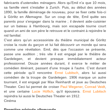
fabricants d'ustensiles ménagers. Alors qu'Emil n'a que 10 mois,
sa famille vient s'installer à Zurich. Puis, au début des années
1890, la famille déménage de nouveau, pour se fixer cette fois-ci
à Görlitz en Allemagne. Sur un coup de tête, Emil quitte ses
parents pour s'engager dans la marine ; il devient aide-cuisinier
sur un bateau à Hambourg, mais son escapade tourne court
quand un ami de son père le retrouve et le contraint à rejoindre le
nid familial.
C'est alors qu'un accessoiriste du théâtre municipal de Görlitz
croise la route du garçon et lui fait découvrir un monde qui sera
comme une révélation. Emil, dès que l'occasion se présente,
passe une audition ; très vite il est engagé par le théâtre de
Gardelegen, et devient presque immédiatement acteur
professionnel. Douze années durant, il exerce le métier de
comédien itinérant, passant d'une troupe à l'autre. C'est durant
cette période qu'il rencontre
Ernst Lubitsch
, alors lui aussi
comédien de la troupe de Gardelegen. 1906 marque un autre
tournant, il est engagé par Max Reinhardt et joue au Deutsches
Theater. Ceci lui permet de croiser
Paul Wegener
,
Conrad Veidt
,
et une certaine
Lucie Höflich
, qu'il épousera.
Ernst Lubitsch
rejoindra lui aussi le Deutsches Theater en 1912.
Cinéma
Première période allemande