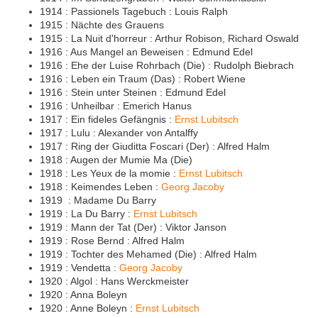
1914 : Passionels Tagebuch : Louis Ralph
1915 : Nächte des Grauens
1915 : La Nuit d'horreur : Arthur Robison, Richard Oswald
1916 : Aus Mangel an Beweisen : Edmund Edel
1916 : Ehe der Luise Rohrbach (Die) : Rudolph Biebrach
1916 : Leben ein Traum (Das) : Robert Wiene
1916 : Stein unter Steinen : Edmund Edel
1916 : Unheilbar : Emerich Hanus
1917 : Ein fideles Gefängnis :
Ernst Lubitsch
1917 : Lulu : Alexander von Antalffy
1917 : Ring der Giuditta Foscari (Der) : Alfred Halm
1918 : Augen der Mumie Ma (Die)
1918 : Les Yeux de la momie :
Ernst Lubitsch
1918 : Keimendes Leben :
Georg Jacoby
1919 : Madame Du Barry
1919 : La Du Barry :
Ernst Lubitsch
1919 : Mann der Tat (Der) : Viktor Janson
1919 : Rose Bernd : Alfred Halm
1919 : Tochter des Mehamed (Die) : Alfred Halm
1919 : Vendetta :
Georg Jacoby
1920 : Algol : Hans Werckmeister
1920 : Anna Boleyn
1920 : Anne Boleyn :
Ernst Lubitsch