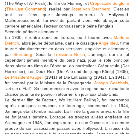
(The Way of All Flesh), le film de Fleming, et
Crépuscule de gloire
(
The Last Command
), réalisé par
Josef von Sternberg
. C'est en
tout six films que Jannings tournera à Hollywood.
Malheureusement, l'arrivée du parlant vient vite abréger cette
carrière américaine, l'acteur connaissant à peine l'anglais.
Seconde période allemande
En 1930, il rentre donc en Europe, où il tourne avec
Marlene
Dietrich
, alors jeune débutante, dans le classique
Ange bleu
, filmé
tourné simultanément en deux versions, anglaise et allemande,
par
Sternberg
. Sous le
Troisième Reich
, Jannings, qui ne fut
cependant jamais membre du parti nazi, joua le rôle principal
dans plusieurs films de l'époque, en particulier : Crépuscule (Der
Herrscher), Les Deux Rois (Der Alte und der junge König) (1935),
Le Président Krüger
(1941) et Die Entlassung (1942). En 1941, il
fut nommé par le Ministre de la Propagande,
Joseph Goebbels
,
"artiste d’État". Sa compromission avec le régime nazi ruina toute
chance pour lui de pouvoir retourner un jour aux États-Unis.
Le dernier film de l'acteur, Wo ist Herr Belling?, fut interrompu
après quelques semaines de tournage, commencé fin 1944,
Jannings étant tombé malade. La fin de la guerre arriva et le film
ne fut jamais terminé. Lorsque les troupes alliées entrèrent en
Allemagne en 1945, Jannings aurait eu son Oscar sur lui comme
preuve de son association passée avec Hollywood. En raison de