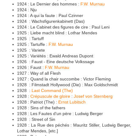
1924 : Le Dernier des hommes :
F.W. Murnau
1924 : Nju
1924 : A qui la faute : Paul Czinner
1924 : Wachsfigurenkabinett (Das)
1924 : Le Cabinet des figures de cire : Paul Leni
1925 : Liebe macht blind : Lothar Mendes
1925 : Tartuff
1925 : Tartuffe :
F.W. Murnau
1925 : Variete
1925 : Variétés : Ewald Andreas Dupont
1926 : Faust - Eine deutsche Volkssage
1926 : Faust :
F.W. Murnau
1927 : Way of all Flesh
1927 : Quand la chair succombe : Victor Fleming
1928 : Filmstadt Hollywood (Die) : Max Goldschmidt
1928 :
Last Command (The)
1928 :
Crépuscule de gloire
:
Josef von Sternberg
1928 : Patriot (The) :
Ernst Lubitsch
1928 : Sins of the fathers
1928 : Les Fautes d'un père : Ludwig Berger
1928 : Street of Sin
1928 : La Rue des péchés : Mauritz Stiller, Ludwig Berger,
Lothar Mendes, [etc.]