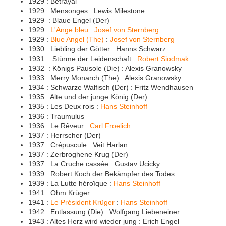
1929 : Betrayal
1929 : Mensonges : Lewis Milestone
1929 : Blaue Engel (Der)
1929 :
L'Ange bleu
:
Josef von Sternberg
1929 :
Blue Angel (The)
:
Josef von Sternberg
1930 : Liebling der Götter : Hanns Schwarz
1931 : Stürme der Leidenschaft :
Robert Siodmak
1932 : Königs Pausole (Die) : Alexis Granowsky
1933 : Merry Monarch (The) : Alexis Granowsky
1934 : Schwarze Walfisch (Der) : Fritz Wendhausen
1935 : Alte und der junge König (Der)
1935 : Les Deux rois :
Hans Steinhoff
1936 : Traumulus
1936 : Le Rêveur :
Carl Froelich
1937 : Herrscher (Der)
1937 : Crépuscule : Veit Harlan
1937 : Zerbroghene Krug (Der)
1937 : La Cruche cassée : Gustav Ucicky
1939 : Robert Koch der Bekämpfer des Todes
1939 : La Lutte héroïque :
Hans Steinhoff
1941 : Ohm Krüger
1941 :
Le Président Krüger
:
Hans Steinhoff
1942 : Entlassung (Die) : Wolfgang Liebeneiner
1943 : Altes Herz wird wieder jung : Erich Engel