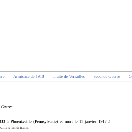
rre
Armistice de 1918
Traité de Versailles
Seconde Guerre
C
e Guerre
33 à Phoenixville (Pennsylvanie) et mort le 11 janvier 1917 à
lomate américain.