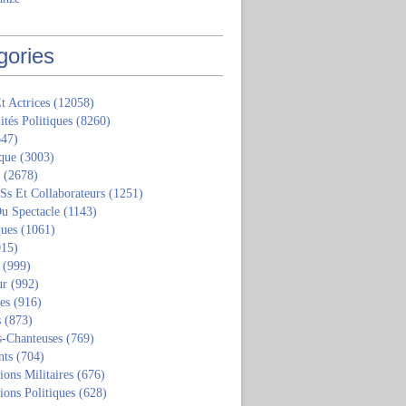
gories
t Actrices
(12058)
ités Politiques
(8260)
47)
que
(3003)
(2678)
 Ss Et Collaborateurs
(1251)
u Spectacle
(1143)
ques
(1061)
15)
(999)
ur
(992)
tes
(916)
s
(873)
s-Chanteuses
(769)
nts
(704)
ions Militaires
(676)
ions Politiques
(628)