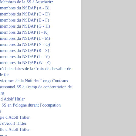
s Membres de la SS à Auschwitz
s membres du NSDAP (A - B)
s membres du NSDAP (C - D)
s membres du NSDAP (E - F)
s membres du NSDAP (G - H)
s membres du NSDAP (I - K)
s membres du NSDAP (L - M)
s membres du NSDAP (N - Q)
s membres du NSDAP (R - S)
s membres du NSDAP (T - V)
s membres du NSDAP (W - Z)
 récipiendaires de la Croix de chevalier de
de fer
 victimes de la Nuit des Longs Couteaux
personnel SS du camp de concentration de
urg
 d'Adolf Hitler
 SS en Pologne durant l'occupation
e
ie d'Adolf Hitler
 d'Adolf Hitler
lle d'Adolf Hitler
anze