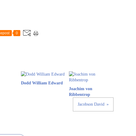
epost
0
Dodd William Edward
Joachim von
Ribbentrop
Jacobson David