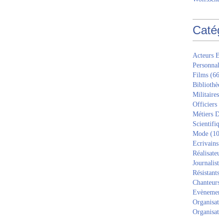
Caté
Acteurs E
Personnal
Films
(66
Bibliothè
Militaires
Officiers
Métiers D
Scientifi
Mode
(10
Ecrivains
Réalisate
Journalis
Résistant
Chanteur
Evèneme
Organisat
Organisat