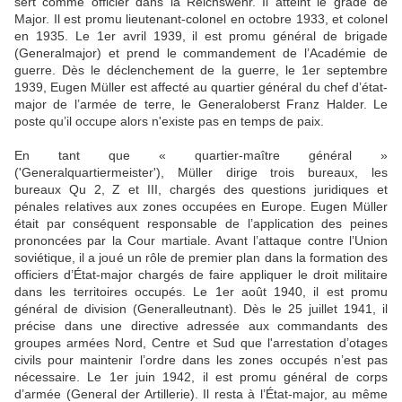
sert comme officier dans la Reichswehr. Il atteint le grade de
Major. Il est promu lieutenant-colonel en octobre 1933, et colonel
en 1935. Le 1er avril 1939, il est promu général de brigade
(Generalmajor) et prend le commandement de l’Académie de
guerre. Dès le déclenchement de la guerre, le 1er septembre
1939, Eugen Müller est affecté au quartier général du chef d’état-
major de l’armée de terre, le Generaloberst Franz Halder. Le
poste qu’il occupe alors n'existe pas en temps de paix.
En tant que « quartier-maître général »
('Generalquartiermeister'), Müller dirige trois bureaux, les
bureaux Qu 2, Z et III, chargés des questions juridiques et
pénales relatives aux zones occupées en Europe. Eugen Müller
était par conséquent responsable de l’application des peines
prononcées par la Cour martiale. Avant l’attaque contre l’Union
soviétique, il a joué un rôle de premier plan dans la formation des
officiers d’État-major chargés de faire appliquer le droit militaire
dans les territoires occupés. Le 1er août 1940, il est promu
général de division (Generalleutnant). Dès le 25 juillet 1941, il
précise dans une directive adressée aux commandants des
groupes armées Nord, Centre et Sud que l'arrestation d’otages
civils pour maintenir l’ordre dans les zones occupés n’est pas
nécessaire. Le 1er juin 1942, il est promu général de corps
d’armée (General der Artillerie). Il resta à l’État-major, au même