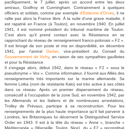
pacifiquement, le 7 juillet, après un accord entre les deux
amiraux, Godfroy et Cunningham. Contrairement à quelques
officiers et soldats, comme par exemple
d'Estienne d'Orves
, il ne
rallie pas alors la France libre. À la suite d'une grave maladie, il
est rapatrié en France (à Toulon), en novembre 1940. En juillet
1941, il est nommé président du tribunal maritime de Toulon.
C'est alors qu'il prend contact avec la Résistance en se
rapprochant du réseau de renseignement franco-polonais « F2 ».
Il est limogé de son poste et mis en disponibilité, en décembre
1941, par l'amiral
Darlan
, vice-président du Conseil du
Gouvernement de Vichy
, en raison de ses sympathies gaullistes
et pour la Résistance.
Il s'engage alors, début 1942, dans le réseau « F2 » sous le
pseudonyme « Vox ». Comme informateur, il fournit aux Alliés des
renseignements très importants sur la marine allemande. Sa
femme Lotka (nom de résistante Kalo) est très active à ses côtés
dans ce réseau. Après un premier dispersement du réseau,
consécutif à l'occupation de la zone Sud, en novembre 1942, par
les Allemands et les Italiens et de nombreuses arrestations,
Trolley de Prévaux, participe à sa reconstruction. Pour les
renseignements de la plus haute importance qu'il fait parvenir à
Londres, les Britanniques lui décernent la Distinguished Service
Order en 1943. Il est à la tête du réseau « Anne », branche «
Méditerranée » (Marseille, Toulon, Nice), du « F2 » reconstitué