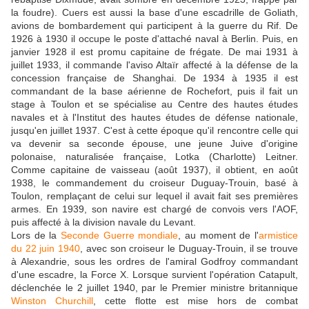
la foudre). Cuers est aussi la base d'une escadrille de Goliath,
avions de bombardement qui participent à la guerre du Rif. De
1926 à 1930 il occupe le poste d'attaché naval à Berlin. Puis, en
janvier 1928 il est promu capitaine de frégate. De mai 1931 à
juillet 1933, il commande l'aviso Altaïr affecté à la défense de la
concession française de Shanghai. De 1934 à 1935 il est
commandant de la base aérienne de Rochefort, puis il fait un
stage à Toulon et se spécialise au Centre des hautes études
navales et à l'Institut des hautes études de défense nationale,
jusqu'en juillet 1937. C'est à cette époque qu'il rencontre celle qui
va devenir sa seconde épouse, une jeune Juive d'origine
polonaise, naturalisée française, Lotka (Charlotte) Leitner.
Comme capitaine de vaisseau (août 1937), il obtient, en août
1938, le commandement du croiseur Duguay-Trouin, basé à
Toulon, remplaçant de celui sur lequel il avait fait ses premières
armes. En 1939, son navire est chargé de convois vers l'AOF,
puis affecté à la division navale du Levant.
Lors de la
Seconde Guerre mondiale
, au moment de l'
armistice
du 22 juin 1940
, avec son croiseur le Duguay-Trouin, il se trouve
à Alexandrie, sous les ordres de l'amiral Godfroy commandant
d'une escadre, la Force X. Lorsque survient l'opération Catapult,
déclenchée le 2 juillet 1940, par le Premier ministre britannique
Winston Churchill
, cette flotte est mise hors de combat