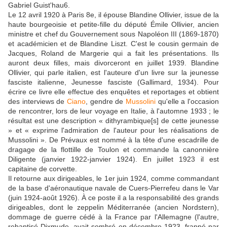
Gabriel Guist'hau6.
Le 12 avril 1920 à Paris 8e, il épouse Blandine Ollivier, issue de la
haute bourgeoisie et petite-fille du député Émile Ollivier, ancien
ministre et chef du Gouvernement sous Napoléon III (1869-1870)
et académicien et de Blandine Liszt. C'est le cousin germain de
Jacques, Roland de Margerie qui a fait les présentations. Ils
auront deux filles, mais divorceront en juillet 1939. Blandine
Ollivier, qui parle italien, est l'auteure d'un livre sur la jeunesse
fasciste italienne, Jeunesse fasciste (Gallimard, 1934). Pour
écrire ce livre elle effectue des enquêtes et reportages et obtient
des interviews de
Ciano
, gendre de
Mussolini
qu'elle a l'occasion
de rencontrer, lors de leur voyage en Italie, à l'automne 1933 ; le
résultat est une description « dithyrambique[s] de cette jeunesse
» et « exprime l'admiration de l'auteur pour les réalisations de
Mussolini ». De Prévaux est nommé à la tête d'une escadrille de
dragage de la flottille de Toulon et commande la canonnière
Diligente (janvier 1922-janvier 1924). En juillet 1923 il est
capitaine de corvette.
Il retourne aux dirigeables, le 1er juin 1924, comme commandant
de la base d'aéronautique navale de Cuers-Pierrefeu dans le Var
(juin 1924-août 1926). À ce poste il a la responsabilité des grands
dirigeables, dont le zeppelin Méditerranée (ancien Nordstern),
dommage de guerre cédé à la France par l'Allemagne (l'autre,
rebaptisé Dixmude, avait sombré en décembre 1923, frappé par