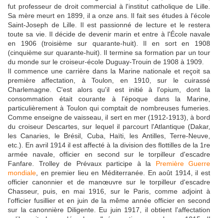
fut professeur de droit commercial à l'institut catholique de Lille.
Sa mère meurt en 1899, il a onze ans. Il fait ses études à l'école
Saint-Joseph de Lille. Il est passionné de lecture et le restera
toute sa vie. Il décide de devenir marin et entre à l'École navale
en 1906 (troisième sur quarante-huit). Il en sort en 1908
(cinquième sur quarante-huit). Il termine sa formation par un tour
du monde sur le croiseur-école Duguay-Trouin de 1908 à 1909.
Il commence une carrière dans la Marine nationale et reçoit sa
première affectation, à Toulon, en 1910, sur le cuirassé
Charlemagne. C'est alors qu'il est initié à l'opium, dont la
consommation était courante à l'époque dans la Marine,
particulièrement à Toulon qui comptait de nombreuses fumeries.
Comme enseigne de vaisseau, il sert en mer (1912-1913), à bord
du croiseur Descartes, sur lequel il parcourt l'Atlantique (Dakar,
les Canaries, le Brésil, Cuba, Haïti, les Antilles, Terre-Neuve,
etc.). En avril 1914 il est affecté à la division des flottilles de la 1re
armée navale, officier en second sur le torpilleur d'escadre
Fanfare. Trolley de Prévaux participe à la
Première Guerre
mondiale
, en premier lieu en Méditerranée. En août 1914, il est
officier canonnier et de manœuvre sur le torpilleur d'escadre
Chasseur, puis, en mai 1916, sur le Paris, comme adjoint à
l'officier fusillier et en juin de la même année officier en second
sur la canonnière Diligente. Eu juin 1917, il obtient l'affectation