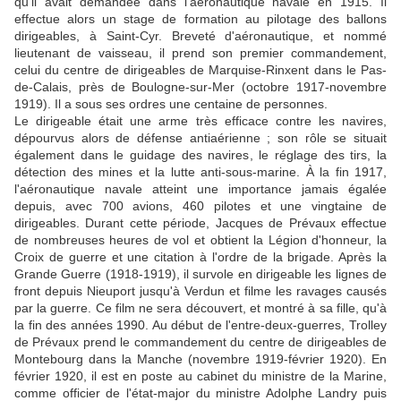
qu'il avait demandée dans l'aéronautique navale en 1915. Il
effectue alors un stage de formation au pilotage des ballons
dirigeables, à Saint-Cyr. Breveté d'aéronautique, et nommé
lieutenant de vaisseau, il prend son premier commandement,
celui du centre de dirigeables de Marquise-Rinxent dans le Pas-
de-Calais, près de Boulogne-sur-Mer (octobre 1917-novembre
1919). Il a sous ses ordres une centaine de personnes.
Le dirigeable était une arme très efficace contre les navires,
dépourvus alors de défense antiaérienne ; son rôle se situait
également dans le guidage des navires, le réglage des tirs, la
détection des mines et la lutte anti-sous-marine. À la fin 1917,
l'aéronautique navale atteint une importance jamais égalée
depuis, avec 700 avions, 460 pilotes et une vingtaine de
dirigeables. Durant cette période, Jacques de Prévaux effectue
de nombreuses heures de vol et obtient la Légion d'honneur, la
Croix de guerre et une citation à l'ordre de la brigade. Après la
Grande Guerre (1918-1919), il survole en dirigeable les lignes de
front depuis Nieuport jusqu'à Verdun et filme les ravages causés
par la guerre. Ce film ne sera découvert, et montré à sa fille, qu'à
la fin des années 1990. Au début de l'entre-deux-guerres, Trolley
de Prévaux prend le commandement du centre de dirigeables de
Montebourg dans la Manche (novembre 1919-février 1920). En
février 1920, il est en poste au cabinet du ministre de la Marine,
comme officier de l'état-major du ministre Adolphe Landry puis