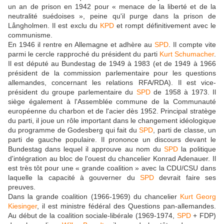
un an de prison en 1942 pour « menace de la liberté et de la
neutralité suédoises », peine qu'il purge dans la prison de
Långholmen. Il est exclu du
KPD
et rompt définitivement avec le
communisme.
En 1946 il rentre en Allemagne et adhère au
SPD
. Il compte vite
parmi le cercle rapproché du président du parti
Kurt Schumacher
.
Il est député au Bundestag de 1949 à 1983 (et de 1949 à 1966
président de la commission parlementaire pour les questions
allemandes, concernant les relations RFA/RDA). Il est vice-
président du groupe parlementaire du
SPD
de 1958 à 1973. Il
siège également à l'Assemblée commune de la Communauté
européenne du charbon et de l'acier dès 1952. Principal stratège
du parti, il joue un rôle important dans le changement idéologique
du programme de Godesberg qui fait du
SPD
, parti de classe, un
parti de gauche populaire. Il prononce un discours devant le
Bundestag dans lequel il approuve au nom du
SPD
la politique
d'intégration au bloc de l'ouest du chancelier Konrad Adenauer. Il
est très tôt pour une « grande coalition » avec la CDU/CSU dans
laquelle la capacité à gouverner du
SPD
devrait faire ses
preuves.
Dans la grande coalition (1966-1969) du chancelier
Kurt Georg
Kiesinger
, il est ministre fédéral des Questions pan-allemandes.
Au début de la coalition sociale-libérale (1969-1974,
SPD
+ FDP)