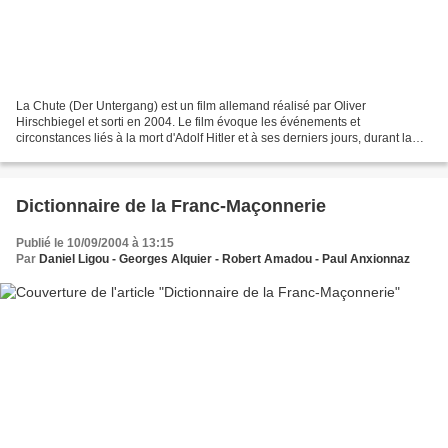
La Chute (Der Untergang) est un film allemand réalisé par Oliver
Hirschbiegel et sorti en 2004. Le film évoque les événements et
circonstances liés à la mort d'Adolf Hitler et à ses derniers jours, durant la
bataille de Berlin en avril 1945. Berlin, avril...
Dictionnaire de la Franc-Maçonnerie
Publié le 10/09/2004 à 13:15
Par
Daniel Ligou - Georges Alquier - Robert Amadou - Paul Anxionnaz