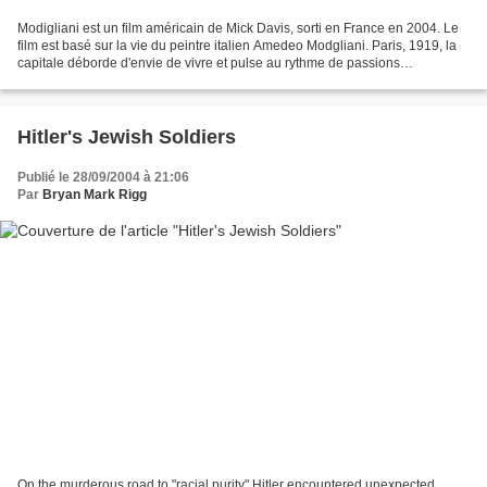
Modigliani est un film américain de Mick Davis, sorti en France en 2004. Le
film est basé sur la vie du peintre italien Amedeo Modgliani. Paris, 1919, la
capitale déborde d'envie de vivre et pulse au rythme de passions
tumultueuses. Au café La Rotonde,...
Hitler's Jewish Soldiers
Publié le 28/09/2004 à 21:06
Par
Bryan Mark Rigg
On the murderous road to "racial purity" Hitler encountered unexpected