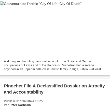
A stirring and haunting personal account of the Soviet and German
occupations of Latvia and of the Holocaust. Michelson had a serene
boyhood in an upper middle-class Jewish family in Riga, Latvia -- at least
until 1940, when the fifteen-year old Michelson...
Pinochet File A Declassified Dossier on Atrocity
and Accountability
Publié le 01/09/2004 à 10:25
Par
Peter Kornbluh