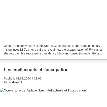
On the 40th anniversary of the Warren Commission Report, a documentary
history uses LBJ’s phone calls to reveal how the assassination of JFK cast a
shadow over his successor’s presidency. Maryland-based journalist Holland
(The CEO Goes to Washington,...
Les intellectuels et l'occupation
Publié le 08/09/2004 à 01:02
Par
rodney42