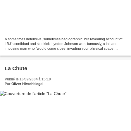
A sometimes defensive, sometimes hagiographic, but revealing account of
LBJ’s confidant and sidekick. Lyndon Johnson was, famously, a tall and
imposing man who “would come close, invading your physical space,
leaning over you, touching you, grabbing your...
La Chute
Publié le 16/09/2004 à 15:10
Par
Oliver Hirschbiegel