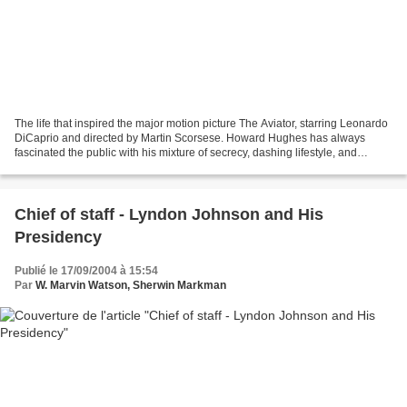
The life that inspired the major motion picture The Aviator, starring Leonardo
DiCaprio and directed by Martin Scorsese. Howard Hughes has always
fascinated the public with his mixture of secrecy, dashing lifestyle, and
reclusiveness. This is the book...
Chief of staff - Lyndon Johnson and His
Presidency
Publié le 17/09/2004 à 15:54
Par
W. Marvin Watson, Sherwin Markman