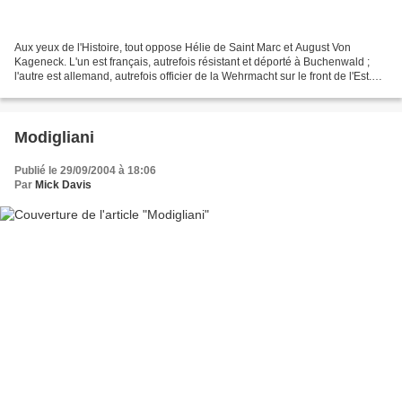
Aux yeux de l'Histoire, tout oppose Hélie de Saint Marc et August Von
Kageneck. L'un est français, autrefois résistant et déporté à Buchenwald ;
l'autre est allemand, autrefois officier de la Wehrmacht sur le front de l'Est.
Pourtant, tous deux ont vécu...
Modigliani
Publié le 29/09/2004 à 18:06
Par
Mick Davis