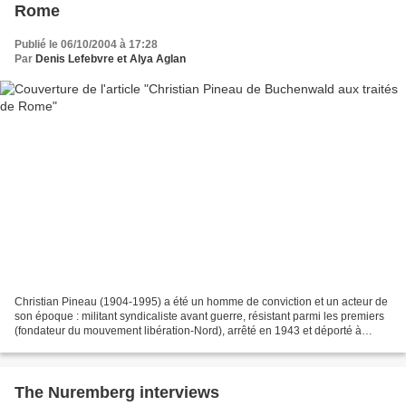
Rome
Publié le 06/10/2004 à 17:28
Par
Denis Lefebvre et Alya Aglan
Christian Pineau (1904-1995) a été un homme de conviction et un acteur de
son époque : militant syndicaliste avant guerre, résistant parmi les premiers
(fondateur du mouvement libération-Nord), arrêté en 1943 et déporté à
Buchenwald, Compagnon de la Libération....
The Nuremberg interviews