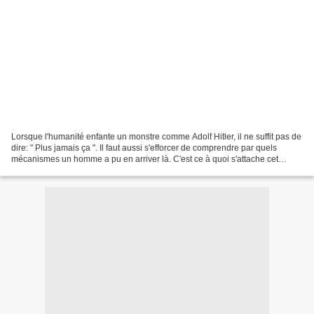
Lorsque l'humanité enfante un monstre comme Adolf Hitler, il ne suffit pas de
dire: " Plus jamais ça ". Il faut aussi s'efforcer de comprendre par quels
mécanismes un homme a pu en arriver là. C'est ce à quoi s'attache cet
ouvrage unique en son genre....