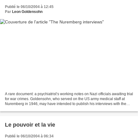
Publié le 06/10/2004 à 12:45
Par
Leon Goldensohn
A rare document: a psychiatrist’s working notes on Nazi officials awaiting trial
for war crimes. Goldensohn, who served on the US army medical staff at
Nuremberg in 1946, may have intended to publish his interviews with the
likes of Hermann Goering and...
Le pouvoir et la vie
Publié le 06/10/2004 à 06:34