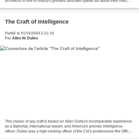
architects of one of history's greatest atrocities speak out about their lives,
their careers in the Nazi Party,...
The Craft of Intelligence
Publié le 01/10/2004 à 21:18
Par
Allen W. Dulles
This classic of spy craft is based on Allen Dulles's incomparable experience
as a diplomat, international lawyer, and America's premier intelligence
officer. Dulles was a high-ranking officer of the CIA's predecessor-the Office
of Strategic Services-and...