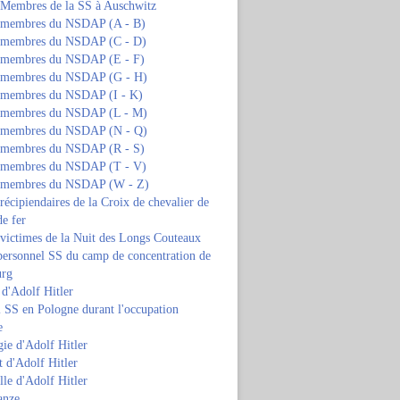
s Membres de la SS à Auschwitz
s membres du NSDAP (A - B)
s membres du NSDAP (C - D)
s membres du NSDAP (E - F)
s membres du NSDAP (G - H)
s membres du NSDAP (I - K)
s membres du NSDAP (L - M)
s membres du NSDAP (N - Q)
s membres du NSDAP (R - S)
s membres du NSDAP (T - V)
s membres du NSDAP (W - Z)
 récipiendaires de la Croix de chevalier de
de fer
 victimes de la Nuit des Longs Couteaux
personnel SS du camp de concentration de
urg
 d'Adolf Hitler
 SS en Pologne durant l'occupation
e
ie d'Adolf Hitler
 d'Adolf Hitler
lle d'Adolf Hitler
anze