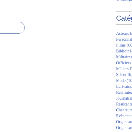
Caté
Acteurs E
Personnal
Films
(66
Bibliothè
Militaires
Officiers
Métiers D
Scientifi
Mode
(10
Ecrivains
Réalisate
Journalis
Résistant
Chanteur
Evèneme
Organisat
Organisat