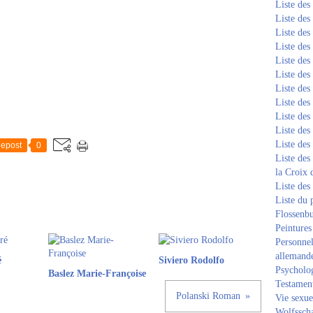
Liste de
Liste de
Liste de
Liste de
Liste de
Liste de
Liste de
Liste de
Liste de
Liste de
Liste de
epost
0
Liste des
la Croix 
Liste des
Liste du 
Flossenb
Peintures
Personnel
allemand
é
Siviero Rodolfo
Psycholog
Baslez Marie-Françoise
Testament
Polanski Roman
Vie sexue
Wolfssch