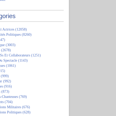
gories
t Actrices
(12058)
ités Politiques
(8260)
47)
que
(3003)
(2678)
 Ss Et Collaborateurs
(1251)
u Spectacle
(1143)
ques
(1061)
15)
(999)
ur
(992)
tes
(916)
s
(873)
s-Chanteuses
(769)
nts
(704)
ions Militaires
(676)
ions Politiques
(628)