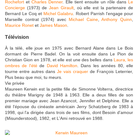
Rochefort
et
Charles Denner
. Elle tient ensuite un rôle dans
Le
Concierge
(1973) de
Jean Girault
, où elle est la partenaire de
Bernard Le Coq et
Michel Galabru
. Robert Parrish l'engage pour
Marseille contrat (1974) avec
Michael Caine
,
Anthony Quinn
,
Maurice Ronet
et
James Mason
.
Télévision
À la télé, elle joue en 1975 avec Bernard Alane dans Le Bois
dormant de Pierre Badel. On la voit ensuite dans Le Pion de
Christian Gion en 1978, et elle est une des belles dans
Laura, les
ombres de l'été
de
David Hamilton
. Dans les années 80, elle
tourne entre autres dans
Je vais craquer
de François Leterrier,
Plus beau que moi, tu meurs.
Vie privée
Maureen Kerwin est la petite fille de Simonne Volterra, directrice
du théâtre Marigny de 1948 à 1963. Elle a deux filles de son
premier mariage avec Jean Azancot, Jennifer et Delphine. Elle a
été l'épouse du cinéaste américain Jerry Schatzberg de 1983 à
1998, qui l'a dirigée dans trois de ses films, dont Besoin d'amour
(Misunderstood), 1982, et L'Ami retrouvé en 1988.