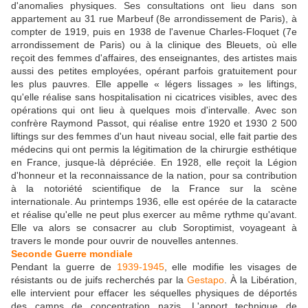
d'anomalies physiques. Ses consultations ont lieu dans son
appartement au 31 rue Marbeuf (8e arrondissement de Paris), à
compter de 1919, puis en 1938 de l'avenue Charles-Floquet (7e
arrondissement de Paris) ou à la clinique des Bleuets, où elle
reçoit des femmes d'affaires, des enseignantes, des artistes mais
aussi des petites employées, opérant parfois gratuitement pour
les plus pauvres. Elle appelle « légers lissages » les liftings,
qu'elle réalise sans hospitalisation ni cicatrices visibles, avec des
opérations qui ont lieu à quelques mois d'intervalle. Avec son
confrère Raymond Passot, qui réalise entre 1920 et 1930 2 500
liftings sur des femmes d'un haut niveau social, elle fait partie des
médecins qui ont permis la légitimation de la chirurgie esthétique
en France, jusque-là dépréciée. En 1928, elle reçoit la Légion
d'honneur et la reconnaissance de la nation, pour sa contribution
à la notoriété scientifique de la France sur la scène
internationale. Au printemps 1936, elle est opérée de la cataracte
et réalise qu'elle ne peut plus exercer au même rythme qu'avant.
Elle va alors se consacrer au club Soroptimist, voyageant à
travers le monde pour ouvrir de nouvelles antennes.
Seconde Guerre mondiale
Pendant la guerre de
1939-1945
, elle modifie les visages de
résistants ou de juifs recherchés par la
Gestapo
. À la Libération,
elle intervient pour effacer les séquelles physiques de déportés
des camps de concentration nazis. L'apport technique de