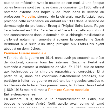
études de médecine avec le soutien de son mari, à une époque
où les femmes sont très rares dans ce domaine. En 1908, elle est
nommée externe des hôpitaux de Paris dans le service du
professeur
Morestin
, pionnier de la chirurgie maxillofaciale, puis
prolonge cette expérience en entrant en 1909 dans le service de
dermatologie du professeur Brocq à l'Hôpital Saint-Louis. Reçue
4e à l’internat en 1912, 4e à l'écrit et 1re à l'oral, elle approfondit
ses connaissances dans le domaine de la chirurgie maxillofaciale
; elle est notamment amenée à soigner la comédienne Sarah
Bernhardt à la suite d’un lifting pratiqué aux États-Unis ayant
abouti à un demi-échec.
Première Guerre mondiale
À l'entrée de la guerre en 1914, sans avoir pu soutenir sa thèse
de doctorat, comme tous les internes, Suzanne Pertat est
autorisée à exercer la médecine en ville. En 1916, elle se forme
aux techniques de la chirurgie réparatrice et correctrice. Et à
partir de là, dans des conditions extrêmement précaires, elle
participe à l'effort de guerre en opérant les « gueules cassées »,
les blessés de la face. Son premier mari, le docteur Henri Pertat
(1869-1918) meurt durant la
Première Guerre mondiale
.
Entre-deux-guerres
En octobre 1919, dans le 6e arrondissement de Paris, elle
épouse le docteur André Noël, qu'elle avait connu et aimé
pendant ses études. En janvier 1922, la grippe espagnole