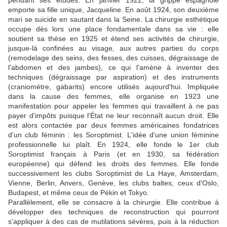
emporte sa fille unique, Jacqueline. En août 1924, son deuxième
mari se suicide en sautant dans la Seine. La chirurgie esthétique
occupe dès lors une place fondamentale dans sa vie : elle
soutient sa thèse en 1925 et étend ses activités de chirurgie,
jusque-là confinées au visage, aux autres parties du corps
(remodelage des seins, des fesses, des cuisses, dégraissage de
l'abdomen et des jambes), ce qui l'amène à inventer des
techniques (dégraissage par aspiration) et des instruments
(craniomètre, gabarits) encore utilisés aujourd'hui. Impliquée
dans la cause des femmes, elle organise en 1923 une
manifestation pour appeler les femmes qui travaillent à ne pas
payer d'impôts puisque l'État ne leur reconnaît aucun droit. Elle
est alors contactée par deux femmes américaines fondatrices
d'un club féminin : les Soroptimist. L'idée d'une union féminine
professionnelle lui plaît. En 1924, elle fonde le 1er club
Soroptimist français à Paris (et en 1930, sa fédération
européenne) qui défend les droits des femmes. Elle fonde
successivement les clubs Soroptimist de La Haye, Amsterdam,
Vienne, Berlin, Anvers, Genève, les clubs baltes, ceux d'Oslo,
Budapest, et même ceux de Pékin et Tokyo.
Parallèlement, elle se consacre à la chirurgie. Elle contribue à
développer des techniques de reconstruction qui pourront
s'appliquer à des cas de mutilations sévères, puis à la réduction