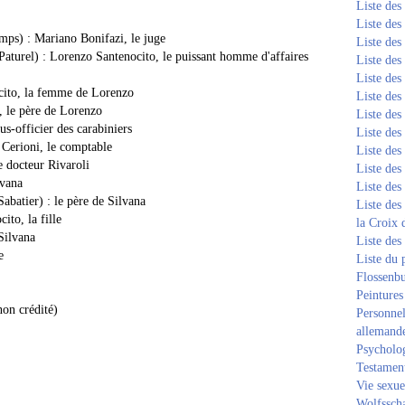
Liste de
Liste de
ps) : Mariano Bonifazi, le juge
Liste de
turel) : Lorenzo Santenocito, le puissant homme d'affaires
Liste de
Liste de
cito, la femme de Lorenzo
Liste de
, le père de Lorenzo
Liste de
us-officier des carabiniers
Liste de
 Cerioni, le comptable
Liste de
e docteur Rivaroli
Liste de
lvana
Liste de
abatier) : le père de Silvana
Liste des
ito, la fille
la Croix 
 Silvana
Liste des
e
Liste du 
Flossenb
Peintures
non crédité)
Personnel
allemand
Psycholog
Testament
Vie sexue
Wolfssch