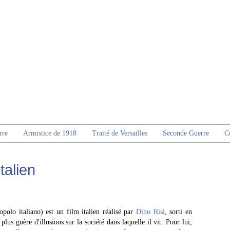
rre
Armistice de 1918
Traité de Versailles
Seconde Guerre
C
talien
olo italiano) est un film italien réalisé par
Dino Risi
, sorti en
us guère d'illusions sur la société dans laquelle il vit. Pour lui,