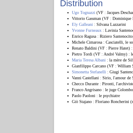
Distribution
Ugo Tognazzi
(VF : Jacques Descham
Vittorio Gassman (VF : Dominique Pa
Ely Galleani
: Silvana Lazzarini
Yvonne Furneaux
: Lavinia Santeno
Enrico Ragusa : Riziero Santenocito
Michele Cimarosa : Casciatelli, le so
Renato Baldini (VF : Pierre Hatet) :
Pietro Tordi (VF : André Valmy) : l
Maria Teresa Albani
: la mère de Si
Gianfilippo Carcano (VF : William S
Simonetta Stefanelli
: Giugi Santenoc
Vanni Castellani : Sirio, l'amour de
Checco Durante : Pironti, l'archivist
Franco Angrisano : le juge Colombo
Paolo Paoloni : le psychiatre
Giò Stajano : Floriano Roncherini (