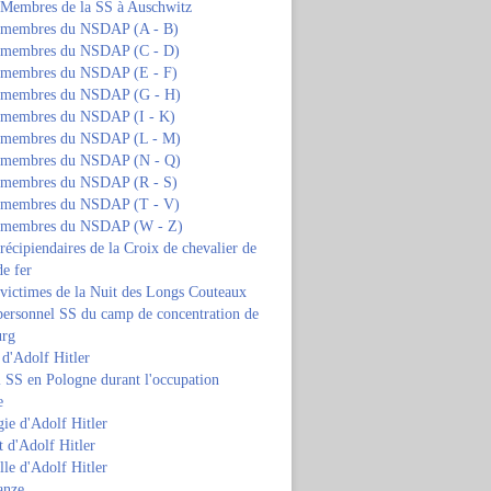
s Membres de la SS à Auschwitz
s membres du NSDAP (A - B)
s membres du NSDAP (C - D)
s membres du NSDAP (E - F)
s membres du NSDAP (G - H)
s membres du NSDAP (I - K)
s membres du NSDAP (L - M)
s membres du NSDAP (N - Q)
s membres du NSDAP (R - S)
s membres du NSDAP (T - V)
s membres du NSDAP (W - Z)
 récipiendaires de la Croix de chevalier de
de fer
 victimes de la Nuit des Longs Couteaux
personnel SS du camp de concentration de
urg
 d'Adolf Hitler
 SS en Pologne durant l'occupation
e
ie d'Adolf Hitler
 d'Adolf Hitler
lle d'Adolf Hitler
anze