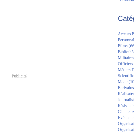
Caté
Acteurs E
Personnal
Films
(66
Bibliothè
Militaires
Officiers
Métiers D
Scientifi
Publicité
Mode
(10
Ecrivains
Réalisate
Journalis
Résistant
Chanteur
Evèneme
Organisat
Organisat