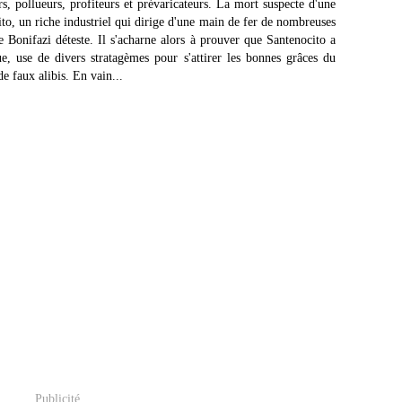
s, pollueurs, profiteurs et prévaricateurs. La mort suspecte d'une
ito, un riche industriel qui dirige d'une main de fer de nombreuses
e Bonifazi déteste. Il s'acharne alors à prouver que Santenocito a
que, use de divers stratagèmes pour s'attirer les bonnes grâces du
e faux alibis. En vain...
Publicité