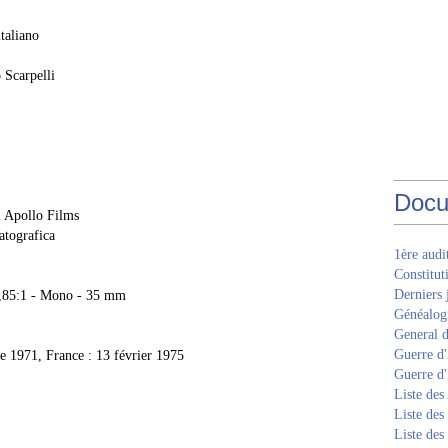
italiano
 Scarpelli
Docu
l Apollo Films
atografica
1ère aud
Constitut
Derniers 
1,85:1 - Mono - 35 mm
Généalogi
General d
Guerre d'
re 1971, France : 13 février 1975
Guerre d
Liste des
Liste des
Liste des