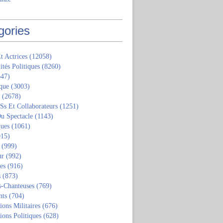
gories
t Actrices
(12058)
ités Politiques
(8260)
47)
que
(3003)
(2678)
 Ss Et Collaborateurs
(1251)
u Spectacle
(1143)
ques
(1061)
15)
(999)
ur
(992)
tes
(916)
s
(873)
s-Chanteuses
(769)
nts
(704)
ions Militaires
(676)
ions Politiques
(628)