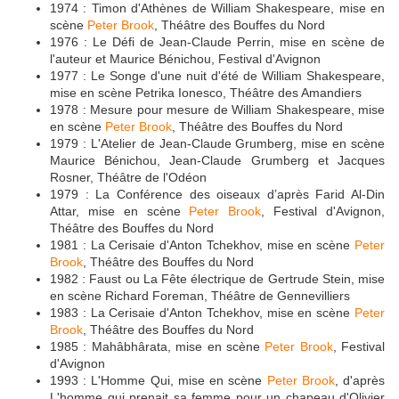
1974 : Timon d'Athènes de William Shakespeare, mise en
scène
Peter Brook
, Théâtre des Bouffes du Nord
1976 : Le Défi de Jean-Claude Perrin, mise en scène de
l'auteur et Maurice Bénichou, Festival d'Avignon
1977 : Le Songe d'une nuit d'été de William Shakespeare,
mise en scène Petrika Ionesco, Théâtre des Amandiers
1978 : Mesure pour mesure de William Shakespeare, mise
en scène
Peter Brook
, Théâtre des Bouffes du Nord
1979 : L'Atelier de Jean-Claude Grumberg, mise en scène
Maurice Bénichou, Jean-Claude Grumberg et Jacques
Rosner, Théâtre de l'Odéon
1979 : La Conférence des oiseaux d’après Farid Al-Din
Attar, mise en scène
Peter Brook
, Festival d'Avignon,
Théâtre des Bouffes du Nord
1981 : La Cerisaie d'Anton Tchekhov, mise en scène
Peter
Brook
, Théâtre des Bouffes du Nord
1982 : Faust ou La Fête électrique de Gertrude Stein, mise
en scène Richard Foreman, Théâtre de Gennevilliers
1983 : La Cerisaie d'Anton Tchekhov, mise en scène
Peter
Brook
, Théâtre des Bouffes du Nord
1985 : Mahâbhârata, mise en scène
Peter Brook
, Festival
d'Avignon
1993 : L'Homme Qui, mise en scène
Peter Brook
, d'après
L'homme qui prenait sa femme pour un chapeau d'Olivier