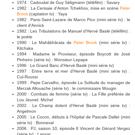
1974 : Cadoudal de Guy Séligmann (téléfilm) : Savary
1982 : La Cerisaie d'Anton Tchekhov, mise en scène
Peter
Brook
(captation tv) : Yaya
1982 : Paris-Saint-Lazare de Marco Pico (mini série tv) : le
client d'Annick
1982 : Les Tribulations de Manuel d'Hervé Baslé (téléfilm) :
le poète
1990 : Le Mahâbhârata de
Peter Brook
(mini série tv) :
Kitchaka
1994 : Madame le Proviseur, épisode Boycott de José
Pinheiro (série tv) : Monsieur Lepape
1996 : Le Grand Banc d'Hervé Baslé (mini série tv)
1997 : Entre terre et mer d'Hervé Baslé (mini série tv) :
Cul-Roussi
1999 : Pepe Carvalho, épisode La Solitude du manager de
Merzak Allouache (série tv) : le commissaire Mougin
2000 : Combats de femme (série tv) : La Fille préférée de
Lou Jeunet: Michel
2002 : Le Champ dolent d'Hervé Baslé (mini série tv) :
Angelmon
2005 : Le Cocon, débuts à l'hôpital de Pascale Dallet (mini
série tv) : Bonneval
2006 : PJ, saison 10, épisode 8 Vincent de Gérard Vergez
(série tv) : Lansac