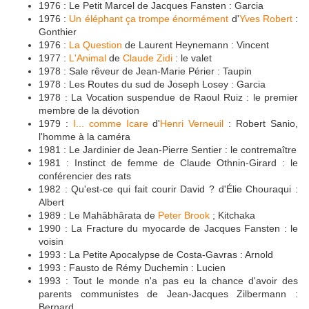
1976 : Le Petit Marcel de Jacques Fansten : Garcia
1976 :
Un éléphant ça trompe énormément
d'
Yves Robert
:
Gonthier
1976 :
La Question
de Laurent Heynemann : Vincent
1977 :
L'Animal
de
Claude Zidi
: le valet
1978 : Sale rêveur de Jean-Marie Périer : Taupin
1978 : Les Routes du sud de Joseph Losey : Garcia
1978 : La Vocation suspendue de Raoul Ruiz : le premier
membre de la dévotion
1979 :
I... comme Icare
d'
Henri Verneuil
: Robert Sanio,
l'homme à la caméra
1981 : Le Jardinier de Jean-Pierre Sentier : le contremaître
1981 : Instinct de femme de Claude Othnin-Girard : le
conférencier des rats
1982 : Qu'est-ce qui fait courir David ? d'Élie Chouraqui :
Albert
1989 : Le Mahâbhârata de
Peter Brook
; Kitchaka
1990 : La Fracture du myocarde de Jacques Fansten : le
voisin
1993 : La Petite Apocalypse de Costa-Gavras : Arnold
1993 : Fausto de Rémy Duchemin : Lucien
1993 : Tout le monde n'a pas eu la chance d'avoir des
parents communistes de Jean-Jacques Zilbermann :
Bernard