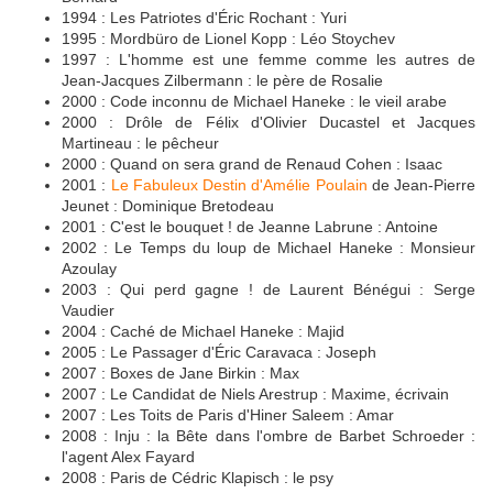
1994 : Les Patriotes d'Éric Rochant : Yuri
1995 : Mordbüro de Lionel Kopp : Léo Stoychev
1997 : L'homme est une femme comme les autres de
Jean-Jacques Zilbermann : le père de Rosalie
2000 : Code inconnu de Michael Haneke : le vieil arabe
2000 : Drôle de Félix d'Olivier Ducastel et Jacques
Martineau : le pêcheur
2000 : Quand on sera grand de Renaud Cohen : Isaac
2001 :
Le Fabuleux Destin d'Amélie Poulain
de Jean-Pierre
Jeunet : Dominique Bretodeau
2001 : C'est le bouquet ! de Jeanne Labrune : Antoine
2002 : Le Temps du loup de Michael Haneke : Monsieur
Azoulay
2003 : Qui perd gagne ! de Laurent Bénégui : Serge
Vaudier
2004 : Caché de Michael Haneke : Majid
2005 : Le Passager d'Éric Caravaca : Joseph
2007 : Boxes de Jane Birkin : Max
2007 : Le Candidat de Niels Arestrup : Maxime, écrivain
2007 : Les Toits de Paris d'Hiner Saleem : Amar
2008 : Inju : la Bête dans l'ombre de Barbet Schroeder :
l'agent Alex Fayard
2008 : Paris de Cédric Klapisch : le psy