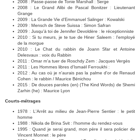
2008 : Passe-passe de Tonie Marshall : Serge
2008 : Le Grand Alibi de Pascal Bonitzer : Lieutenant
Grange
2009 : La Grande Vie d'Emmanuel Salinger : Kowalski
2009 : Mensch de Steve Suissa : Simon Safran
2009 : Jusqu'à toi de Jennifer Devoldère : le réceptionniste
2010 : Si tu meurs, je te tue de Hiner Saleem : l'employé
de la morgue
2010 : Le Chat du rabbin de Joann Sfar et Antoine
Delesvaux : voix du Rabbin
2011 : Omar m'a tuer de Roschdy Zem : Jacques Vergès
2011 : Les Hommes libres d'Ismaël Ferroukhi :
2012 : Au cas où je n'aurais pas la palme d'or de Renaud
Cohen : le rabbin / Maurice Bénichou
2015 : De douces paroles (en) (The Kind Words) de Shemi
Zarhin (he) : Maurice Lyon
Courts-métrages
1978 : L'Arrêt au milieu de Jean-Pierre Sentier : le petit
homme
1988 : Nikola de Brina Svit : l'homme du rendez-vous
1995 : Quand je serai grand, mon père il sera policier de
Vincent Monnet : le père