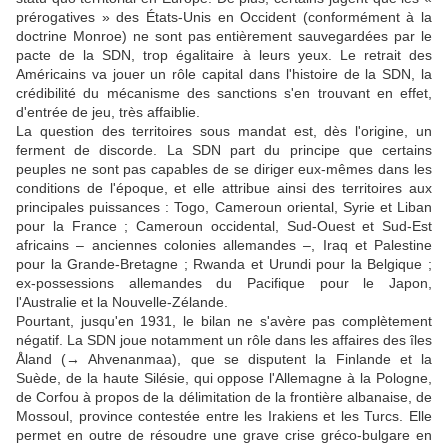
prérogatives » des États-Unis en Occident (conformément à la
doctrine Monroe) ne sont pas entièrement sauvegardées par le
pacte de la SDN, trop égalitaire à leurs yeux. Le retrait des
Américains va jouer un rôle capital dans l'histoire de la SDN, la
crédibilité du mécanisme des sanctions s'en trouvant en effet,
d'entrée de jeu, très affaiblie.
La question des territoires sous mandat est, dès l'origine, un
ferment de discorde. La SDN part du principe que certains
peuples ne sont pas capables de se diriger eux-mêmes dans les
conditions de l'époque, et elle attribue ainsi des territoires aux
principales puissances : Togo, Cameroun oriental, Syrie et Liban
pour la France ; Cameroun occidental, Sud-Ouest et Sud-Est
africains – anciennes colonies allemandes –, Iraq et Palestine
pour la Grande-Bretagne ; Rwanda et Urundi pour la Belgique ;
ex-possessions allemandes du Pacifique pour le Japon,
l'Australie et la Nouvelle-Zélande.
Pourtant, jusqu'en 1931, le bilan ne s'avère pas complètement
négatif. La SDN joue notamment un rôle dans les affaires des îles
Åland (→ Ahvenanmaa), que se disputent la Finlande et la
Suède, de la haute Silésie, qui oppose l'Allemagne à la Pologne,
de Corfou à propos de la délimitation de la frontière albanaise, de
Mossoul, province contestée entre les Irakiens et les Turcs. Elle
permet en outre de résoudre une grave crise gréco-bulgare en