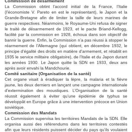
Commission de désarmement
La Commission obtint l’accord initial de la France, l’Italie
(l'économiste V. Pareto en est le représentant), le Japon et la
Grande-Bretagne afin de limiter la taille de leurs marines de
guerre respectives. Néanmoins, le Royaume-Uni refusa de signer
le traité de désarmement de 1923, et le pacte Briand-Kellogg,
facilité par la commission en 1928, échoua dans son objectif de
bannir la guerre. Enfin, la Commission n’a pas réussi à stopper le
réarmement de l’Allemagne (qui obtient, en décembre 1932, le
principe d'égalité des droits en matière d'armement, et rétablit en
1935 le service militaire obligatoire), de l’Italie et du Japon durant
les années 1930. Le Japon quitte la SDN en 1933, deux ans
après avoir envahi la Mandchourie.
Comité sanitaire (Organisation de la santé)
Cet organe visait à éradiquer la lèpre, la malaria et la fièvre
jaune, les deux derniers en lançant une campagne internationale
d’extermination des moustiques. L’Organisation de la santé
réussit également à éviter qu’une épidémie de typhus se
développât en Europe grâce à une intervention précoce en Union
soviétique.
Commission des Mandats
La Commission supervisa les territoires Mandats de la SDN. Elle
organisa aussi des référendums dans les territoires contestés
afin que leurs résidents puissent décider du pays qu’ils voulaient