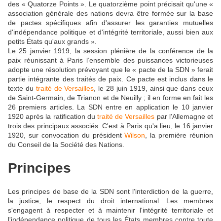
des « Quatorze Points ». Le quatorzième point précisait qu'une «
association générale des nations devra être formée sur la base
de pactes spécifiques afin d'assurer les garanties mutuelles
d'indépendance politique et d'intégrité territoriale, aussi bien aux
petits États qu'aux grands ».
Le 25 janvier 1919, la session plénière de la conférence de la
paix réunissant à Paris l’ensemble des puissances victorieuses
adopte une résolution prévoyant que le « pacte de la SDN » ferait
partie intégrante des traités de paix. Ce pacte est inclus dans le
texte du
traité de Versailles
, le 28 juin 1919, ainsi que dans ceux
de Saint-Germain, de Trianon et de Neuilly ; il en forme en fait les
26 premiers articles. La SDN entre en application le 10 janvier
1920 après la ratification du
traité de Versailles
par l'Allemagne et
trois des principaux associés. C'est à Paris qu'a lieu, le 16 janvier
1920, sur convocation du président
Wilson
, la première réunion
du Conseil de la Société des Nations.
Principes
Les principes de base de la SDN sont l'interdiction de la guerre,
la justice, le respect du droit international. Les membres
s'engagent à respecter et à maintenir l'intégrité territoriale et
l'indépendance politique de tous les États membres contre toute