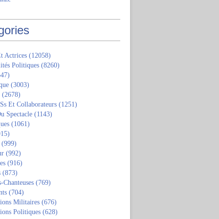
gories
t Actrices
(12058)
ités Politiques
(8260)
47)
que
(3003)
(2678)
 Ss Et Collaborateurs
(1251)
u Spectacle
(1143)
ques
(1061)
15)
(999)
ur
(992)
tes
(916)
s
(873)
s-Chanteuses
(769)
nts
(704)
ions Militaires
(676)
ions Politiques
(628)