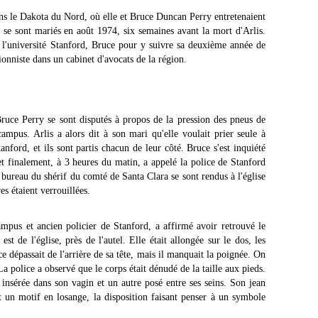
s le Dakota du Nord, où elle et Bruce Duncan Perry entretenaient
s se sont mariés en août 1974, six semaines avant la mort d'Arlis.
 l'université Stanford, Bruce pour y suivre sa deuxième année de
onniste dans un cabinet d'avocats de la région.
ruce Perry se sont disputés à propos de la pression des pneus de
ampus. Arlis a alors dit à son mari qu'elle voulait prier seule à
nford, et ils sont partis chacun de leur côté. Bruce s'est inquiété
et finalement, à 3 heures du matin, a appelé la police de Stanford
 bureau du shérif du comté de Santa Clara se sont rendus à l'église
es étaient verrouillées.
mpus et ancien policier de Stanford, a affirmé avoir retrouvé le
est de l'église, près de l'autel. Elle était allongée sur le dos, les
ce dépassait de l'arrière de sa tête, mais il manquait la poignée. On
a police a observé que le corps était dénudé de la taille aux pieds.
 insérée dans son vagin et un autre posé entre ses seins. Son jean
 un motif en losange, la disposition faisant penser à un symbole