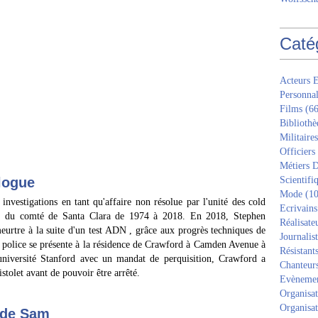
Caté
Acteurs E
Personnal
Films
(66
Bibliothè
Militaires
Officiers
Métiers D
ilogue
Scientifi
Mode
(10
investigations en tant qu'affaire non résolue par l'unité des cold
Ecrivains
if du comté de Santa Clara de 1974 à 2018. En 2018, Stephen
Réalisate
eurtre à la suite d'un test ADN , grâce aux progrès techniques de
Journalis
la police se présente à la résidence de Crawford à Camden Avenue à
Résistant
'université Stanford avec un mandat de perquisition, Crawford a
Chanteur
pistolet avant de pouvoir être arrêté.
Evèneme
Organisat
Organisat
s de Sam