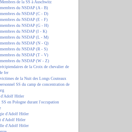
s Membres de la SS à Auschwitz
s membres du NSDAP (A - B)
s membres du NSDAP (C - D)
s membres du NSDAP (E - F)
s membres du NSDAP (G - H)
s membres du NSDAP (I - K)
s membres du NSDAP (L - M)
s membres du NSDAP (N - Q)
s membres du NSDAP (R - S)
s membres du NSDAP (T - V)
s membres du NSDAP (W - Z)
 récipiendaires de la Croix de chevalier de
de fer
 victimes de la Nuit des Longs Couteaux
personnel SS du camp de concentration de
urg
 d'Adolf Hitler
 SS en Pologne durant l'occupation
e
ie d'Adolf Hitler
 d'Adolf Hitler
lle d'Adolf Hitler
anze