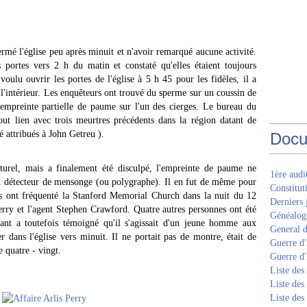
ermé l'église peu après minuit et n'avoir remarqué aucune activité.
s portes vers 2 h du matin et constaté qu'elles étaient toujours
voulu ouvrir les portes de l'église à 5 h 45 pour les fidèles, il a
 l'intérieur. Les enquêteurs ont trouvé du sperme sur un coussin de
 empreinte partielle de paume sur l'un des cierges. Le bureau du
ut lien avec trois meurtres précédents dans la région datant de
é attribués à John Getreu ).
Docu
turel, mais a finalement été disculpé, l'empreinte de paume ne
1ère aud
au détecteur de mensonge (ou polygraphe). Il en fut de même pour
Constitut
s ont fréquenté la Stanford Memorial Church dans la nuit du 12
Derniers 
rry et l'agent Stephen Crawford. Quatre autres personnes ont été
Généalogi
sant a toutefois témoigné qu'il s'agissait d'un jeune homme aux
General d
r dans l'église vers minuit. Il ne portait pas de montre, était de
Guerre d'
e quatre - vingt.
Guerre d
Liste des
Liste des
Liste des