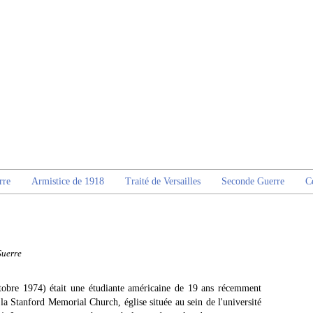
rre
Armistice de 1918
Traité de Versailles
Seconde Guerre
C
Guerre
tobre 1974) était une étudiante américaine de 19 ans récemment
e la Stanford Memorial Church, église située au sein de l'université