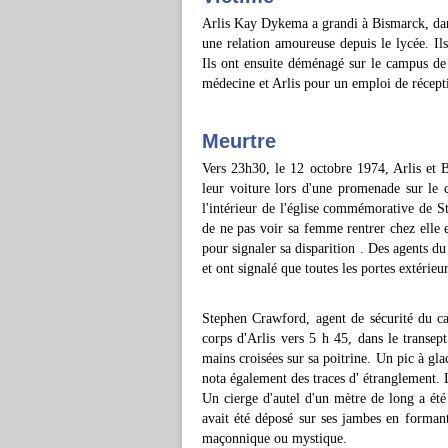
Arlis Kay Dykema a grandi à Bismarck, dan
une relation amoureuse depuis le lycée. Il
Ils ont ensuite déménagé sur le campus de
médecine et Arlis pour un emploi de récepti
Meurtre
Vers 23h30, le 12 octobre 1974, Arlis et B
leur voiture lors d'une promenade sur le c
l'intérieur de l'église commémorative de Sta
de ne pas voir sa femme rentrer chez elle 
pour signaler sa disparition . Des agents du
et ont signalé que toutes les portes extérieur
Stephen Crawford, agent de sécurité du ca
corps d'Arlis vers 5 h 45, dans le transept 
mains croisées sur sa poitrine. Un pic à gla
nota également des traces d' étranglement. L
Un cierge d'autel d'un mètre de long a été
avait été déposé sur ses jambes en formant
maçonnique ou mystique.