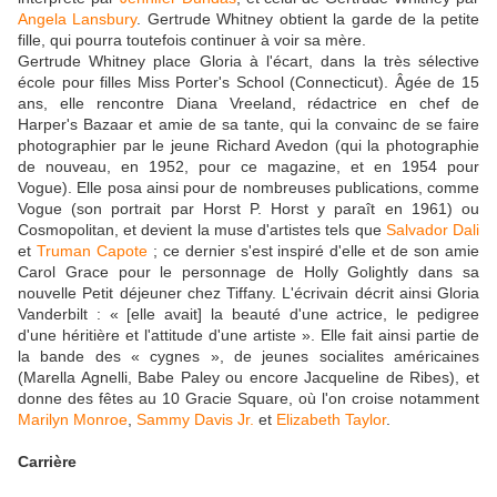
Angela Lansbury
. Gertrude Whitney obtient la garde de la petite
fille, qui pourra toutefois continuer à voir sa mère.
Gertrude Whitney place Gloria à l'écart, dans la très sélective
école pour filles Miss Porter's School (Connecticut). Âgée de 15
ans, elle rencontre Diana Vreeland, rédactrice en chef de
Harper's Bazaar et amie de sa tante, qui la convainc de se faire
photographier par le jeune Richard Avedon (qui la photographie
de nouveau, en 1952, pour ce magazine, et en 1954 pour
Vogue). Elle posa ainsi pour de nombreuses publications, comme
Vogue (son portrait par Horst P. Horst y paraît en 1961) ou
Cosmopolitan, et devient la muse d'artistes tels que
Salvador Dali
et
Truman Capote
; ce dernier s'est inspiré d'elle et de son amie
Carol Grace pour le personnage de Holly Golightly dans sa
nouvelle Petit déjeuner chez Tiffany. L'écrivain décrit ainsi Gloria
Vanderbilt : « [elle avait] la beauté d'une actrice, le pedigree
d'une héritière et l'attitude d'une artiste ». Elle fait ainsi partie de
la bande des « cygnes », de jeunes socialites américaines
(Marella Agnelli, Babe Paley ou encore Jacqueline de Ribes), et
donne des fêtes au 10 Gracie Square, où l'on croise notamment
Marilyn Monroe
,
Sammy Davis Jr.
et
Elizabeth Taylor
.
Carrière