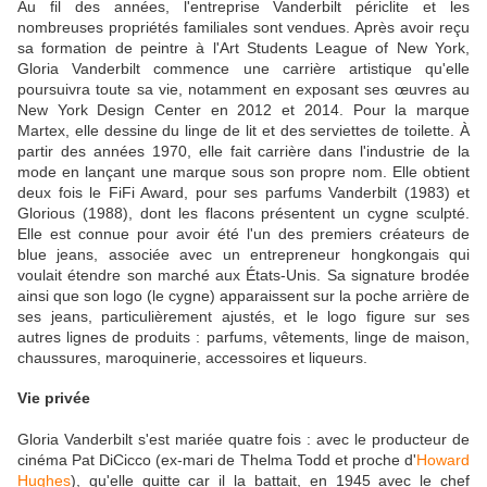
Au fil des années, l'entreprise Vanderbilt périclite et les
nombreuses propriétés familiales sont vendues. Après avoir reçu
sa formation de peintre à l'Art Students League of New York,
Gloria Vanderbilt commence une carrière artistique qu'elle
poursuivra toute sa vie, notamment en exposant ses œuvres au
New York Design Center en 2012 et 2014. Pour la marque
Martex, elle dessine du linge de lit et des serviettes de toilette. À
partir des années 1970, elle fait carrière dans l'industrie de la
mode en lançant une marque sous son propre nom. Elle obtient
deux fois le FiFi Award, pour ses parfums Vanderbilt (1983) et
Glorious (1988), dont les flacons présentent un cygne sculpté.
Elle est connue pour avoir été l'un des premiers créateurs de
blue jeans, associée avec un entrepreneur hongkongais qui
voulait étendre son marché aux États-Unis. Sa signature brodée
ainsi que son logo (le cygne) apparaissent sur la poche arrière de
ses jeans, particulièrement ajustés, et le logo figure sur ses
autres lignes de produits : parfums, vêtements, linge de maison,
chaussures, maroquinerie, accessoires et liqueurs.
Vie privée
Gloria Vanderbilt s'est mariée quatre fois : avec le producteur de
cinéma Pat DiCicco (ex-mari de Thelma Todd et proche d'
Howard
Hughes
), qu'elle quitte car il la battait, en 1945 avec le chef