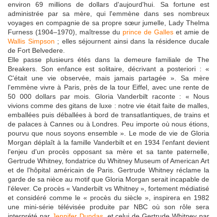
environ 69 millions de dollars d'aujourd'hui. Sa fortune est
administrée par sa mère, qui l'emmène dans ses nombreux
voyages en compagnie de sa propre sœur jumelle, Lady Thelma
Furness (1904–1970), maîtresse du
prince de Galles
et amie de
Wallis Simpson
; elles séjournent ainsi dans la résidence ducale
de Fort Belvedere.
Elle passe plusieurs étés dans la demeure familiale de The
Breakers. Son enfance est solitaire, décrivant a posteriori : «
C'était une vie observée, mais jamais partagée ». Sa mère
l'emmène vivre à Paris, près de la tour Eiffel, avec une rente de
50 000 dollars par mois. Gloria Vanderbilt raconte : « Nous
vivions comme des gitans de luxe : notre vie était faite de malles,
emballées puis déballées à bord de transatlantiques, de trains et
de palaces à Cannes ou à Londres. Peu importe où nous étions,
pourvu que nous soyons ensemble ». Le mode de vie de Gloria
Morgan déplaît à la famille Vanderbilt et en 1934 l'enfant devient
l'enjeu d'un procès opposant sa mère et sa tante paternelle,
Gertrude Whitney, fondatrice du Whitney Museum of American Art
et de l'hôpital américain de Paris. Gertrude Whitney réclame la
garde de sa nièce au motif que Gloria Morgan serait incapable de
l'élever. Ce procès « Vanderbilt vs Whitney », fortement médiatisé
et considéré comme le « procès du siècle », inspirera en 1982
une mini-série télévisée produite par NBC où son rôle sera
interprété par
Jennifer Dundas
, et celui de Gertrude Whitney par