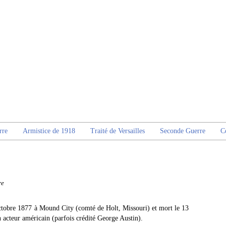
rre
Armistice de 1918
Traité de Versailles
Seconde Guerre
C
re
ctobre 1877 à Mound City (comté de Holt, Missouri) et mort le 13
n acteur américain (parfois crédité George Austin).