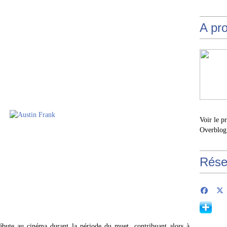
A pr
Voir le p
Overblog
Rése
ébute au cinéma durant la période du muet, contribuant alors à