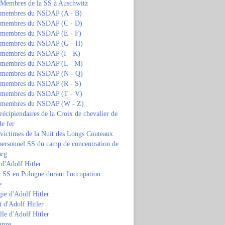
s Membres de la SS à Auschwitz
s membres du NSDAP (A - B)
s membres du NSDAP (C - D)
s membres du NSDAP (E - F)
s membres du NSDAP (G - H)
s membres du NSDAP (I - K)
s membres du NSDAP (L - M)
s membres du NSDAP (N - Q)
s membres du NSDAP (R - S)
s membres du NSDAP (T - V)
s membres du NSDAP (W - Z)
 récipiendaires de la Croix de chevalier de
de fer
 victimes de la Nuit des Longs Couteaux
personnel SS du camp de concentration de
urg
 d'Adolf Hitler
 SS en Pologne durant l'occupation
e
ie d'Adolf Hitler
 d'Adolf Hitler
lle d'Adolf Hitler
anze