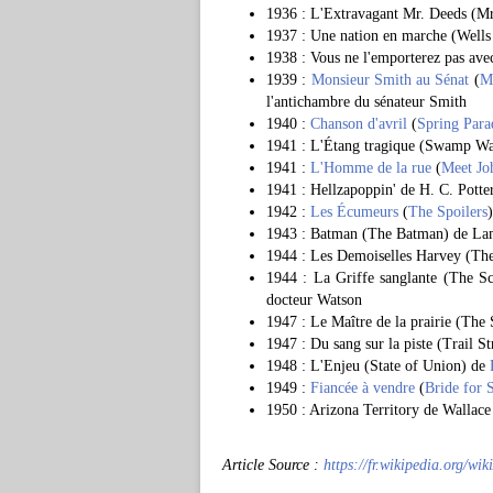
1936 : L'Extravagant Mr. Deeds (M
1937 : Une nation en marche (Well
1938 : Vous ne l'emporterez pas av
1939 :
Monsieur Smith au Sénat
(
M
l'antichambre du sénateur Smith
1940 :
Chanson d'avril
(
Spring Para
1941 : L'Étang tragique (Swamp Wa
1941 :
L'Homme de la rue
(
Meet Jo
1941 : Hellzapoppin' de H. C. Potte
1942 :
Les Écumeurs
(
The Spoilers
1943 : Batman (The Batman) de Lamb
1944 : Les Demoiselles Harvey (Th
1944 : La Griffe sanglante (The Sc
docteur Watson
1947 : Le Maître de la prairie (The 
1947 : Du sang sur la piste (Trail S
1948 : L'Enjeu (State of Union) de
1949 :
Fiancée à vendre
(
Bride for 
1950 : Arizona Territory de Wallace
Article Source :
https://fr.wikipedia.org/wi