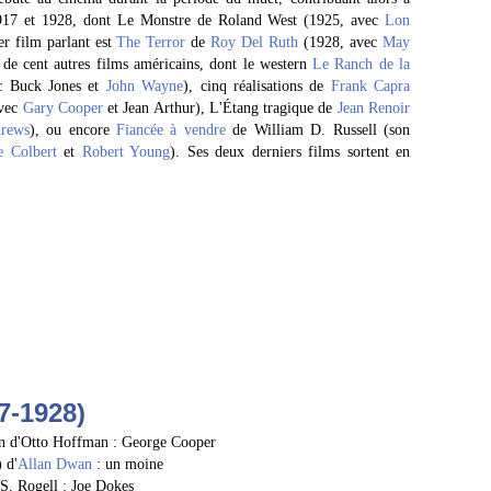
e 1917 et 1928, dont Le Monstre de Roland West (1925, avec
Lon
r film parlant est
The Terror
de
Roy Del Ruth
(1928, avec
May
 de cent autres films américains, dont le western
Le Ranch de la
c Buck Jones et
John Wayne
), cinq réalisations de
Frank Capra
avec
Gary Cooper
et Jean Arthur), L'Étang tragique de
Jean Renoir
rews
), ou encore
Fiancée à vendre
de William D. Russell (son
e Colbert
et
Robert Young
). Ses deux derniers films sortent en
7-1928)
in d'Otto Hoffman : George Cooper
 d'
Allan Dwan
: un moine
S. Rogell : Joe Dokes