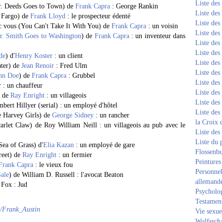
Liste de
r. Deeds Goes to Town) de
Frank Capra
: George Rankin
Liste de
s Fargo) de
Frank Lloyd
: le prospecteur édenté
Liste de
ec vous (You Can't Take It With You) de
Frank Capra
: un voisin
Liste de
r. Smith Goes to Washington
) de
Frank Capra
: un inventeur dans
Liste de
Liste de
de
) d'
Henry Koster
: un client
Liste de
ter) de
Jean Renoir
: Fred Ulm
Liste de
hn Doe
) de
Frank Capra
: Grubbel
Liste de
r : un chauffeur
Liste de
) de
Ray Enright
: un villageois
Liste de
ert Hillyer (serial) : un employé d'hôtel
Liste des
e Harvey Girls) de
George Sidney
: un rancher
la Croix 
arlet Claw) de Roy William Neill : un villageois au pub avec le
Liste des
Liste du 
Sea of Grass) d'
Elia Kazan
: un employé de gare
Flossenb
treet) de
Ray Enright
: un fermier
Peintures
Frank Capra
: le vieux fou
Personnel
Sale
) de William D. Russell : l'avocat Beaton
allemand
 Fox : Jud
Psycholog
Testament
ki/Frank_Austin
Vie sexue
Wolfssch