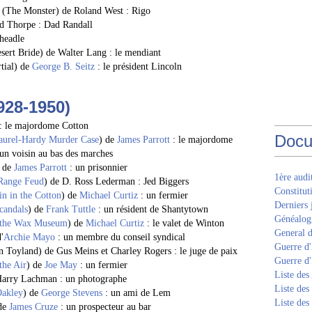
 (The Monster) de Roland West : Rigo
d Thorpe : Dad Randall
headle
sert Bride) de Walter Lang : le mendiant
tial) de
George B. Seitz
: le président Lincoln
928-1950)
: le majordome Cotton
Docu
aurel-Hardy Murder Case
) de
James Parrott
: le majordome
un voisin au bas des marches
) de
James Parrott
: un prisonnier
1ère aud
Range Feud
) de D. Ross Lederman : Jed Biggers
Constitut
n in the Cotton
) de
Michael Curtiz
: un fermier
Derniers 
candals
) de
Frank Tuttle
: un résident de Shantytown
Généalogi
 the Wax Museum
) de
Michael Curtiz
: le valet de Winton
General d
'
Archie Mayo
: un membre du conseil syndical
Guerre d'
n Toyland) de Gus Meins et Charley Rogers : le juge de paix
Guerre d
the Air
) de
Joe May
: un fermier
Liste des
Harry Lachman : un photographe
Liste des
Oakley
) de
George Stevens
: un ami de Lem
Liste des
 de
James Cruze
: un prospecteur au bar