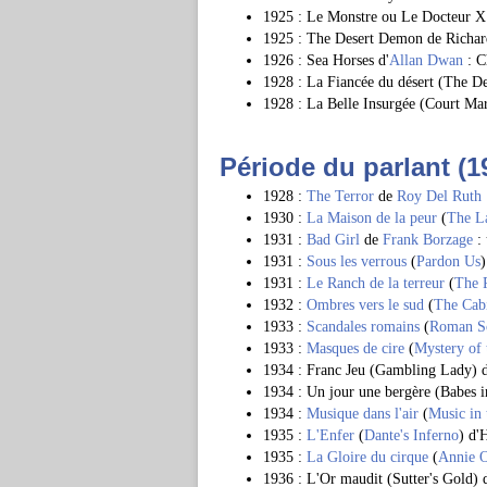
1925 : Le Monstre ou Le Docteur X
1925 : The Desert Demon de Richar
1926 : Sea Horses d'
Allan Dwan
: C
1928 : La Fiancée du désert (The De
1928 : La Belle Insurgée (Court Mar
Période du parlant (1
1928 :
The Terror
de
Roy Del Ruth
1930 :
La Maison de la peur
(
The L
1931 :
Bad Girl
de
Frank Borzage
: 
1931 :
Sous les verrous
(
Pardon Us
1931 :
Le Ranch de la terreur
(
The 
1932 :
Ombres vers le sud
(
The Cabi
1933 :
Scandales romains
(
Roman S
1933 :
Masques de cire
(
Mystery of
1934 : Franc Jeu (Gambling Lady) d
1934 : Un jour une bergère (Babes i
1934 :
Musique dans l'air
(
Music in 
1935 :
L'Enfer
(
Dante's Inferno
) d'
1935 :
La Gloire du cirque
(
Annie 
1936 : L'Or maudit (Sutter's Gold)