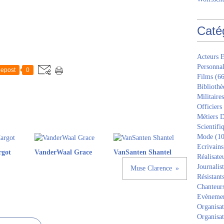
Caté
Acteurs E
Personnal
epost
0
Films
(66
Bibliothè
Militaires
Officiers
Métiers D
Scientifi
Mode
(10
Ecrivains
rgot
VanderWaal Grace
VanSanten Shantel
Réalisate
Journalis
Muse Clarence
Résistant
Chanteur
Evèneme
Organisat
Organisat