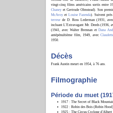
vingt-cinq films américains sortis entr
Chaney
et Gertrude Olmstead). Son premie
McAvoy
et
Louise Fazenda
). Suivent près
terreur
de D. Ross Lederman (1931, ave
incluant L'Extravagant Mr. Deeds (1936, 
(1941, avec Walter Brennan et
Dana And
antépénultième film, 1949, avec
Claudett
1950.
Décès
Frank Austin meurt en 1954, à 76 ans.
Filmographie
Période du muet (191
1917 : The Secret of Black Mounta
1922 : Robin des Bois (Robin Hood)
1925 : The Circus Cyclone d'Albert 