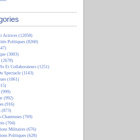
gories
t Actrices
(12058)
ités Politiques
(8260)
47)
que
(3003)
(2678)
 Ss Et Collaborateurs
(1251)
u Spectacle
(1143)
ques
(1061)
15)
(999)
ur
(992)
tes
(916)
s
(873)
s-Chanteuses
(769)
nts
(704)
ions Militaires
(676)
ions Politiques
(628)