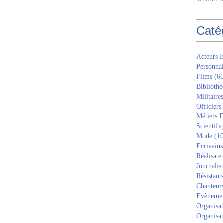
Caté
Acteurs E
Personnal
Films
(66
Bibliothè
Militaires
Officiers
Métiers D
Scientifi
Mode
(10
Ecrivains
Réalisate
Journalis
Résistant
Chanteur
Evèneme
Organisat
Organisat