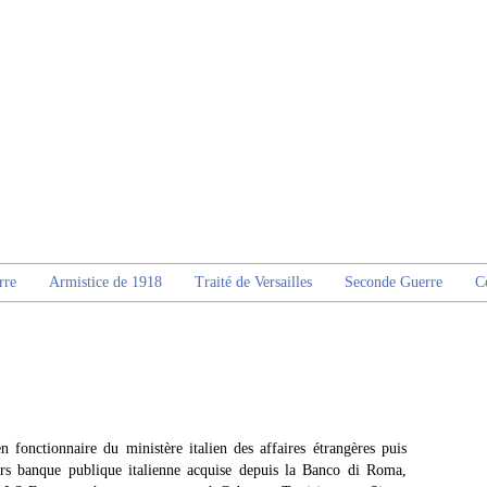
rre
Armistice de 1918
Traité de Versailles
Seconde Guerre
C
n fonctionnaire du ministère italien des affaires étrangères puis
rs banque publique italienne acquise depuis la Banco di Roma,