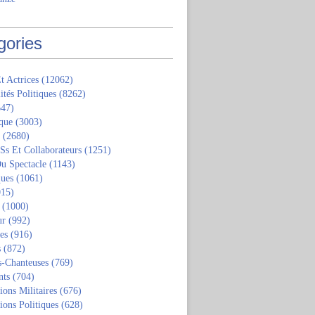
gories
t Actrices
(12062)
ités Politiques
(8262)
47)
que
(3003)
(2680)
 Ss Et Collaborateurs
(1251)
u Spectacle
(1143)
ques
(1061)
15)
(1000)
ur
(992)
tes
(916)
s
(872)
s-Chanteuses
(769)
nts
(704)
ions Militaires
(676)
ions Politiques
(628)