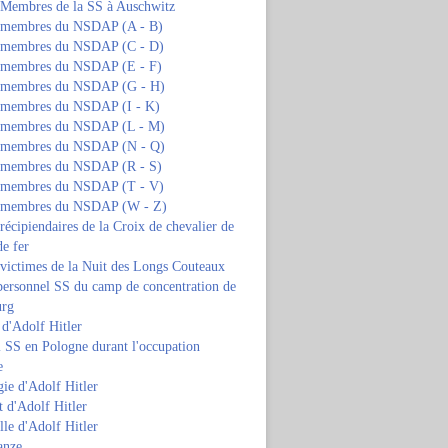
s Membres de la SS à Auschwitz
s membres du NSDAP (A - B)
s membres du NSDAP (C - D)
s membres du NSDAP (E - F)
s membres du NSDAP (G - H)
s membres du NSDAP (I - K)
s membres du NSDAP (L - M)
s membres du NSDAP (N - Q)
s membres du NSDAP (R - S)
s membres du NSDAP (T - V)
s membres du NSDAP (W - Z)
 récipiendaires de la Croix de chevalier de
de fer
 victimes de la Nuit des Longs Couteaux
personnel SS du camp de concentration de
urg
 d'Adolf Hitler
 SS en Pologne durant l'occupation
e
ie d'Adolf Hitler
 d'Adolf Hitler
lle d'Adolf Hitler
anze