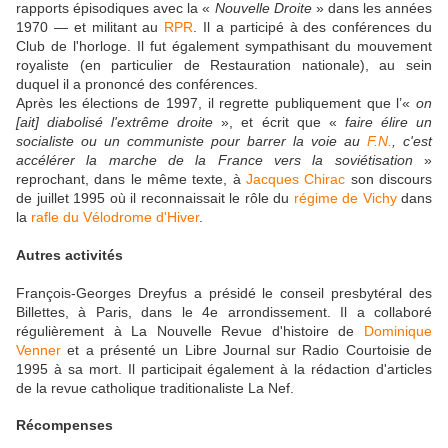
rapports épisodiques avec la «
Nouvelle Droite
» dans les années
1970 — et militant au
RPR
. Il a participé à des conférences du
Club de l'horloge. Il fut également sympathisant du mouvement
royaliste (en particulier de Restauration nationale), au sein
duquel il a prononcé des conférences.
Après les élections de 1997, il regrette publiquement que l’«
on
[ait] diabolisé l'extrême droite
», et écrit que «
faire élire un
socialiste ou un communiste pour barrer la voie au
F.N.
, c'est
accélérer la marche de la France vers la soviétisation
»
reprochant, dans le même texte, à
Jacques Chirac
son discours
de juillet 1995 où il reconnaissait le rôle du
régime de Vichy
dans
la
rafle du Vélodrome d'Hiver
.
Autres activités
François-Georges Dreyfus a présidé le conseil presbytéral des
Billettes, à Paris, dans le 4e arrondissement. Il a collaboré
régulièrement à La Nouvelle Revue d'histoire de
Dominique
Venner
et a présenté un Libre Journal sur Radio Courtoisie de
1995 à sa mort. Il participait également à la rédaction d'articles
de la revue catholique traditionaliste La Nef.
Récompenses