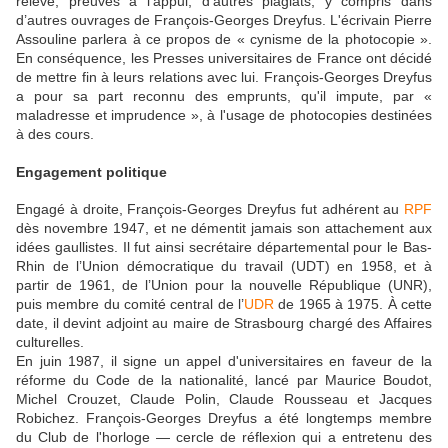
relevé, preuves à l'appui, d'autres plagiats, y compris dans
d’autres ouvrages de François-Georges Dreyfus. L'écrivain Pierre
Assouline parlera à ce propos de « cynisme de la photocopie ».
En conséquence, les Presses universitaires de France ont décidé
de mettre fin à leurs relations avec lui. François-Georges Dreyfus
a pour sa part reconnu des emprunts, qu'il impute, par «
maladresse et imprudence », à l'usage de photocopies destinées
à des cours.
Engagement politique
Engagé à droite, François-Georges Dreyfus fut adhérent au
RPF
dès novembre 1947, et ne démentit jamais son attachement aux
idées gaullistes. Il fut ainsi secrétaire départemental pour le Bas-
Rhin de l’Union démocratique du travail (UDT) en 1958, et à
partir de 1961, de l’Union pour la nouvelle République (UNR),
puis membre du comité central de l’
UDR
de 1965 à 1975. À cette
date, il devint adjoint au maire de Strasbourg chargé des Affaires
culturelles.
En juin 1987, il signe un appel d'universitaires en faveur de la
réforme du Code de la nationalité, lancé par Maurice Boudot,
Michel Crouzet, Claude Polin, Claude Rousseau et Jacques
Robichez. François-Georges Dreyfus a été longtemps membre
du Club de l'horloge — cercle de réflexion qui a entretenu des