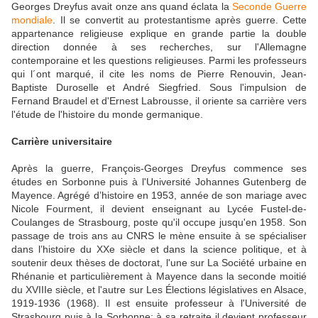
Georges Dreyfus avait onze ans quand éclata la
Seconde Guerre
mondiale
. Il se convertit au protestantisme après guerre. Cette
appartenance religieuse explique en grande partie la double
direction donnée à ses recherches, sur l'Allemagne
contemporaine et les questions religieuses. Parmi les professeurs
qui l´ont marqué, il cite les noms de Pierre Renouvin, Jean-
Baptiste Duroselle et André Siegfried. Sous l'impulsion de
Fernand Braudel et d'Ernest Labrousse, il oriente sa carrière vers
l'étude de l'histoire du monde germanique.
Carrière universitaire
Après la guerre, François-Georges Dreyfus commence ses
études en Sorbonne puis à l'Université Johannes Gutenberg de
Mayence. Agrégé d’histoire en 1953, année de son mariage avec
Nicole Fourment, il devient enseignant au Lycée Fustel-de-
Coulanges de Strasbourg, poste qu'il occupe jusqu'en 1958. Son
passage de trois ans au CNRS le mène ensuite à se spécialiser
dans l’histoire du XXe siècle et dans la science politique, et à
soutenir deux thèses de doctorat, l'une sur La Société urbaine en
Rhénanie et particulièrement à Mayence dans la seconde moitié
du XVIIIe siècle, et l'autre sur Les Élections législatives en Alsace,
1919-1936 (1968). Il est ensuite professeur à l'Université de
Strasbourg puis à la Sorbonne; à sa retraite il devient professeur