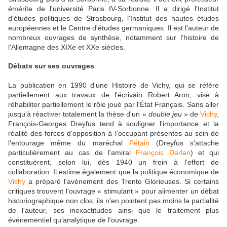
émérite de l'université Paris IV-Sorbonne. Il a dirigé l'Institut
d'études politiques de Strasbourg, l'Institut des hautes études
européennes et le Centre d'études germaniques. Il est l'auteur de
nombreux ouvrages de synthèse, notamment sur l'histoire de
l'Allemagne des XIXe et XXe siècles.
Débats sur ses ouvrages
La publication en 1990 d'une Histoire de Vichy, qui se réfère
partiellement aux travaux de l'écrivain Robert Aron, vise à
réhabiliter partiellement le rôle joué par l'État Français. Sans aller
jusqu'à réactiver totalement la thèse d'un «
double jeu
» de
Vichy
,
François-Georges Dreyfus tend à souligner l'importance et la
réalité des forces d'opposition à l'occupant présentes au sein de
l'entourage même du maréchal
Pétain
(Dreyfus s'attache
particulièrement au cas de l'amiral
François Darlan
) et qui
constituèrent, selon lui, dès 1940 un frein à l'effort de
collaboration. Il estime également que la politique économique de
Vichy
a préparé l'avènement des Trente Glorieuses. Si certains
critiques trouvent l'ouvrage « stimulant » pour alimenter un débat
historiographique non clos, ils n'en pointent pas moins la partialité
de l'auteur, ses inexactitudes ainsi que le traitement plus
événementiel qu’analytique de l'ouvrage.