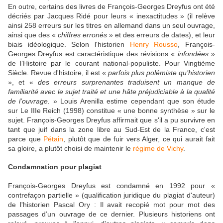
En outre, certains des livres de François-Georges Dreyfus ont été
décriés par Jacques Ridé pour leurs « inexactitudes » (il relève
ainsi 258 erreurs sur les titres en allemand dans un seul ouvrage,
ainsi que des «
chiffres erronés
» et des erreurs de dates), et leur
biais idéologique. Selon l'historien
Henry Rousso
, François-
Georges Dreyfus est caractéristique des révisions «
infondées
»
de l’Histoire par le courant national-populiste. Pour Vingtième
Siècle. Revue d'histoire, il est «
parfois plus polémiste qu’historien
», et «
des erreurs surprenantes traduisent un manque de
familiarité avec le sujet traité et une hâte préjudiciable à la qualité
de l’ouvrage.
» Louis Arenilla estime cependant que son étude
sur Le IIIe Reich (1998) constitue « une bonne synthèse » sur le
sujet. François-Georges Dreyfus affirmait que s'il a pu survivre en
tant que juif dans la zone libre au Sud-Est de la France, c'est
parce que
Pétain
, plutôt que de fuir vers Alger, ce qui aurait fait
sa gloire, a plutôt choisi de maintenir le
régime de Vichy
.
Condamnation pour plagiat
François-Georges Dreyfus est condamné en 1992 pour «
contrefaçon partielle » (qualification juridique du plagiat d'auteur)
de l'historien Pascal Ory : Il avait recopié mot pour mot des
passages d’un ouvrage de ce dernier. Plusieurs historiens ont