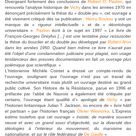
Divergeant fortement des conclusions de
Robert O. Paxton
, qui
renouvela l'analyse historique de
Vichy
dans les années 1970 en
dénonçant précisément la thèse du « double-jeu », cet ouvrage a
été vivement critiqué dès sa publication :
Henry Rousso
y voit un
manque de «
rigueur intellectuelle
» et de « déontologie
universitaire ».
Paxton
écrit à ce sujet en 1997 «
Le livre de
François-Georges Dreyfus […] est une tentative pour ressusciter
la thèse du bouclier et du double jeu développé par
Robert Aron
dans les années 1950. Quand bien même ce livre n'aurait pas
été l'objet d'une condamnation judiciaire pour plagiat, son usage
tendancieux des preuves documentaires en fait un ouvrage plus
polémique que scientifique.
»
L'historienne Michèle Cointet a dressé un compte-rendu de
l'ouvrage, soulignant que l'ouvrage n'est pas un travail de
recherche universitaire mais plutôt un ouvrage destiné au grand
public cultivé. Son Histoire de la Résistance, parue en 1996 et
préfacée par l'abbé de Naurois a également été critiquée par
certains, l’ouvrage étant qualifié d’«
apologie de
Vichy
» par
l'historien britannique Julian T. Jackson, ou encore de «
livre hâtif
et partisan
» par l'historien français
Olivier Wieviorka
. L'Express
estime toutefois que cet ouvrage «
insiste, de manière souvent
neuve et avec un grand souci d'objectivité, sur la diversité des
idéologies à l'intérieur du mouvement, du marxisme au
nationalisme, et sur le rôle fédérateur de
De Gaulle
».