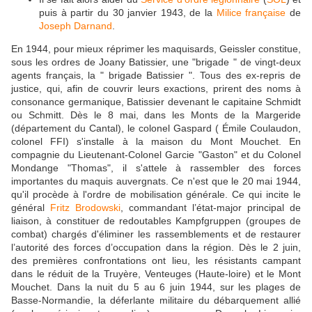
puis à partir du 30 janvier 1943, de la
Milice française
de
Joseph Darnand
.
En 1944, pour mieux réprimer les maquisards, Geissler constitue,
sous les ordres de Joany Batissier, une "brigade " de vingt-deux
agents français, la " brigade Batissier ". Tous des ex-repris de
justice, qui, afin de couvrir leurs exactions, prirent des noms à
consonance germanique, Batissier devenant le capitaine Schmidt
ou Schmitt. Dès le 8 mai, dans les Monts de la Margeride
(département du Cantal), le colonel Gaspard ( Émile Coulaudon,
colonel FFI) s'installe à la maison du Mont Mouchet. En
compagnie du Lieutenant-Colonel Garcie "Gaston" et du Colonel
Mondange "Thomas", il s'attele à rassembler des forces
importantes du maquis auvergnats. Ce n'est que le 20 mai 1944,
qu'il procède à l'ordre de mobilisation générale. Ce qui incite le
général
Fritz Brodowski
, commandant l’état-major principal de
liaison, à constituer de redoutables Kampfgruppen (groupes de
combat) chargés d'éliminer les rassemblements et de restaurer
l’autorité des forces d’occupation dans la région. Dès le 2 juin,
des premières confrontations ont lieu, les résistants campant
dans le réduit de la Truyère, Venteuges (Haute-loire) et le Mont
Mouchet. Dans la nuit du 5 au 6 juin 1944, sur les plages de
Basse-Normandie, la déferlante militaire du débarquement allié