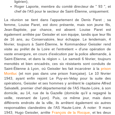
ligérien),
Roger Laporte, membre du comité directeur de " 93 ", et
chef de l'AS pour le secteur de Saint-Étienne, uniquement.
La réunion se tient dans l'appartement de Denis Paret ; sa
femme, Louise Paret, est donc présente, mais son jeune fils,
Jean-Baptiste, par chance, est absent. Louise Paret est
également arrêtée par Geissler et son équipe, tandis que leur fils
de 16 ans, au Conservatoire, leur échappe. Le lendemain, 4
février, toujours à Saint-Étienne, le Kommandeur Geissler rend
visite au préfet de la Loire et l'entretient « d'une opération de
vaste envergure, en cours d'exécution par la police allemande, à
Saint-Etienne, et dans la région ». Le samedi 6 février, toujours
menottés et bien encadrés, ces six résistants sont conduits de
Saint-Étienne à Lyon, où Geissler les fait incarcérer à la
prison
Montluc
(et non pas dans une prison française). Le 10 février
1943, ayant enfin rejoint Le Puy-en-Velay pour la suite des
opérations, Geissler et ses hommes y arrêtent le capitaine Alfred
Salvatelli, premier chef départemental de l'AS Haute-Loire, à son
domicile, au 14, rue de la Gazelle (domicile qu'il a regagné la
veille, revenant de Lyon). Puis, ce même jour, mais dans
différents endroits de la ville, ils arrêtent également six autres
responsables clandestins de l'AS Haute-Loire. À noter: 9 mars
1943, Hugo Geissler, arrête
François de la Rocque
, et les deux