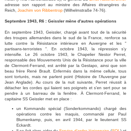
adresse son rapport au ministre des Affaires étrangères du
Reich,
Joachim von Ribbentrop
(Wilhelmstraße 74-76).
Septembre 1943, R6 : Geissler mène d'autres opérations
En septembre 1943, Geissler, chargé avant tout de la sécurité
des troupes allemandes dans le sud de la France, renforce sa
lutte contre la Résistance intérieure en Auvergne et les "
partisans-terroristes ". En octobre 1943, la répression s’y
intensifie. Le 26 octobre 1943, le Chapelier Nestor Perret,
responsable des Mouvements Unis de la Résistance pour la ville
de Clermont-Ferrand, est arrêté par la Gestapo, ainsi que son
beau frère René Brault. Enfermés dans la même cellule, tous
sont torturés, mais ne parlent point (Histoire de l'Auvergne par
Jean Anglade). Au cours de la nuit suivante, Perret réussit à
détacher les cordes qui liaient ses poignets et s'en sert pour se
pendre à un barreau de la fenêtre. À Clermont-Ferrand, le
capitaine SS Geissler met en place :
un Kommando spécial (Sonderkommando) chargé des
opérations contre les maquis, commandé par Paul
Blumenkamp, puis, en avril 1944, par le lieutenant SS
Eckardt.
Il se fait alors aider du
Service d’ordre légionnaire
(
SOL
) et