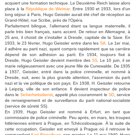
acquiert une formation technique. Le Deuxième Reich laisse alors
place à la
République de Weimar
. Entre 1930 et 1933, lors d'un
long séjour à Paris, Hugo Geissler aurait été chef de réception au
Grand-Hôtel, rue Scribe, près de l'Opéra.
Parfaitement bilingue, l'allemand étant sa langue maternelle, il
parle très bien français, sans accent. De retour en Allemagne, à
25 ans, il choisit de s'installer à Dresde, capitale de la Saxe. En
1933, le 23 février, Hugo Geissler entre dans les
SA
. Le 1er mai,
il adhère au parti nazi, ayant compris rapidement que sa carrière
dépend de son adhésion au parti. En 1934, toujours fixé à
Dresde, Hugo Geissler devient membre des
SS
. Le 10 juin, il se
marie religieusement avec une jeune fille de Cunewalde. De 1935
à 1937, Geissler, entré dans la police criminelle, et nommé à
Dresde, suit, avec la plus grande attention, l'ascension du parti
nazi et la vie politique de son pays.
En 1938, H. Geissler retourne
à Leipzig, ville de son enfance. Il devient inspecteur de police
dans le
Sicherheitsdienst
, appelé plus couramment le
SD
, service
de renseignement et de surveillance du parti national-socialiste
(service de sûreté SS).
En 1939, Hugo Geissler est nommé à Erfurt, en tant que
commissaire de police criminelle. Peu après, en mars, les troupes
hitlériennes entrent à Prague, en Tchécoslovaquie. À la suite de
cette occupation, Geissler est envoyé à Prague où il retrouve le
commandant
Karl Bömelburg
, son mentor. Le 11 mai 1940, Hugo