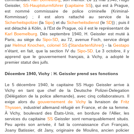
Geissler,
SS-Hauptsturmführer
(
capitaine SS
), qui est à Prague,
est nommé commissaire de police criminelle (Kriminal-
Kommissar) ; il est alors rattaché au service de la
Sicherheitspolizei
(la
Sipo
) et du
Sicherheitsdienst
(le
SD
)) ; puis il
est détaché à Kölin, à l'Est de Prague, où il est le représentant de
Karl Boemelburg
. Dès septembre 1940, H. Geissler est muté à
Paris, au siège du
Sipo
-
SD
, au 72, avenue Foch, service dirigé
par
Helmut Knochen
,
colonel SS
(
Standartenführer
) - la
Gestapo
n'étant, en fait, que la section IV du
Sipo
-
SD
. Le 3 octobre, il y
apprend que le gouvernement français, à Vichy, a adopté le
premier statut des juifs.
Décembre 1940, Vichy : H. Geissler prend ses fonctions
Le 5 décembre 1940, le capitaine SS Hugo Geissler arrive à
Vichy en tant que chef de la Deutsche Polizei-Delegation
(Délégation de la police allemande), avec cinq collaborateurs. Il
exige alors du
gouvernement de Vichy
la livraison de
Fritz
Thyssen
, industriel allemand réfugié en France, et de sa femme.
À Vichy, boulevard des États-Unis, en bordure de l'Allier, les
services du capitaine
SS
Geissler sont remarquablement situés.
Peu après son arrivée, il fait la connaissance d'un Français,
Joany Batissier, dit Jany, originaire de Moulins, ancien policier