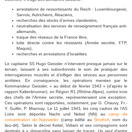
arrestations de ressortissants du Reich : Luxembourgeois,
Sarrois, Autrichiens, Alsaciens,
recherches des stocks d’armes clandestins,
neutralisation des services de renseignement français anti-
allemands,
traque des réseaux de la France libre,
lutte directe contre les résistants (Armée secrète, FTP,
Maquis),
recherches et arrestations d'Israélites.
Le capitaine SS Hugo Geissler n’intervient presque jamais sur le
terrain, laissant à ses subordonnés le soin de pratiquer des
interrogatoires musclés et d’infliger des sévices aux personnes
arrêtées. En conséquence, les opérations menées par le
Kommandeur Geissler, « au début de février 1943 » (d'après le
rapport Kaltenbrunner), en Région R1 (Rhône-Alpes), contre trois
des chefs de l'Armée secrète, représenteraient une exception.
Ces opérations sont rapportées, notamment, par G. Chauvy, Fr.-
Y. Guillin, P. Miannay. Le 11 juillet 1943, les cinq cadres de l'AS
Loire sont déportés Nacht und Nebel (NN) au
camp de
concentration de Natzweiler
(camp édifié au
Struthof
, nom du
lieu-dit). Selon le décret Keitel, Vidiani et ses compagnons sont
destinés à y disparaître sans laisser de traces. Un seul d'entre