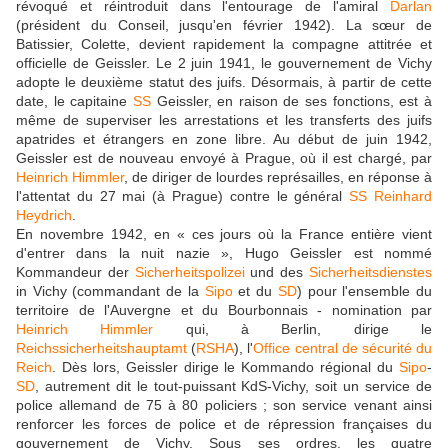
révoqué et réintroduit dans l'entourage de l'amiral
Darlan
(président du Conseil, jusqu'en février 1942). La sœur de
Batissier, Colette, devient rapidement la compagne attitrée et
officielle de Geissler. Le 2 juin 1941, le gouvernement de Vichy
adopte le deuxième statut des juifs. Désormais, à partir de cette
date, le capitaine
SS
Geissler, en raison de ses fonctions, est à
même de superviser les arrestations et les transferts des juifs
apatrides et étrangers en zone libre. Au début de juin 1942,
Geissler est de nouveau envoyé à Prague, où il est chargé, par
Heinrich Himmler
, de diriger de lourdes représailles, en réponse à
l'attentat du 27 mai (à Prague) contre le général
SS
Reinhard
Heydrich
.
En novembre 1942, en « ces jours où la France entière vient
d'entrer dans la nuit nazie », Hugo Geissler est nommé
Kommandeur der
Sicherheitspolizei
und des
Sicherheitsdienstes
in Vichy (commandant de la
Sipo
et du
SD
) pour l'ensemble du
territoire de l'Auvergne et du Bourbonnais - nomination par
Heinrich Himmler
qui, à Berlin, dirige le
Reichssicherheitshauptamt
(
RSHA
), l'
Office central de sécurité du
Reich
. Dès lors, Geissler dirige le Kommando régional du
Sipo
-
SD
, autrement dit le tout-puissant KdS-Vichy, soit un service de
police allemand de 75 à 80 policiers ; son service venant ainsi
renforcer les forces de police et de répression françaises du
gouvernement de Vichy. Sous ses ordres, les quatre