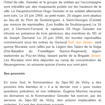
l’hôtel de ville, Geissler et le groupe de soldats qui l’accompagne
sont mitraillés par des maquisards postés sur les hauteurs de la
ville. Le Hauptsturmführer Hugo Geissler et six soldats allemands
sont tués. Le 14 juin 1944, au petit matin, 25 otages sont abattus
au lieu-dit du Pont de Soubizergues, à Saint-Georges (Cantal)
par mesure de représailles. (Les fusillés de Soubizergues) Le 16
juin, à Clermont-Ferrand, le capitaine SS Hugo Geissler est
inhumé en présence de trois généraux, des membres du SD, et
de Joseph Darnand. Le 24 juin 1944, les lourdes représailles
commencent sous les ordres du General
Kurt Von Jesser
: cent
quinze Muratais sont raflés par la Légion des Tatars de la Volga
(Ost-Bataillon du Freiwilligen Stamm-Regiment), légion
stationnée au Puy-en-Velay, faisant partie de la Brigade
Jesser
.
Les Muratais vont être déportés au camp de concentration de
Neuengamme, où soixante-quinze d’entre eux vont périr.
Ses pouvoirs
En zone Sud, le Kommandeur du Sipo-SD de Vichy a des
pouvoirs très étendus et « il a le dernier mot » pour toutes
questions policières, et non militaires. Eugène Martres recense
six domaines où le Kommandeur Geissler fait exercer, par les
services du Sipo-SD de Vichy, des actions implacables et
violentes. Il s'agit des domaines suivants :