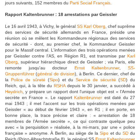
jours suivants, 152 membres du
Parti Social Français
.
Rapport Kaltenbrunner : 18 arrestations par Geissler
Le 16 avril 1943, à Vichy, le général
SS
Karl Oberg
, chef suprême
des services de sécurité allemands en France, préside une
réunion où se mêlent les Kommandeure régionaux des services
de sécurité - dont, au premier chef, le Kommandeur Geissler
pour le Massif central. L'information des trois opérations menées
par Geissler contre l'AS, en Région R1, est transmise par
Karl
Oberg
, supérieur hiérarchique direct de Geissler ; via Paris, elle
remonte jusqu'au docteur
Ernst Kaltenbrunner
,
SS-
Gruppenführer
(
général de division
), à Berlin. Ce dernier, chef de
la
Police de sûreté
(
Sipo
) et du
Service de sécurité
(
SD
) du
Reich, qui, à la tête du
RSHA
depuis le 30 janvier, a succédé à
Heydrich
, y prépare un rapport dont l'unique objet est « l'Armée
secrète en France ». Le rapport
Kaltenbrunner
est daté du 27
mai 1943 ; il met l'accent sur les trois opérations menées par
Geissler « au début de février 1943 », en R1 ; il en porte, en
bonne place, la trace précise et claire : « arrestation de 18
membres de l'Armée secrète », ce qui contraste quelque peu
avec « la perquisition » réalisée, à la mi-mars, par une « police
française » anonyme. À Berlin, au siège de la
Sipo
et du
SD
du
Reich (Prinz-Albrechtstraße 8), le général SS
Ernst Kaltenbrunner