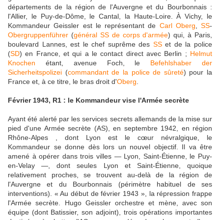
départements de la région de l'Auvergne et du Bourbonnais :
l'Allier, le Puy-de-Dôme, le Cantal, la Haute-Loire. À Vichy, le
Kommandeur Geissler est le représentant de
Carl Oberg
,
SS
-
Obergruppenführer
(
général SS de corps d'armée
) qui, à Paris,
boulevard Lannes, est le chef suprême des
SS
et de la police
(
SD
) en France, et qui a le contact direct avec Berlin ;
Helmut
Knochen
étant, avenue Foch, le
Befehlshaber der
Sicherheitspolizei
(
commandant de la police de sûreté
) pour la
France et, à ce titre, le bras droit d'
Oberg
.
Février 1943, R1 : le Kommandeur vise l'Armée secrète
Ayant été alerté par les services secrets allemands de la mise sur
pied d'une Armée secrète (AS), en septembre 1942, en région
Rhône-Alpes , dont Lyon est le cœur névralgique, le
Kommandeur se donne dès lors un nouvel objectif. Il va être
amené à opérer dans trois villes — Lyon, Saint-Étienne, le Puy-
en-Velay —, dont seules Lyon et Saint-Étienne, quoique
relativement proches, se trouvent au-delà de la région de
l'Auvergne et du Bourbonnais (périmètre habituel de ses
interventions). « Au début de février 1943 », la répression frappe
l'Armée secrète. Hugo Geissler orchestre et mène, avec son
équipe (dont Batissier, son adjoint), trois opérations importantes