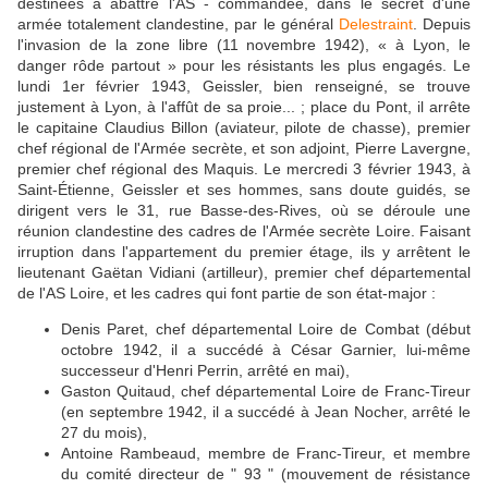
destinées à abattre l'AS - commandée, dans le secret d'une
armée totalement clandestine, par le général
Delestraint
. Depuis
l'invasion de la zone libre (11 novembre 1942), « à Lyon, le
danger rôde partout » pour les résistants les plus engagés. Le
lundi 1er février 1943, Geissler, bien renseigné, se trouve
justement à Lyon, à l'affût de sa proie... ; place du Pont, il arrête
le capitaine Claudius Billon (aviateur, pilote de chasse), premier
chef régional de l'Armée secrète, et son adjoint, Pierre Lavergne,
premier chef régional des Maquis. Le mercredi 3 février 1943, à
Saint-Étienne, Geissler et ses hommes, sans doute guidés, se
dirigent vers le 31, rue Basse-des-Rives, où se déroule une
réunion clandestine des cadres de l'Armée secrète Loire. Faisant
irruption dans l'appartement du premier étage, ils y arrêtent le
lieutenant Gaëtan Vidiani (artilleur), premier chef départemental
de l'AS Loire, et les cadres qui font partie de son état-major :
Denis Paret, chef départemental Loire de Combat (début
octobre 1942, il a succédé à César Garnier, lui-même
successeur d'Henri Perrin, arrêté en mai),
Gaston Quitaud, chef départemental Loire de Franc-Tireur
(en septembre 1942, il a succédé à Jean Nocher, arrêté le
27 du mois),
Antoine Rambeaud, membre de Franc-Tireur, et membre
du comité directeur de " 93 " (mouvement de résistance