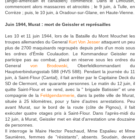
(anglo-américain et canadien) commence. Dans le Limousin,
commencent alors massacres et atrocités ; le 9 juin, à Tulle, en
Corrèze ; puis, le 10 juin, à Oradour-sur-Glane, en Haute-Vienne.
Juin 1944, Murat : mort de Geissler et représailles
Les 10 et 11 juin 1944, lors de la Bataille du Mont Mouchet les
troupes allemandes du General
Kurt Von Jesser
attaquent un peu
plus de 2700 maquisards regroupés depuis près d'un mois sous
les ordres d'Émile Coulaudon. Le Kommandeur Geissler ne
participe pas au combat, placé en réserve sous les ordres du
General
von Brodowski
, Oberfeldkommandant du
Hauptverbindungsstab 588 (HVS 588). Pendant la journée du 11
juin, à Saint-Flour (Cantal), il fait arrêter par le Capitaine Deck du
SD de Clermont, une quarante personnes. Le matin du 12 juin, il
quitte Saint-Flour et se rend, avec la " brigade Batissier" et une
compagnie de la
Feldgendarmerie
, dans la petite ville de Murat,
située à 25 kilomètres, pour y faire d’autres arrestations. Peu
avant Murat, sur le bord de la route (côte de Pignou), il fait
exécuter quatre otages pris à Saint-Flour. Dans l'après-midi du
12 juin, à Murat, Geissler met en état d'arrestation une douzaine
de personnes.
Il interroge le Maire Hector Peschaud, Mme Espalieu et Mme
Saunières, femmes de "résistants", absents. Soudain, devant