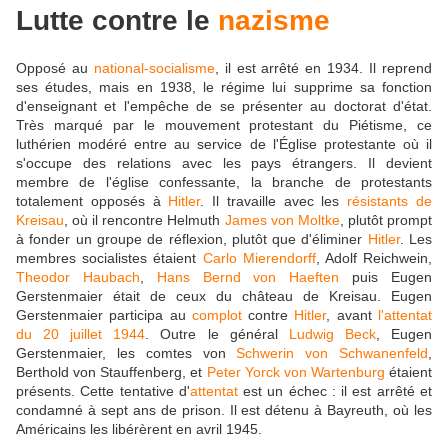
Lutte contre le
nazisme
Opposé au
national-socialisme
, il est arrêté en 1934. Il reprend
ses études, mais en 1938, le régime lui supprime sa fonction
d'enseignant et l'empêche de se présenter au doctorat d'état.
Très marqué par le mouvement protestant du Piétisme, ce
luthérien modéré entre au service de l'Église protestante où il
s'occupe des relations avec les pays étrangers. Il devient
membre de l'église confessante, la branche de protestants
totalement opposés à
Hitler
. Il travaille avec les
résistants de
Kreisau
, où il rencontre Helmuth
James von Moltke
, plutôt prompt
à fonder un groupe de réflexion, plutôt que d'éliminer
Hitler
. Les
membres socialistes étaient
Carlo Mierendorff
, Adolf Reichwein,
Theodor Haubach
,
Hans Bernd von Haeften
puis Eugen
Gerstenmaier était de ceux du château de Kreisau. Eugen
Gerstenmaier participa au
complot
contre
Hitler
, avant
l'attentat
du 20 juillet 1944
. Outre le général
Ludwig Beck
, Eugen
Gerstenmaier, les comtes von
Schwerin von Schwanenfeld
,
Berthold von Stauffenberg, et
Peter Yorck von Wartenburg
étaient
présents. Cette tentative d'
attentat
est un échec : il est arrêté et
condamné à sept ans de prison. Il est détenu à Bayreuth, où les
Américains les libérèrent en avril 1945.