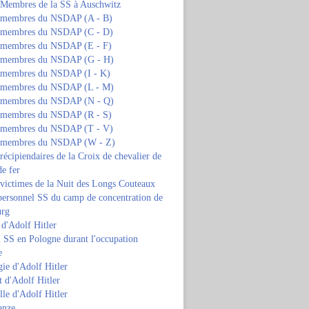
s Membres de la SS à Auschwitz
s membres du NSDAP (A - B)
s membres du NSDAP (C - D)
s membres du NSDAP (E - F)
s membres du NSDAP (G - H)
s membres du NSDAP (I - K)
s membres du NSDAP (L - M)
s membres du NSDAP (N - Q)
s membres du NSDAP (R - S)
s membres du NSDAP (T - V)
s membres du NSDAP (W - Z)
 récipiendaires de la Croix de chevalier de
de fer
 victimes de la Nuit des Longs Couteaux
personnel SS du camp de concentration de
urg
 d'Adolf Hitler
 SS en Pologne durant l'occupation
e
ie d'Adolf Hitler
 d'Adolf Hitler
lle d'Adolf Hitler
anze