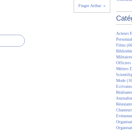
Finger Arthur
Caté
Acteurs E
Personnal
Films
(66
Bibliothè
Militaires
Officiers
Métiers D
Scientifi
Mode
(10
Ecrivains
Réalisate
Journalis
Résistant
Chanteur
Evèneme
Organisat
Organisat