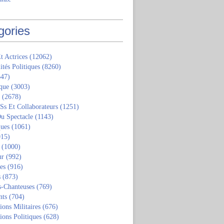
gories
t Actrices
(12062)
ités Politiques
(8260)
47)
que
(3003)
(2678)
 Ss Et Collaborateurs
(1251)
u Spectacle
(1143)
ques
(1061)
15)
(1000)
ur
(992)
tes
(916)
s
(873)
s-Chanteuses
(769)
nts
(704)
ions Militaires
(676)
ions Politiques
(628)