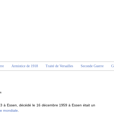
rre
Armistice de 1918
Traité de Versailles
Seconde Guerre
C
n
93 à Essen, décédé le 16 décembre 1959 à Essen était un
e mondiale
.