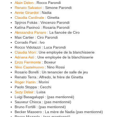
Alain Delon
: Rocco Parondi
Renato Salvatori
: Simone Parondi
Annie Girardot
: Nadia
Claudia Cardinale
: Ginetta
Spýros Fokás : Vincenzo Parondi
Katína Paxinoú : Rosaria Parondi
Alessandra Panaro
: La fiancée de Ciro
Max Cartier : Ciro Parondi
Corrado Pani : Ivo
Rocco Vidolazzi : Luca Parondi
Claudia Mori
: Une employée de la blanchisserie
Adriana Asti
: Une employée de la blanchisserie
Enzo Fiermonte
: Boxeur
Nino Castelnuovo
: Nino Rossi
Rosario Borelli : Un tenancier de salle de jeu
Renato Terra : Alfredo, le frère de Ginetta
Roger Hanin
: Morini
Paolo Stoppa : Cecchi
Suzy Delair
: Luisa
Luigi Basagaluppi : (pas mentionné)
Sauveur Chioca : (pas mentionné)
Bruno Fortilli : (pas mentionné)
Becker Masoero : La mère de Nadia (pas mentionné)
Rocco Mazzola : (pas mentionné)