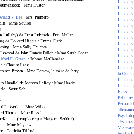
Liste de
Blumenstock : Mme Huston
Liste de
Liste de
wland V. Lee
: Mrs. Palmero
Liste de
lfi : Mme Squires
Liste de
s
Liste de
n Lullaby) de Ernst Lubitsch : Frau Muller
Liste de
ouse) de Howard Higgin : Emma Clark
Liste de
eming : Mme Sally Chilcote
Liste de
ollywood de John Francis Dillon : Mme Sarah Cohen
Liste de
lfred E. Green
: 'Moms' McClenahan
Liste de
d : Charity Lady
Liste des
larence Brown : Mme Darrow, la mère de Jerry
la Croix 
s
Liste des
rd to Handle) de Mervyn LeRoy : Mme Hawks
Liste du 
erle : Sœur Sob
Flossenb
Peintures
e
Personnel
fred L. Werker : Mme Wilton
allemand
ard Thorpe : Mme Russell
Psycholog
acKenna : (remplacée par Margaret Seddon)
Testament
en
: Mme Mayhew
Vie sexue
e : Cordelia Tilford
Wolfssch