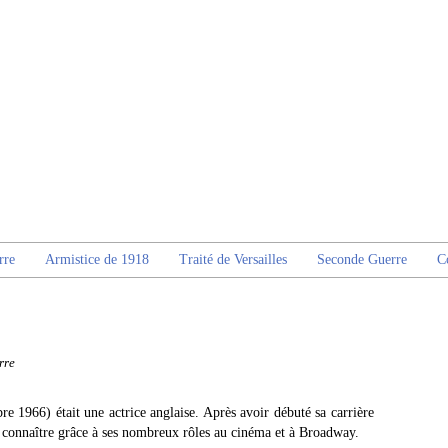
rre
Armistice de 1918
Traité de Versailles
Seconde Guerre
C
rre
1966) était une actrice anglaise. Après avoir débuté sa carrière
ait connaître grâce à ses nombreux rôles au cinéma et à Broadway.