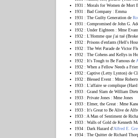
1931 : Morals for Women de Mort 
1931 : Bad Company : Emma
1931 : The Guilty Generation de
Ro
1931 : Compromised de John G. Ado
1932 : Under Eighteen : Mme Evan
1932 : L'Homme que j'ai tué (Broke
1932 : Prisons d'enfants (Hell's H
1932 : The Wet Parade de Victor Fl
1932 : The Cohens and Kellys in H
1932 : It's Tough to Be Famous de
A
1932 : When a Fellow Needs a Frien
1932 : Captive (Letty Lynton) de C
1932 : Blessed Event : Mme Robert
1933 : L'affaire se complique (Ha
1933 : Grand Slam de William Diet
1933 : Private Jones : Mme Jones
1933 : Elmer, the Great : Mme Kan
1933 : It's Great to Be Alive de Al
1933 : A Man of Sentiment de Rich
1933 : Walls of Gold de Kenneth M
1934 : Dark Hazard d'
Alfred E. Gre
1934 : The Quitter de Richard Thorp