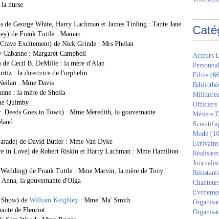
la nurse
s de George White, Harry Lachman et James Tinling : Tante Jane
Caté
Key) de Frank Tuttle : Maman
 Crave Excitement) de Nick Grinde : Mrs Phelan
ty Cabanne : Margaret Campbell
Acteurs E
 de Cecil B. DeMille : la mère d'Alan
Personnal
tiz : la directrice de l'orphelin
Films
(66
 Neilan : Mme Davis
Bibliothè
nne : la mère de Sheila
Militaires
Mme Quimby
Officiers
r. Deeds Goes to Town) : Mme Meredith, la gouvernante
Métiers D
eland
Scientifi
Mode
(10
 Parade) de David Butler : Mme Van Dyke
Ecrivains
re in Love) de Robert Riskin et Harry Lachman : Mme Hamilton
Réalisate
Journalis
 Wedding) de Frank Tuttle : Mme Marvin, la mère de Tony
Résistant
: Anna, la gouvernante d'Olga
Chanteur
Evèneme
y Show) de
William Keighley
: Mme 'Ma' Smith
Organisat
ante de Fleuriot
Organisat