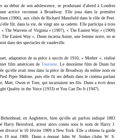
s au début de son adolescence, se produisant d'abord à Londres
 une actrice reconnue à Broadway. Elle joua dans la première
bsen (1906), aux côtés de Richard Mansfield dans le rôle de Peer.
elle fût, dans la vie, de vingt ans sa cadette. Elle participa à trois
: « The Warrens of Virginia » (1907), « The Easiest Way » (1909)
« The Easiest Way », Dunn incarna Annie, une femme noire, en se
isit dans des spectacles de vaudeville.
t, adaptation de sa pièce à succès de 1910, « Mother », réalisé
remier film américain de
Tourneur
. Le deuxième film de Dunn fut
rôle qu'elle avait tenu dans la pièce de Broadway du même nom en
ied Piper Malone, puis elle fit ses débuts dans le cinéma parlant
re, Matt, Owen et Tom, qui incarnaient ses fils. Dunn a écrit deux
ought Quality in the Voice (1933) et You Can Do It (1947).
irkenhead, en Angleterre, bien qu'elle ait parfois indiqué 1883
 Harry Beresford, acteur alors connu sous le nom de Harry J.
nt divorcé le 10 février 1909 à New York. Elle a obtenu la garde
. Le 19 mai 1909, Dunn a épousé John W. Stokes (John W. S.