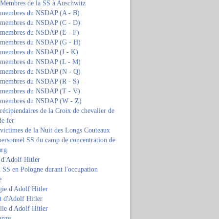
s Membres de la SS à Auschwitz
s membres du NSDAP (A - B)
s membres du NSDAP (C - D)
s membres du NSDAP (E - F)
s membres du NSDAP (G - H)
s membres du NSDAP (I - K)
s membres du NSDAP (L - M)
s membres du NSDAP (N - Q)
s membres du NSDAP (R - S)
s membres du NSDAP (T - V)
s membres du NSDAP (W - Z)
 récipiendaires de la Croix de chevalier de
de fer
 victimes de la Nuit des Longs Couteaux
personnel SS du camp de concentration de
urg
 d'Adolf Hitler
 SS en Pologne durant l'occupation
e
ie d'Adolf Hitler
 d'Adolf Hitler
lle d'Adolf Hitler
anze