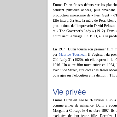
Emma Dunn fit ses débuts sur les planche
pendant plusieurs années, puis devenant
production américaine de « Peer Gynt » d'I
Elle interpréta Ase, la mère de Peer, bien qu'
productions de l'impresario David Belasco 
et « The Governor's Lady » (1912). Dans 
noircissant le visage. En 1913, elle se produ
En 1914, Dunn tourna son premier film mue
par
Maurice Tourneur
. Il s'agissait du p
Old Lady 31 (1920), où elle reprenait le 
1916. Un autre film muet suivit en 1924, P
avec Side Street, aux côtés des frères Moo
ouvrages sur l'élocution et la diction : Th
Vie privée
Emma Dunn est née le 26 février 1875 à B
comme année de naissance. Dunn a épousé
Morgan, à Chicago le 4 octobre 1897. Ils o
exclusive de leur jeune fille, Dorothy