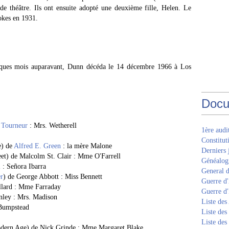
 de théâtre. Ils ont ensuite adopté une deuxième fille, Helen. Le
okes en 1931.
elques mois auparavant, Dunn décéda le 14 décembre 1966 à Los
Docu
 Tourneur
: Mrs. Wetherell
1ère aud
Constitut
e) de
Alfred E. Green
: la mère Malone
Derniers 
eet) de Malcolm St. Clair : Mme O'Farrell
Généalogi
l
: Señora Ibarra
General d
r
) de George Abbott : Miss Bennett
Guerre d'
llard : Mme Farraday
Guerre d
nley : Mrs. Madison
Liste des
Bumpstead
Liste des
Liste des
Modern Age) de Nick Grinde : Mme Margaret Blake