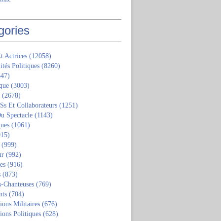
gories
t Actrices
(12058)
ités Politiques
(8260)
47)
que
(3003)
(2678)
 Ss Et Collaborateurs
(1251)
u Spectacle
(1143)
ques
(1061)
15)
(999)
ur
(992)
tes
(916)
s
(873)
s-Chanteuses
(769)
nts
(704)
ions Militaires
(676)
ions Politiques
(628)