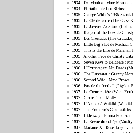
1934 : Dr. Monica : Mme Monahan, 
1934 : Flirtation de Leo Birinski
1935 : George White's 1935 Scandal
1935 : La Clé de verre (The Glass 
1935 : La Joyeuse Aventure (Ladies
1935 : Keeper of the Bees de Chris
1935 : Les Croisades (The Crusades)
1935 : Little Big Shot de Michael Cur
1935 : This Is the Life de Marshall
1935 : Another Face de Christy Caba
1935 : Seven Keys to Baldpate : 
1936 : L'Extravagant Mr. Deeds (M
1936 : The Harvester : Granny Mor
1936 : Second Wife : Mme Brown
1936 : Parade du football (Pigskin
1937 : Le Cœur en fête (When You'
1937 : Circus Girl : Molly
1937 : L'Amour à Waikiki (Waikiki
1937 : The Emperor's Candlesticks 
1937 : Hideaway : Emma Peterson
1937 : La Revue du collège (Varsit
1937 : Madame X : Rose, la gouvern