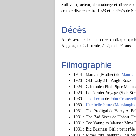
Sullivan), acteur, dramaturge et directeur
couple divorça entre 1923 et le décès de St
Décès
Après avoir subi une crise cardiaque qu
Angeles, en Californie, à l'âge de 91 ans.
Filmographie
1914 : Maman (Mother) de
Maurice
1920 : Old Lady 31 : Angie Rose
1924 : Calomnie (Pied Piper Malon
1929 : Le Dernier Voyage (Side Str
1930 :
The Texan
de
John Cromwel
1930 :
Une belle brute
(
Manslaughte
1931 : The Prodigal de Harry A. Po
1931 : The Bad Sister de Hobart He
1931 : Too Young to Marry : Mme 
1931 : Big Business Girl : petit rôle
1931 : Aimer, rire, pleurer (This 