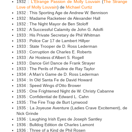
1932 :
L'Étrange Passion de Molly Louvain
(
The Strange
Love of Molly Louvain
) de
Michael Curtiz
1932 : This Sporting Age de Andrew W. Bennison
1932 : Madame Racketeer de Alexander Hall
1932 : The Night Mayor de Ben Stoloff
1932 : A Successful Calamity de John G. Adolfi
1933 : His Private Secretary de Phil Whitman
1933 : Police Car 17 de Lambert Hillyer
1933 : State Trooper de D. Ross Lederman
1933 : Corruption de Charles E. Roberts
1933 : Air Hostess d'Albert S. Rogell
1933 : Dance Girl Dance de Frank Strayer
1933 : The Perils of Pauline de Ray Taylor
1934 : A Man's Game de D. Ross Lederman
1934 : In Old Santa Fe de David Howard
1934 : Speed Wings d'Otto Brower
1935 : One Frightened Night de W. Christy Cabanne
1935 : Confidential de Edward L. Cahn
1935 : The Fire Trap de Burt Lynwood
1935 : La Joyeuse Aventure (Ladies Crave Excitement), de
Nick Grinde
1936 : Laughing Irish Eyes de Joseph Santley
1936 : Bulldog Edition de Charles Lamont
1936 : Three of a Kind de Phil Rosen