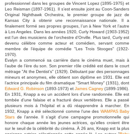
professionnel dans les groupes de Vincent Lopez (1895-1975) et
Leo Reisman (1897-1961). Il s’est ensuite joint au Coon-Sanders
Original Nighthawk Orchestra, le premier groupe de jazz de
Kansas City à obtenir une reconnaissance nationale. Il a
finalement formé ses propres groupes, l’un à New York et l’autre
à Los Angeles. Dans les années 1920, Curly Howard (1903-1952)
est l’un des musiciens de l’orchestre d’Orville. Plus tard, Curly est
devenu célèbre comme acteur et comédien, servant comme
membre de l’équipe de comédie "Les Trois Stooges" (1922-
1970).
Evalyn a commencé sa carrière dans le cinéma muet, mais à
l’aube de l’ère du son. Son premier rôle crédité est dans le court
métrage "At the Dentist’s" (1929). Débutant par des personnages
mineurs et anonymes, elle obtient son diplôme en 1931. Elle est
l’actrice principale du film dramatique "Smart Money" (1931), dont
Edward G. Robinson
(1893-1973) et
James Cagney
(1899-1986).
En 1931, Knapp a eu un accident lors d’une randonnée. Elle est
tombée d’une falaise et a fracturé deux vertèbres. Elle a passé
plusieurs mois à l’hôpital et a dû réapprendre à marcher. En
1932, Knapp a été sélectionné comme l’une des
WAMPAS Baby
Stars
de l’année. Il s’agit d’une campagne promotionnelle qui
honore chaque année les jeunes actrices, qu’elles croient être
sur le seuil de la célébrité du cinéma. À 26 ans, Knapp est la plus
ancienne actrice sélectionnée cette année-là. Les autres "
Baby