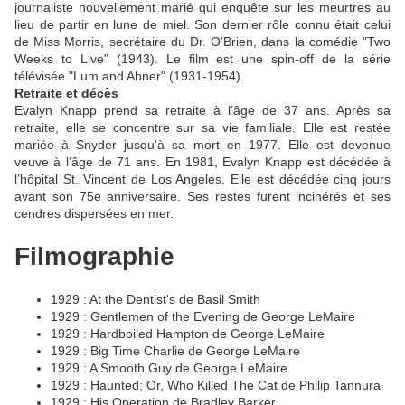
journaliste nouvellement marié qui enquête sur les meurtres au
lieu de partir en lune de miel. Son dernier rôle connu était celui
de Miss Morris, secrétaire du Dr. O’Brien, dans la comédie "Two
Weeks to Live" (1943). Le film est une spin-off de la série
télévisée "Lum and Abner" (1931-1954).
Retraite et décès
Evalyn Knapp prend sa retraite à l’âge de 37 ans. Après sa
retraite, elle se concentre sur sa vie familiale. Elle est restée
mariée à Snyder jusqu’à sa mort en 1977. Elle est devenue
veuve à l’âge de 71 ans. En 1981, Evalyn Knapp est décédée à
l’hôpital St. Vincent de Los Angeles. Elle est décédée cinq jours
avant son 75e anniversaire. Ses restes furent incinérés et ses
cendres dispersées en mer.
Filmographie
1929 : At the Dentist's de Basil Smith
1929 : Gentlemen of the Evening de George LeMaire
1929 : Hardboiled Hampton de George LeMaire
1929 : Big Time Charlie de George LeMaire
1929 : A Smooth Guy de George LeMaire
1929 : Haunted; Or, Who Killed The Cat de Philip Tannura
1929 : His Operation de Bradley Barker