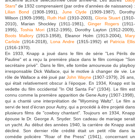
Stars
" de 1932 comprenaient (par ordre d’années de naissance) :
Lilian Bond
(1908-1991),
June Clyde
(1909-1987), Dorothy
Wilson (1909-1998),
Ruth Hall
(1910-2003),
Gloria Stuart
(1910-
2010), Marian Shockley (1911-1981),
Ginger Rogers
(1911-
1995),
Toshia Mori
(1912-1995), Dorothy Layton (1912-2009),
Boots Mallory
(1913-1958), Eleanor Holm (1913-2004),
Mary
Carlisle
(1914-2018),
Lona Andre
(1915-1992) et
Patricia Ellis
(1916-1970).
En 1933, Knapp a joué dans le film de série "Les Périls de
Pauline" et a reçu la première place dans le film comique "Son
secrétaire privé". Dans le film, elle tombe amoureuse du playboy
irresponsable Dick Wallace, qui le motive à changer de vie. Le
rôle de Wallace a été joué par
John Wayne
(1907-1979), 26 ans,
qui était relativement obscur à l’époque. En 1934, Knapp est la
vedette du film occidental "In Old Santa Fe" (1934). Le film est
connu comme la première apparition de Gene Autry (1907-1998),
qui a chanté une interprétation de "Wyoming Waltz". Le film a
servi de test d’écran pour Autry, qui a procédé à être projeté dans
plusieurs films de "cowboy chantant". Toujours en 1934, Knapp
épouse le Dr. George A. Snyder. Son cadeau de mariage serait
un yacht. Au début des années 1940, la carrière de Knapp avait
décliné. Son dernier rôle crédité était un petit rôle dans la
comédie policière "Roar of the Press" (1941), concernant un