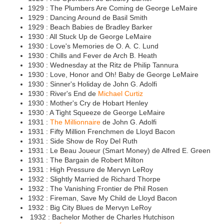
1929 : The Plumbers Are Coming de George LeMaire
1929 : Dancing Around de Basil Smith
1929 : Beach Babies de Bradley Barker
1930 : All Stuck Up de George LeMaire
1930 : Love's Memories de O. A. C. Lund
1930 : Chills and Fever de Arch B. Heath
1930 : Wednesday at the Ritz de Philip Tannura
1930 : Love, Honor and Oh! Baby de George LeMaire
1930 : Sinner's Holiday de John G. Adolfi
1930 : River's End de
Michael Curtiz
1930 : Mother's Cry de Hobart Henley
1930 : A Tight Squeeze de George LeMaire
1931 :
The Millionnaire
de John G. Adolfi
1931 : Fifty Million Frenchmen de Lloyd Bacon
1931 : Side Show de Roy Del Ruth
1931 : Le Beau Joueur (Smart Money) de Alfred E. Green
1931 : The Bargain de Robert Milton
1931 : High Pressure de Mervyn LeRoy
1932 : Slightly Married de Richard Thorpe
1932 : The Vanishing Frontier de Phil Rosen
1932 : Fireman, Save My Child de Lloyd Bacon
1932 : Big City Blues de Mervyn LeRoy
1932 : Bachelor Mother de Charles Hutchison