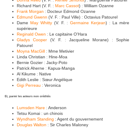
Richard Hart (V. F. :
Marc Cassot
) : William Ozanne
Frank Morgan
: Docteur Edmond Ozanne
Edmund Gwenn
(V. F. : Paul Ville) : Octavius Patourel
Dame
May Whitty
(V. F. :
Germaine Kerjean
) : La mère
supérieure
Reginald Owen
: Le capitaine O'Hara
Gladys Cooper
(V. F. : Jacqueline Morane) : Sophie
Patourel
Moyna MacGill
: Mme Metivier
Linda Christian : Hine-Moa
Bernie Gozier : Jacky-Poto
Patrick Aherne : Kapua-Manga
Al Kikume : Native
Edith Leslie : Sœur Angélique
Gigi Perreau
: Veronica
Et, parmi les acteurs non crédités
Lumsden Hare
: Anderson
Tetsu Komai : un chinois
Wyndham Standing
: Agent du gouvernement
Douglas Walton
: Sir Charles Maloney