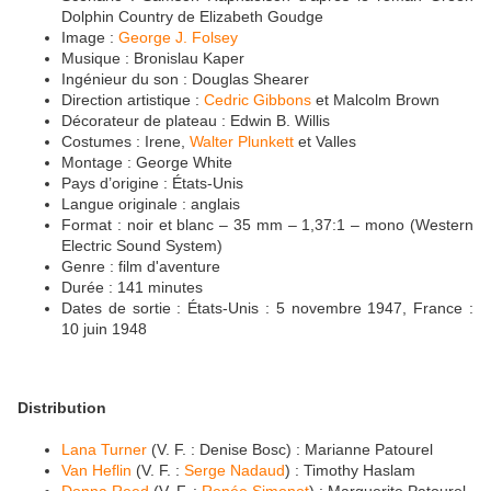
Dolphin Country de Elizabeth Goudge
Image :
George J. Folsey
Musique : Bronislau Kaper
Ingénieur du son : Douglas Shearer
Direction artistique :
Cedric Gibbons
et Malcolm Brown
Décorateur de plateau : Edwin B. Willis
Costumes : Irene,
Walter Plunkett
et Valles
Montage : George White
Pays d’origine : États-Unis
Langue originale : anglais
Format : noir et blanc – 35 mm – 1,37:1 – mono (Western
Electric Sound System)
Genre : film d'aventure
Durée : 141 minutes
Dates de sortie : États-Unis : 5 novembre 1947, France :
10 juin 1948
Distribution
Lana Turner
(V. F. : Denise Bosc) : Marianne Patourel
Van Heflin
(V. F. :
Serge Nadaud
) : Timothy Haslam
Donna Reed
(V. F. :
Renée Simonot
) : Marguerite Patourel