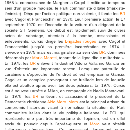
1965 la connaissance de Margherita Cagol. Il milite un temps au
sein d'un groupe maoïste, le Parti communiste d'Italie (marxiste-
léniniste). Déçu par l'action politique non-violente, il fonde les
BR
avec Cagol et Franceschini en 1970. Leur première action, le 17
septembre 1970, est l'incendie de la voiture d'un dirigeant de la
société SIT Siemens. Ce début est rapidement suivi de divers
actes de sabotage, attentats à la bombe, assassinats et
enlèvements. Curcio dirige les
Brigades rouges
avec Cagol et
Franceschini jusqu'à sa première incarcération en 1974. Il
s'évade en 1975 mais est marginalisé au sein des
BR
, dominées
désormais par
Mario Moretti
, tenant de la ligne dite « militariste ».
En 1975, les
BR
enlèvent l'industriel Vittorio Vallarino Gancia en
vue d'obtenir une importante rançon. Lorsqu'une patrouille de
carabiniers s'approche de l'endroit où est emprisonné Gancia,
Cagol et un complice provoquent une fusillade lors de laquelle
elle est abattue après avoir tué deux policiers. En 1976, Curcio
est à nouveau arrêté à Milan, en compagnie de Nadia Mantovani.
En 1978, les
BR
enlèvent et assassinent le président de la
Démocratie chrétienne
Aldo Moro
.
Moro
est le principal artisan du
compromis historique visant à normaliser la situation du Parti
communiste italien dans la vie politique italienne. Le PCI, qui
représente une part très importante de l'opinion, est en effet
exclu du pouvoir depuis l'après-guerre et
Moro
veut rétablir
l'alternance démocratique. Cet assassinat, largement perçu