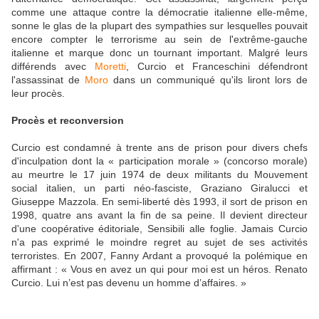
comme une attaque contre la démocratie italienne elle-même,
sonne le glas de la plupart des sympathies sur lesquelles pouvait
encore compter le terrorisme au sein de l'extrême-gauche
italienne et marque donc un tournant important. Malgré leurs
différends avec
Moretti
, Curcio et Franceschini défendront
l'assassinat de
Moro
dans un communiqué qu'ils liront lors de
leur procès.
Procès et reconversion
Curcio est condamné à trente ans de prison pour divers chefs
d'inculpation dont la « participation morale » (concorso morale)
au meurtre le 17 juin 1974 de deux militants du Mouvement
social italien, un parti néo-fasciste, Graziano Giralucci et
Giuseppe Mazzola. En semi-liberté dès 1993, il sort de prison en
1998, quatre ans avant la fin de sa peine. Il devient directeur
d'une coopérative éditoriale, Sensibili alle foglie. Jamais Curcio
n'a pas exprimé le moindre regret au sujet de ses activités
terroristes. En 2007, Fanny Ardant a provoqué la polémique en
affirmant : « Vous en avez un qui pour moi est un héros. Renato
Curcio. Lui n’est pas devenu un homme d’affaires. »