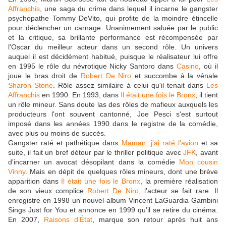
Affranchis
, une saga du crime dans lequel il incarne le gangster
psychopathe Tommy DeVito, qui profite de la moindre étincelle
pour déclencher un carnage. Unanimement saluée par le public
et la critique, sa brillante performance est récompensée par
l'Oscar du meilleur acteur dans un second rôle. Un univers
auquel il est décidément habitué, puisque le réalisateur lui offre
en 1995 le rôle du névrotique Nicky Santoro dans
Casino
, où il
joue le bras droit de
Robert De Niro
et succombe à la vénale
Sharon Stone
. Rôle assez similaire à celui qu'il tenait dans
Les
Affranchis
en 1990. En 1993, dans
Il était une fois le Bronx
, il tient
un rôle mineur. Sans doute las des rôles de mafieux auxquels les
producteurs l'ont souvent cantonné, Joe Pesci s'est surtout
imposé dans les années 1990 dans le registre de la comédie,
avec plus ou moins de succès.
Gangster raté et pathétique dans
Maman, j'ai raté l'avion
et sa
suite, il fait un bref détour par le thriller politique avec
JFK
, avant
d'incarner un avocat désopilant dans la comédie
Mon cousin
Vinny
. Mais en dépit de quelques rôles mineurs, dont une brève
apparition dans
Il était une fois le Bronx
, la première réalisation
de son vieux complice
Robert De Niro
, l'acteur se fait rare. Il
enregistre en 1998 un nouvel album Vincent LaGuardia Gambini
Sings Just for You et annonce en 1999 qu’il se retire du cinéma.
En 2007,
Raisons d’État
, marque son retour après huit ans