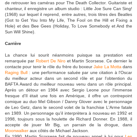
de retrouver les caméras pour The Death Collector. Guitariste et
chanteur, il enregistre un album studio : Little Joe Sure Can Sing!
(1968) sur lequel il reprend, entre autres, trois titres des Beatles
(Got to Get You Into My Life, The Fool on the Hill et Fixing a
Hole) et des Bee Gees (Holiday, To Love Somebody et And the
Sun Will Shine).
Carrière
La chance lui sourit néanmoins puisque sa prestation est
remarquée par
Robert De Niro
et Martin Scorsese. Ce dernier le
contacte pour tenir le rôle du frère du boxeur
Jake La Motta
dans
Raging Bull
: une performance saluée par une citation à l'Oscar
du meilleur acteur dans un second rôle et par l'obtention du
BAFTA Award du meilleur nouveau venu dans un rôle principal.
Après un détour en 1984 avec Sergio Leone pour l'immense
fresque d'Il était une fois en Amérique, il offre un contrepoint
comique au duo Mel Gibson / Danny Glover avec le personnage
de Leo Getz, dans le second volet de la franchise L'Arme fatale
en 1989. Un personnage qu'il interprètera à nouveau en 1992 et
1998, toujours sous la houlette de Richard Donner. En 1988, il
accepte de jouer Mr Big, un parrain de la drogue, dans
Moonwalker
aux côtés de Michael Jackson.
En 1990, Martin Scorsese fait de nouveau appel à lui pour
Les