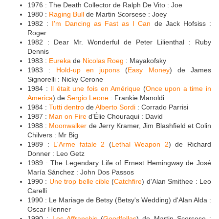
1976 : The Death Collector de Ralph De Vito : Joe
1980 :
Raging Bull
de Martin Scorsese : Joey
1982 :
I'm Dancing as Fast as I Can
de Jack Hofsiss :
Roger
1982 : Dear Mr. Wonderful de Peter Lilienthal : Ruby
Dennis
1983 :
Eureka
de
Nicolas Roeg
: Mayakofsky
1983 :
Hold-up en jupons
(
Easy Money
) de James
Signorelli : Nicky Cerone
1984 :
Il était une fois en Amérique
(
Once upon a time in
America
) de
Sergio Leone
: Frankie Manoldi
1984 :
Tutti dentro
de
Alberto Sordi
: Corrado Parrisi
1987 :
Man on Fire
d'Élie Chouraqui : David
1988 :
Moonwalker
de Jerry Kramer, Jim Blashfield et Colin
Chilvers : Mr Big
1989 :
L'Arme fatale 2
(
Lethal Weapon 2
) de Richard
Donner : Leo Getz
1989 : The Legendary Life of Ernest Hemingway de José
María Sánchez : John Dos Passos
1990 :
Une trop belle cible
(
Catchfire
) d'Alan Smithee : Leo
Carelli
1990 : Le Mariage de Betsy (Betsy's Wedding) d'Alan Alda :
Oscar Henner
1990 :
Les Affranchis
(
Goodfellas
) de Martin Scorsese :