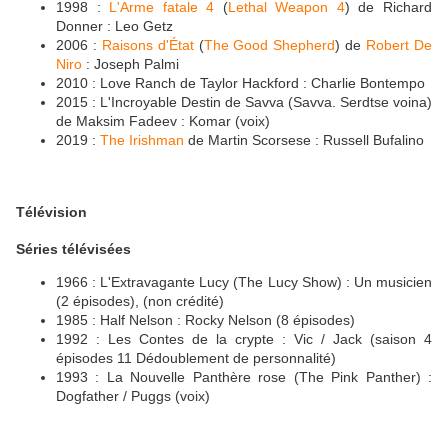
1998 :
L'Arme fatale 4
(
Lethal Weapon 4
) de Richard
Donner : Leo Getz
2006 :
Raisons d'État
(
The Good Shepherd
) de
Robert De
Niro
: Joseph Palmi
2010 : Love Ranch de Taylor Hackford : Charlie Bontempo
2015 : L'Incroyable Destin de Savva (Savva. Serdtse voina)
de Maksim Fadeev : Komar (voix)
2019 :
The Irishman
de Martin Scorsese : Russell Bufalino
Télévision
Séries télévisées
1966 : L'Extravagante Lucy (The Lucy Show) : Un musicien
(2 épisodes), (non crédité)
1985 : Half Nelson : Rocky Nelson (8 épisodes)
1992 : Les Contes de la crypte : Vic / Jack (saison 4
épisodes 11 Dédoublement de personnalité)
1993 : La Nouvelle Panthère rose (The Pink Panther) :
Dogfather / Puggs (voix)