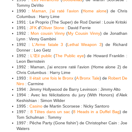
Tommy DeVito
1990 :
Maman, j'ai raté l'avion
(
Home alone
) de Chris
Columbus : Harry Lime
1991 : Le Proprio (The Super) de Rod Daniel : Louie Kritski
1991 :
JFK
d'
Oliver Stone
: David Ferrie
1992 :
Mon cousin Vinny
(
My Cousin Vinny
) de Jonathan
Lynn : Vinny Gambini
1992 :
L'Arme fatale 3
(
Lethal Weapon 3
) de Richard
Donner : Leo Getz
1992 :
L'Œil public
(
The Public eye
) de Howard Franklin :
Leon Bernstein
1992 : Maman, j'ai encore raté l'avion (Home alone 2) de
Chris Columbus : Harry Lime
1993 :
Il était une fois le Bronx
(
A Bronx Tale
) de
Robert De
Niro
: Carmine
1994 : Jimmy Hollywood de Barry Levinson : Jimmy Alto
1994 : Avec les félicitations du jury (With Honors) d'Alek
Keshishian : Simon Wilder
1995 :
Casino
de Martin Scorsese : Nicky Santoro
1997 :
8 Têtes dans un sac
(
8 Heads in a Duffel Bag
) de
Tom Schulman : Tommy
1997 : Pêche Party (Gone fishin') de Christopher Cain : Joe
Waters