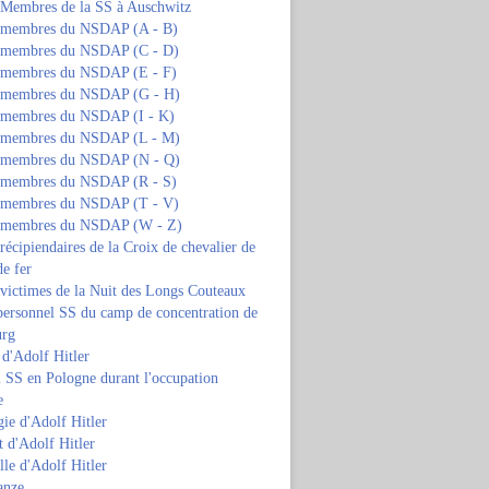
s Membres de la SS à Auschwitz
s membres du NSDAP (A - B)
s membres du NSDAP (C - D)
s membres du NSDAP (E - F)
s membres du NSDAP (G - H)
s membres du NSDAP (I - K)
s membres du NSDAP (L - M)
s membres du NSDAP (N - Q)
s membres du NSDAP (R - S)
s membres du NSDAP (T - V)
s membres du NSDAP (W - Z)
 récipiendaires de la Croix de chevalier de
de fer
 victimes de la Nuit des Longs Couteaux
personnel SS du camp de concentration de
urg
 d'Adolf Hitler
 SS en Pologne durant l'occupation
e
ie d'Adolf Hitler
 d'Adolf Hitler
lle d'Adolf Hitler
anze