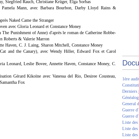
ny, Siegfried Rauch, Christiane Krüger, Elga Sorbas
of Pamela Mann, avec Barbara Bourbon, Darby Lloyd Rains &
après Naked Came the Stranger
oven avec Gloria Leonard et Constance Money
a The Punishment of Anne) d'après le roman de Catherine Robbe-
yn Roberts & Valerie Marron
tte Haven, C. J. Laing, Sharon Mitchell, Constance Money
 Cat and the Canary), avec Wendy Hiller, Edward Fox et Carol
Docu
ria Leonard, Leslie Bovee, Annette Haven, Constance Money, C.
isation Gérard Kikoïne avec Vanessa del Rio, Desiree Cousteau,
1ère aud
 Samantha Fox
Constitut
Derniers 
Généalogi
General d
Guerre d'
Guerre d
Liste des
Liste des
Liste des