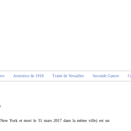
rre
Armistice de 1918
Traité de Versailles
Seconde Guerre
C
e
 New York et mort le 31 mars 2017 dans la même ville) est un