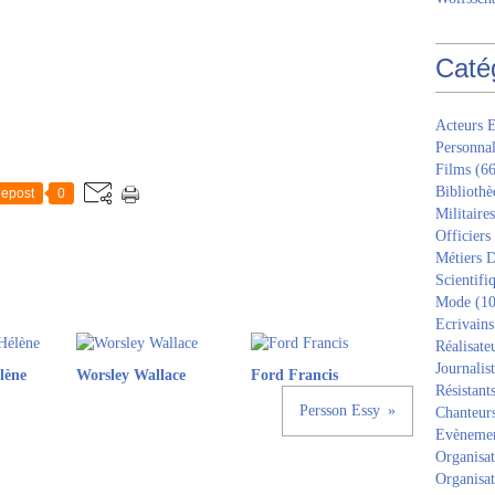
Caté
Acteurs E
Personnal
Films
(66
Bibliothè
epost
0
Militaires
Officiers
Métiers D
Scientifi
Mode
(10
Ecrivains
Réalisate
Journalis
lène
Worsley Wallace
Ford Francis
Résistant
Persson Essy
Chanteur
Evèneme
Organisat
Organisat