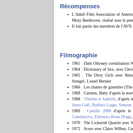
Récompenses
L'Adult Film Association of Americ
Misty Beethoven, réalisé sous le ps
Il fait partie des membres de l'AVN
Filmographie
1961 : Dark Odyssey coréalisation 
1964 : Dictionary of Sex, avec Chr
1965 : The Dirty Girls avec Rein
Stengel, Lionel Bernier
1966 : Les chattes de gouttière (Th
1968 : Carmen, Baby d'après la nou
1968 :
Thérèse et Isabelle
, d'après 
Anna Gaël
,
Barbara Laage
,
Simone 
1969 :
Camille 2000
d'après le
Castelnuovo
,
Eleonora Rossi Drago
1970 : The Lickerish Quartet avec 
1972 : Score avec Claire Wilbur, 