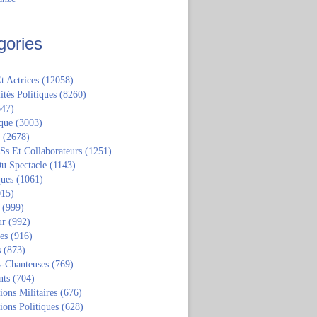
gories
t Actrices
(12058)
ités Politiques
(8260)
47)
que
(3003)
(2678)
 Ss Et Collaborateurs
(1251)
u Spectacle
(1143)
ques
(1061)
15)
(999)
ur
(992)
tes
(916)
s
(873)
s-Chanteuses
(769)
nts
(704)
ions Militaires
(676)
ions Politiques
(628)