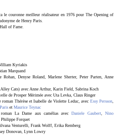
a le couronne meilleur réalisateur en 1976 pour The Opening of
eudonyme de Henry Paris.
 Hall of Fame.
William Kyriakis
istian Marquand
e Rohan, Denyse Roland, Marlene Sherter, Peter Parten, Anne
e Alley Cats) avec Anne Arthur, Karin Field, Sabrina Koch
velle de Prosper Mérimée avec Uta Levka, Claus Ringer
le roman Thérèse et Isabelle de Violette Leduc, avec
Essy Persson
,
Paris
et
Maurice Teynac
 roman La Dame aux camélias avec
Daniele Gaubert
,
Nino
, Philippe Forquet
Silvana Venturelli, Frank Wolff, Erika Remberg
Casey Donovan, Lynn Lowry