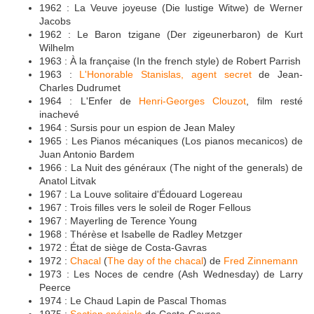
1962 : La Veuve joyeuse (Die lustige Witwe) de Werner
Jacobs
1962 : Le Baron tzigane (Der zigeunerbaron) de Kurt
Wilhelm
1963 : À la française (In the french style) de Robert Parrish
1963 :
L'Honorable Stanislas, agent secret
de Jean-
Charles Dudrumet
1964 : L'Enfer de
Henri-Georges Clouzot
, film resté
inachevé
1964 : Sursis pour un espion de Jean Maley
1965 : Les Pianos mécaniques (Los pianos mecanicos) de
Juan Antonio Bardem
1966 : La Nuit des généraux (The night of the generals) de
Anatol Litvak
1967 : La Louve solitaire d'Édouard Logereau
1967 : Trois filles vers le soleil de Roger Fellous
1967 : Mayerling de Terence Young
1968 : Thérèse et Isabelle de Radley Metzger
1972 : État de siège de Costa-Gavras
1972 :
Chacal
(
The day of the chacal
) de
Fred Zinnemann
1973 : Les Noces de cendre (Ash Wednesday) de Larry
Peerce
1974 : Le Chaud Lapin de Pascal Thomas