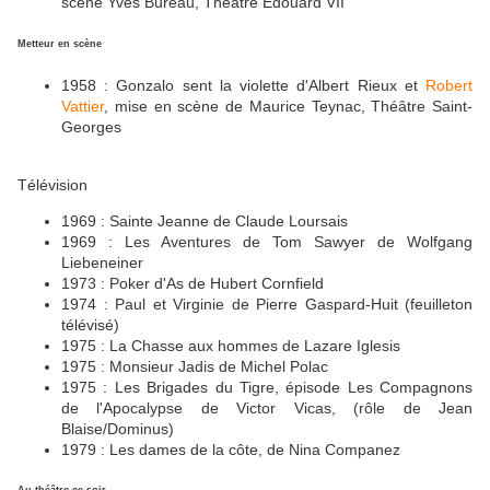
scène Yves Bureau, Théâtre Edouard VII
Metteur en scène
1958 : Gonzalo sent la violette d'Albert Rieux et
Robert
Vattier
, mise en scène de Maurice Teynac, Théâtre Saint-
Georges
Télévision
1969 : Sainte Jeanne de Claude Loursais
1969 : Les Aventures de Tom Sawyer de Wolfgang
Liebeneiner
1973 : Poker d'As de Hubert Cornfield
1974 : Paul et Virginie de Pierre Gaspard-Huit (feuilleton
télévisé)
1975 : La Chasse aux hommes de Lazare Iglesis
1975 : Monsieur Jadis de Michel Polac
1975 : Les Brigades du Tigre, épisode Les Compagnons
de l'Apocalypse de Victor Vicas, (rôle de Jean
Blaise/Dominus)
1979 : Les dames de la côte, de Nina Companez