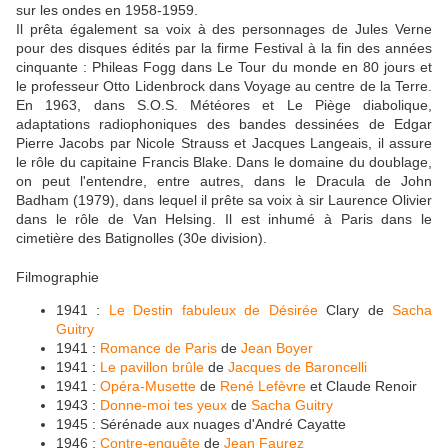
sur les ondes en 1958-1959.
Il prêta également sa voix à des personnages de Jules Verne
pour des disques édités par la firme Festival à la fin des années
cinquante : Phileas Fogg dans Le Tour du monde en 80 jours et
le professeur Otto Lidenbrock dans Voyage au centre de la Terre.
En 1963, dans S.O.S. Météores et Le Piège diabolique,
adaptations radiophoniques des bandes dessinées de Edgar
Pierre Jacobs par Nicole Strauss et Jacques Langeais, il assure
le rôle du capitaine Francis Blake. Dans le domaine du doublage,
on peut l'entendre, entre autres, dans le Dracula de John
Badham (1979), dans lequel il prête sa voix à sir Laurence Olivier
dans le rôle de Van Helsing. Il est inhumé à Paris dans le
cimetière des Batignolles (30e division).
Filmographie
1941 :
Le Destin fabuleux de Désirée
Clary de
Sacha
Guitry
1941 :
Romance de Paris
de
Jean Boyer
1941 :
Le pavillon brûle
de
Jacques de Baroncelli
1941 :
Opéra-Musette
de
René Lefèvre
et Claude Renoir
1943 :
Donne-moi tes yeux
de
Sacha Guitry
1945 : Sérénade aux nuages d'André Cayatte
1946 :
Contre-enquête
de
Jean Faurez