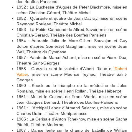
des Bouffes-Parisiens
1952 : La Duchesse d'Algues de Peter Blackmore, mise en
scène Christian-Gérard, Théâtre Michel
1952 : Quarante et quatre de Jean Davray, mise en scène
Raymond Rouleau, Théâtre Michel
1953 : La Petite Catherine de Alfred Savoir, mise en scène
Christian-Gérard, Théâtre des Bouffes Parisiens
1954 : Adorable Julia de Marc-Gilbert Sauvajon et Guy
Bolton d'après Somerset Maugham, mise en scène Jean
Wall, Théâtre du Gymnase
1957 : Patate de Marcel Achard, mise en scène Pierre Dux,
Théâtre Saint-Georges
1958 : Gonzalo sent la violette d'Albert Rieux et
Robert
Vattier
, mise en scène Maurice Teynac, Théâtre Saint-
Georges
1960 : Knock ou le triomphe de la médecine de Jules
Romains, mise en scène Henri Rollan, Théâtre Hébertot
1961 : Moi et le Colonel de Franz Werfel, mise en scène
Jean-Jacques Bernard, Théâtre des Bouffes-Parisiens
1961 : L'Archipel Lenoir d'Armand Salacrou, mise en scène
Charles Dullin, Théâtre Montparnasse
1965 : La Cerisaie d'Anton Tchekhov, mise en scène Sacha
Pitoëff, Théâtre Moderne
1967 : Danse lente sur le champ de bataille de William