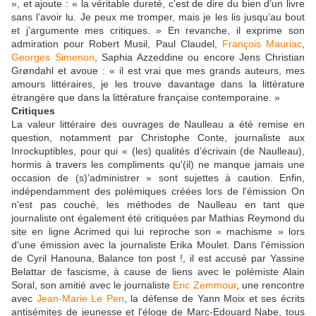
», et ajoute : « la véritable dureté, c’est de dire du bien d’un livre
sans l’avoir lu. Je peux me tromper, mais je les lis jusqu’au bout
et j’argumente mes critiques. » En revanche, il exprime son
admiration pour Robert Musil, Paul Claudel,
François Mauriac
,
Georges Simenon
, Saphia Azzeddine ou encore Jens Christian
Grøndahl et avoue : « il est vrai que mes grands auteurs, mes
amours littéraires, je les trouve davantage dans la littérature
étrangère que dans la littérature française contemporaine. »
Critiques
La valeur littéraire des ouvrages de Naulleau a été remise en
question, notamment par Christophe Conte, journaliste aux
Inrockuptibles, pour qui « (les) qualités d’écrivain (de Naulleau),
hormis à travers les compliments qu'(il) ne manque jamais une
occasion de (s)’administrer » sont sujettes à caution. Enfin,
indépendamment des polémiques créées lors de l'émission On
n’est pas couché, les méthodes de Naulleau en tant que
journaliste ont également été critiquées par Mathias Reymond du
site en ligne Acrimed qui lui reproche son « machisme » lors
d'une émission avec la journaliste Erika Moulet. Dans l'émission
de Cyril Hanouna, Balance ton post !, il est accusé par Yassine
Belattar de fascisme, à cause de liens avec le polémiste Alain
Soral, son amitié avec le journaliste
Eric Zemmour
, une rencontre
avec
Jean-Marie Le Pen
, la défense de Yann Moix et ses écrits
antisémites de jeunesse et l'éloge de Marc-Edouard Nabe, tous