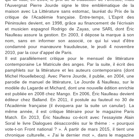
l'Auvergnat Pierre Jourde signe le titre emblématique de la
maison avec La Littérature sans estomac, lauréat du Prix de la
critique de l'Académie française. Entre-temps, L'Esprit des
Péninsules devient, en 1998, grâce au financement de l'écrivain
et musicien espagnol Rodrigo de Zayas, une SARL dont Éric
Naulleau assure la gestion. En 2003, il dépose la marque à son
nom, sans en informer son associé, ce qui lui vaut d'être
condamné pour manœuvre frauduleuse, le jeudi 4 novembre
2010, par la cour d'appel de Paris.
Il est parallèlement critique pour le mensuel de littérature
contemporaine Le Matricule des anges. Par la suite, il écrit des
pamphlets sur la littérature et les auteurs contemporains (dont
Michel Houellebecq). Avec Pierre Jourde, il publie, en 2004, une
parodie de manuel de littérature, Le Jourde & Naulleau, sur le
modèle du Lagarde et Michard, dont une nouvelle édition enrichie
est publiée en 2008 chez Mango. En 2006, Éric Naulleau devient
éditeur chez Balland. En 2011, il postule au fauteuil no 30 de
l'Académie française (il évoquera par la suite un canular). La
même année, il est critique littéraire pour le magazine Paris
Match. En 2013, Éric Naulleau co-écrit avec l'essayiste Alain
Soral le livre Dialogues désaccordés sur le thème : « pourquoi
vote-t-on Front national ? ». À partir de mars 2015, il tient une
chronique culturelle, « J'ai le dernier mot », dans le magazine