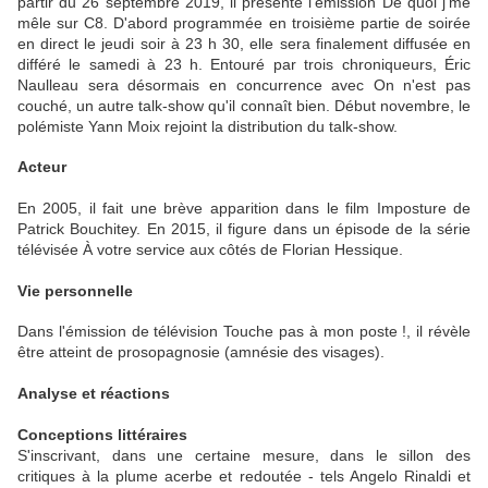
partir du 26 septembre 2019, il présente l'émission De quoi j'me
mêle sur C8. D'abord programmée en troisième partie de soirée
en direct le jeudi soir à 23 h 30, elle sera finalement diffusée en
différé le samedi à 23 h. Entouré par trois chroniqueurs, Éric
Naulleau sera désormais en concurrence avec On n'est pas
couché, un autre talk-show qu'il connaît bien. Début novembre, le
polémiste Yann Moix rejoint la distribution du talk-show.
Acteur
En 2005, il fait une brève apparition dans le film Imposture de
Patrick Bouchitey. En 2015, il figure dans un épisode de la série
télévisée À votre service aux côtés de Florian Hessique.
Vie personnelle
Dans l'émission de télévision Touche pas à mon poste !, il révèle
être atteint de prosopagnosie (amnésie des visages).
Analyse et réactions
Conceptions littéraires
S'inscrivant, dans une certaine mesure, dans le sillon des
critiques à la plume acerbe et redoutée - tels Angelo Rinaldi et