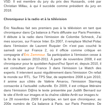
VSD. Il est membre du jury du prix des Hussards, créé par
Christian Millau, à qui il succède comme président du jury en
2018.
Chroniqueur à la radio et à la télévision
Éric Naulleau fait ses premiers pas à la télévision en tant que
chroniqueur dans Ça balance à Paris diffusée sur Paris Première.
Il débute à la radio dans l'émission de Colombe Schneck, J'ai
mes sources, sur France Inter. En 2007, il remplace Michel Polac
dans l'émission de Laurent Ruquier On n'est pas couché le
samedi soir sur France 2, où il officie comme critique en
compagnie d'
Éric Zemmour
. Sa participation à l'émission cesse à
la fin de la saison 2010-2011. À partir de novembre 2008, il est
chroniqueur pour le quotidien Aujourd'hui Sport et, depuis 2010, il
est consultant pour France 3 dans l'émission Le Match des
experts. Il intervient aussi régulièrement dans l'émission On refait
le monde sur RTL. Sur TPS Star, de septembre 2008 à juin 2010,
il anime aux côtés de Valérie Amarou, l'émission Starmag
consacrée à l'actualité culturelle. En 2009, il est critique littéraire
dans l'émission D@ns le texte présentée par Judith Bernard sur
le site d'Arrêt sur images et la chaîne câblée Arrêt sur images.tv.
Le 28 novembre 2009 il participe, en tant que chroniqueur, au
200e numéro de Ça balance à Paris, sur Paris Première. De