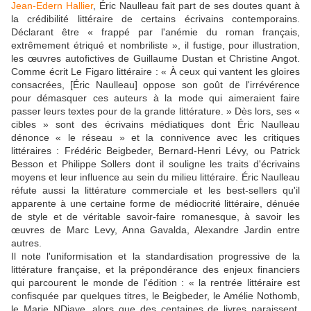
Jean-Edern Hallier
, Éric Naulleau fait part de ses doutes quant à
la crédibilité littéraire de certains écrivains contemporains.
Déclarant être « frappé par l'anémie du roman français,
extrêmement étriqué et nombriliste », il fustige, pour illustration,
les œuvres autofictives de Guillaume Dustan et Christine Angot.
Comme écrit Le Figaro littéraire : « À ceux qui vantent les gloires
consacrées, [Éric Naulleau] oppose son goût de l'irrévérence
pour démasquer ces auteurs à la mode qui aimeraient faire
passer leurs textes pour de la grande littérature. » Dès lors, ses «
cibles » sont des écrivains médiatiques dont Éric Naulleau
dénonce « le réseau » et la connivence avec les critiques
littéraires : Frédéric Beigbeder, Bernard-Henri Lévy, ou Patrick
Besson et Philippe Sollers dont il souligne les traits d'écrivains
moyens et leur influence au sein du milieu littéraire. Éric Naulleau
réfute aussi la littérature commerciale et les best-sellers qu'il
apparente à une certaine forme de médiocrité littéraire, dénuée
de style et de véritable savoir-faire romanesque, à savoir les
œuvres de Marc Levy, Anna Gavalda, Alexandre Jardin entre
autres.
Il note l'uniformisation et la standardisation progressive de la
littérature française, et la prépondérance des enjeux financiers
qui parcourent le monde de l'édition : « la rentrée littéraire est
confisquée par quelques titres, le Beigbeder, le Amélie Nothomb,
le Marie NDiaye, alors que des centaines de livres paraissent.