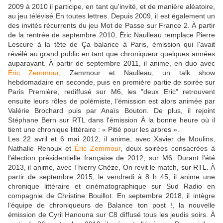
2009 à 2010 il participe, en tant qu'invité, et de manière aléatoire,
au jeu télévisé En toutes lettres. Depuis 2009, il est également un
des invités récurrents du jeu Mot de Passe sur France 2. À partir
de la rentrée de septembre 2010, Éric Naulleau remplace Pierre
Lescure à la tête de Ça balance à Paris, émission qui l'avait
révélé au grand public en tant que chroniqueur quelques années
auparavant. À partir de septembre 2011, il anime, en duo avec
Éric Zemmour
, Zemmour et Naulleau, un talk show
hebdomadaire en seconde, puis en première partie de soirée sur
Paris Première, rediffusé sur M6, les "deux Eric" retrouvent
ensuite leurs rôles de polémiste, l'émission est alors animée par
Valérie Brochard puis par Anaïs Bouton. De plus, il rejoint
Stéphane Bern sur RTL dans l'émission À la bonne heure où il
tient une chronique littéraire : « Pitié pour les arbres ».
Les 22 avril et 6 mai 2012, il anime, avec Xavier de Moulins,
Nathalie Renoux et
Éric Zemmour
, deux soirées consacrées à
l'élection présidentielle française de 2012, sur M6. Durant l'été
2013, il anime, avec Thierry Chèze, On revit le match, sur RTL. À
partir de septembre 2015, le vendredi à 8 h 45, il anime une
chronique littéraire et cinématographique sur Sud Radio en
compagnie de Christine Bouillot. En septembre 2018, il intègre
l'équipe de chroniqueurs de Balance ton post !, la nouvelle
émission de Cyril Hanouna sur C8 diffusé tous les jeudis soirs. À