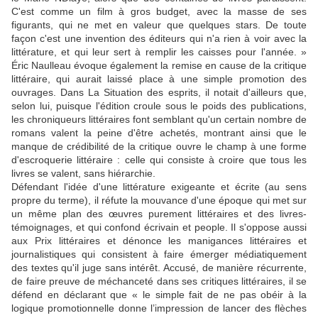
C'est comme un film à gros budget, avec la masse de ses
figurants, qui ne met en valeur que quelques stars. De toute
façon c'est une invention des éditeurs qui n'a rien à voir avec la
littérature, et qui leur sert à remplir les caisses pour l'année. »
Éric Naulleau évoque également la remise en cause de la critique
littéraire, qui aurait laissé place à une simple promotion des
ouvrages. Dans La Situation des esprits, il notait d'ailleurs que,
selon lui, puisque l'édition croule sous le poids des publications,
les chroniqueurs littéraires font semblant qu'un certain nombre de
romans valent la peine d'être achetés, montrant ainsi que le
manque de crédibilité de la critique ouvre le champ à une forme
d'escroquerie littéraire : celle qui consiste à croire que tous les
livres se valent, sans hiérarchie.
Défendant l'idée d'une littérature exigeante et écrite (au sens
propre du terme), il réfute la mouvance d'une époque qui met sur
un même plan des œuvres purement littéraires et des livres-
témoignages, et qui confond écrivain et people. Il s'oppose aussi
aux Prix littéraires et dénonce les manigances littéraires et
journalistiques qui consistent à faire émerger médiatiquement
des textes qu'il juge sans intérêt. Accusé, de manière récurrente,
de faire preuve de méchanceté dans ses critiques littéraires, il se
défend en déclarant que « le simple fait de ne pas obéir à la
logique promotionnelle donne l’impression de lancer des flèches