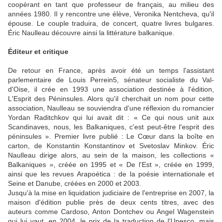
coopérant en tant que professeur de français, au milieu des
années 1980. Il y rencontre une élève, Veronika Nentcheva, qu'il
épouse. Le couple traduira, de concert, quatre livres bulgares.
Éric Naulleau découvre ainsi la littérature balkanique.
Éditeur et critique
De retour en France, après avoir été un temps l'assistant
parlementaire de Louis Perrein5, sénateur socialiste du Val-
d'Oise, il crée en 1993 une association destinée à l'édition,
L'Esprit des Péninsules. Alors qu'il cherchait un nom pour cette
association, Naulleau se souviendra d'une réflexion du romancier
Yordan Raditchkov qui lui avait dit : « Ce qui nous unit aux
Scandinaves, nous, les Balkaniques, c'est peut-être l'esprit des
péninsules ». Premier livre publié : Le Cœur dans la boîte en
carton, de Konstantin Konstantinov et Svetoslav Minkov. Éric
Naulleau dirige alors, au sein de la maison, les collections «
Balkaniques », créée en 1995 et « De l'Est », créée en 1999,
ainsi que les revues Arapoética : de la poésie internationale et
Seine et Danube, créées en 2000 et 2003.
Jusqu'à la mise en liquidation judiciaire de l'entreprise en 2007, la
maison d'édition publie près de deux cents titres, avec des
auteurs comme Cardoso, Anton Dontchev ou Angel Wagenstein
qui lui vaut, en 2004, le prix de la traduction de l'Unesco, mais