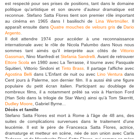
est respecté pour ses prises de positions, tant dans le domaine
politique qu'artistique et son œuvre d'auteur dramatique est
reconnue. Stefano Satta Flores tient son premier rôle important
au cinéma en 1965 dans I basilischi de
Lina Wertmüller
. Il
apparaît ensuite dans
Quatre mouches de velours gris
de
Dario
Argento
.
Il doit attendre 1974 pour accéder à une reconnaissance
internationale avec le rôle de Nicola Palumbo dans Nous nous
sommes tant aimés qu'il interprète aux côtés de
Vittorio
Gassman
, Nino Manfredi et
Stefania Sandrelli
. Avant de retrouver
Ettore Scola
en 1980 avec La Terrasse, il tourne avec Pasquale
Squitieri, Vittorio Sindoni et
Tinto Brass
. Il partage l'affiche avec
Agostina Belli
dans L'Enfant de nuit ou avec
Lino Ventura
dans
Cent jours à Palerme, son dernier film. Il a aussi été une figure
populaire du petit écran italien. Participant au doublage de
nombreux films, il a notamment prêté sa voix à Harrison Ford
(Han Solo dans la trilogie de Star Wars) ainsi qu'à Tom Skerritt,
Dudley Moore
, Gabriel Byrne...
Décès et famille
Stefano Satta Flores est mort à Rome à l'âge de 48 ans, des
suites de complications survenues dans le traitement d'une
leucémie. Il est le père de Francesca Satta Flores, actrice,
dramaturge et metteur en scène, née de son union avec Carla
Tedesco, et de Margherita Ricci Satta Flores, qui comme sa mère