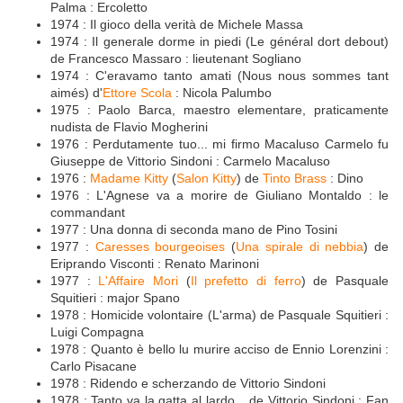
Palma : Ercoletto
1974 : Il gioco della verità de Michele Massa
1974 : Il generale dorme in piedi (Le général dort debout)
de Francesco Massaro : lieutenant Sogliano
1974 : C'eravamo tanto amati (Nous nous sommes tant
aimés) d'
Ettore Scola
: Nicola Palumbo
1975 : Paolo Barca, maestro elementare, praticamente
nudista de Flavio Mogherini
1976 : Perdutamente tuo... mi firmo Macaluso Carmelo fu
Giuseppe de Vittorio Sindoni : Carmelo Macaluso
1976 :
Madame Kitty
(
Salon Kitty
) de
Tinto Brass
: Dino
1976 : L'Agnese va a morire de Giuliano Montaldo : le
commandant
1977 : Una donna di seconda mano de Pino Tosini
1977 :
Caresses bourgeoises
(
Una spirale di nebbia
) de
Eriprando Visconti : Renato Marinoni
1977 :
L'Affaire Mori
(
Il prefetto di ferro
) de Pasquale
Squitieri : major Spano
1978 : Homicide volontaire (L'arma) de Pasquale Squitieri :
Luigi Compagna
1978 : Quanto è bello lu murire acciso de Ennio Lorenzini :
Carlo Pisacane
1978 : Ridendo e scherzando de Vittorio Sindoni
1978 : Tanto va la gatta al lardo... de Vittorio Sindoni : Fan