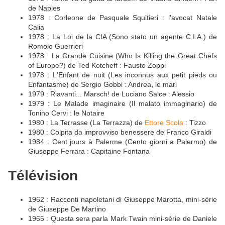
de Naples
1978 : Corleone de Pasquale Squitieri : l'avocat Natale
Calia
1978 : La Loi de la CIA (Sono stato un agente C.I.A.) de
Romolo Guerrieri
1978 : La Grande Cuisine (Who Is Killing the Great Chefs
of Europe?) de Ted Kotcheff : Fausto Zoppi
1978 : L'Enfant de nuit (Les inconnus aux petit pieds ou
Enfantasme) de Sergio Gobbi : Andrea, le mari
1979 : Riavanti... Marsch! de Luciano Salce : Alessio
1979 : Le Malade imaginaire (Il malato immaginario) de
Tonino Cervi : le Notaire
1980 : La Terrasse (La Terrazza) de
Ettore Scola
: Tizzo
1980 : Colpita da improvviso benessere de Franco Giraldi
1984 : Cent jours à Palerme (Cento giorni a Palermo) de
Giuseppe Ferrara : Capitaine Fontana
Télévision
1962 : Racconti napoletani di Giuseppe Marotta, mini-série
de Giuseppe De Martino
1965 : Questa sera parla Mark Twain mini-série de Daniele