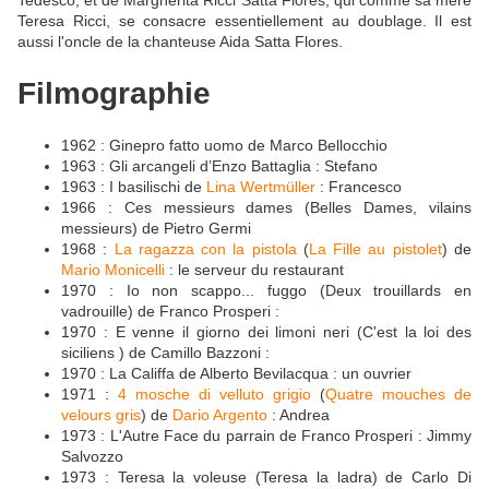
Teresa Ricci, se consacre essentiellement au doublage. Il est
aussi l'oncle de la chanteuse Aida Satta Flores.
Filmographie
1962 : Ginepro fatto uomo de Marco Bellocchio
1963 : Gli arcangeli d’Enzo Battaglia : Stefano
1963 : I basilischi de
Lina Wertmüller
: Francesco
1966 : Ces messieurs dames (Belles Dames, vilains
messieurs) de Pietro Germi
1968 :
La ragazza con la pistola
(
La Fille au pistolet
) de
Mario Monicelli
: le serveur du restaurant
1970 : Io non scappo... fuggo (Deux trouillards en
vadrouille) de Franco Prosperi :
1970 : E venne il giorno dei limoni neri (C'est la loi des
siciliens ) de Camillo Bazzoni :
1970 : La Califfa de Alberto Bevilacqua : un ouvrier
1971 :
4 mosche di velluto grigio
(
Quatre mouches de
velours gris
) de
Dario Argento
: Andrea
1973 : L'Autre Face du parrain de Franco Prosperi : Jimmy
Salvozzo
1973 : Teresa la voleuse (Teresa la ladra) de Carlo Di