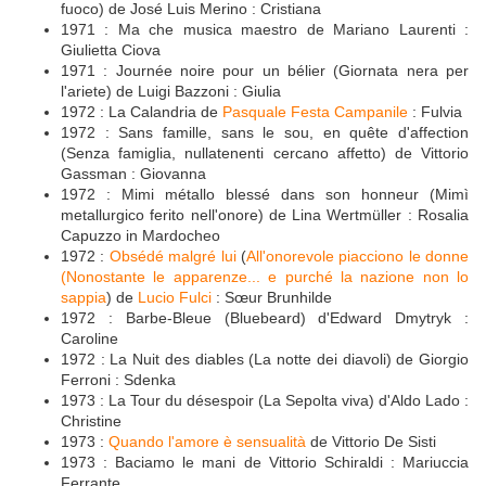
fuoco) de José Luis Merino : Cristiana
1971 : Ma che musica maestro de Mariano Laurenti :
Giulietta Ciova
1971 : Journée noire pour un bélier (Giornata nera per
l'ariete) de Luigi Bazzoni : Giulia
1972 : La Calandria de
Pasquale Festa Campanile
: Fulvia
1972 : Sans famille, sans le sou, en quête d'affection
(Senza famiglia, nullatenenti cercano affetto) de Vittorio
Gassman : Giovanna
1972 : Mimi métallo blessé dans son honneur (Mimì
metallurgico ferito nell'onore) de Lina Wertmüller : Rosalia
Capuzzo in Mardocheo
1972 :
Obsédé malgré lui
(
All'onorevole piacciono le donne
(Nonostante le apparenze... e purché la nazione non lo
sappia
) de
Lucio Fulci
: Sœur Brunhilde
1972 : Barbe-Bleue (Bluebeard) d'Edward Dmytryk :
Caroline
1972 : La Nuit des diables (La notte dei diavoli) de Giorgio
Ferroni : Sdenka
1973 : La Tour du désespoir (La Sepolta viva) d'Aldo Lado :
Christine
1973 :
Quando l'amore è sensualità
de Vittorio De Sisti
1973 : Baciamo le mani de Vittorio Schiraldi : Mariuccia
Ferrante