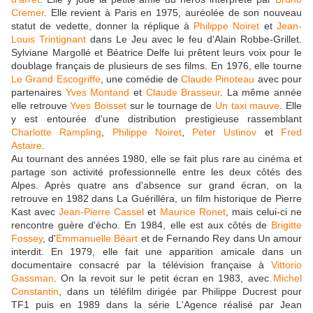
Cremer
. Elle revient à Paris en 1975, auréolée de son nouveau
statut de vedette, donner la réplique à
Philippe Noiret
et
Jean-
Louis Trintignant
dans Le Jeu avec le feu d'Alain Robbe-Grillet.
Sylviane Margollé et Béatrice Delfe lui prêtent leurs voix pour le
doublage français de plusieurs de ses films. En 1976, elle tourne
Le Grand Escogriffe
, une comédie de
Claude Pinoteau
avec pour
partenaires
Yves Montand
et
Claude Brasseur
. La même année
elle retrouve
Yves Boisset
sur le tournage de
Un taxi mauve
. Elle
y est entourée d'une distribution prestigieuse rassemblant
Charlotte Rampling
,
Philippe Noiret
,
Peter Ustinov
et
Fred
Astaire
.
Au tournant des années 1980, elle se fait plus rare au cinéma et
partage son activité professionnelle entre les deux côtés des
Alpes. Après quatre ans d'absence sur grand écran, on la
retrouve en 1982 dans La Guérilléra, un film historique de Pierre
Kast avec
Jean-Pierre Cassel
et
Maurice Ronet
, mais celui-ci ne
rencontre guère d'écho. En 1984, elle est aux côtés de
Brigitte
Fossey
, d'
Emmanuelle Béart
et de Fernando Rey dans Un amour
interdit. En 1979, elle fait une apparition amicale dans un
documentaire consacré par la télévision française à
Vittorio
Gassman
. On la revoit sur le petit écran en 1983, avec
Michel
Constantin
, dans un téléfilm dirigée par Philippe Ducrest pour
TF1 puis en 1989 dans la série L'Agence réalisé par Jean