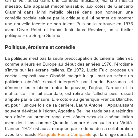
On la voit aussi dans une comédie musicale, Ma che musica
maestro. Elle apparaît méconnaissable, aux côtés de Giancarlo
Giannini dans Mimi métallo blessé dans son honneur, une
comédie sociale saluée par la critique qui lui permet de montrer
une nouvelle facette de son talent. Puis on la retrouve en 1973
avec Oliver Reed et Fabio Testi dans Revolver, un « thriller
politique » de Sergio Sollima.
Politique, érotisme et comédie
La politique n'est pas la seule préoccupation du cinéma italien et,
comme ailleurs en Europe au début des années 1970, l'érotisme
s'invite sur les écrans italiens. En 1972, Lucio Fulci propose un
cocktail explosif avec Obsédé malgré lui qui met en scène un
politicien obsédé sexuel interprété par Lando Buzzanca et
dénonce les relations entre le pouvoir, l'église, l'armée et la
maffia. Le film fait scandale, est retiré de l'affiche puis ressort
amputé par la censure. Elle côtoie au générique Francis Blanche,
et, pour l'unique fois de sa carrière, Laura Antonelli. Apparaissant
souvent dévêtue à l'écran, Agostina Belli ne tarde pas à rejoindre
son aînée au premier rang des icônes sexy du cinéma italien
avec des films comme Quando l'amore è sensualità ou Virilità.
L'année 1972 est aussi marquée par le début de sa collaboration
avec le cinéaste
Pasquale Festa Campanile
qui la dirige dans La