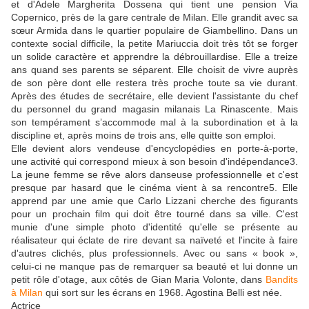
et d'Adele Margherita Dossena qui tient une pension Via
Copernico, près de la gare centrale de Milan. Elle grandit avec sa
sœur Armida dans le quartier populaire de Giambellino. Dans un
contexte social difficile, la petite Mariuccia doit très tôt se forger
un solide caractère et apprendre la débrouillardise. Elle a treize
ans quand ses parents se séparent. Elle choisit de vivre auprès
de son père dont elle restera très proche toute sa vie durant.
Après des études de secrétaire, elle devient l'assistante du chef
du personnel du grand magasin milanais La Rinascente. Mais
son tempérament s’accommode mal à la subordination et à la
discipline et, après moins de trois ans, elle quitte son emploi.
Elle devient alors vendeuse d'encyclopédies en porte-à-porte,
une activité qui correspond mieux à son besoin d'indépendance3.
La jeune femme se rêve alors danseuse professionnelle et c'est
presque par hasard que le cinéma vient à sa rencontre5. Elle
apprend par une amie que Carlo Lizzani cherche des figurants
pour un prochain film qui doit être tourné dans sa ville. C'est
munie d'une simple photo d'identité qu'elle se présente au
réalisateur qui éclate de rire devant sa naïveté et l'incite à faire
d'autres clichés, plus professionnels. Avec ou sans « book »,
celui-ci ne manque pas de remarquer sa beauté et lui donne un
petit rôle d'otage, aux côtés de Gian Maria Volonte, dans
Bandits
à Milan
qui sort sur les écrans en 1968. Agostina Belli est née.
Actrice