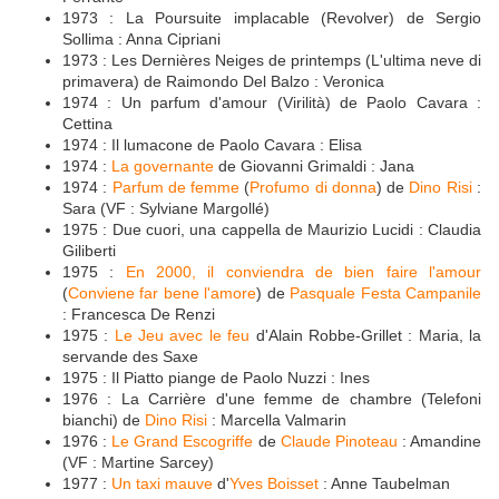
1973 : La Poursuite implacable (Revolver) de Sergio
Sollima : Anna Cipriani
1973 : Les Dernières Neiges de printemps (L'ultima neve di
primavera) de Raimondo Del Balzo : Veronica
1974 : Un parfum d'amour (Virilità) de Paolo Cavara :
Cettina
1974 : Il lumacone de Paolo Cavara : Elisa
1974 :
La governante
de Giovanni Grimaldi : Jana
1974 :
Parfum de femme
(
Profumo di donna
) de
Dino Risi
:
Sara (VF : Sylviane Margollé)
1975 : Due cuori, una cappella de Maurizio Lucidi : Claudia
Giliberti
1975 :
En 2000, il conviendra de bien faire l'amour
(
Conviene far bene l'amore
) de
Pasquale Festa Campanile
: Francesca De Renzi
1975 :
Le Jeu avec le feu
d'Alain Robbe-Grillet : Maria, la
servande des Saxe
1975 : Il Piatto piange de Paolo Nuzzi : Ines
1976 : La Carrière d'une femme de chambre (Telefoni
bianchi) de
Dino Risi
: Marcella Valmarin
1976 :
Le Grand Escogriffe
de
Claude Pinoteau
: Amandine
(VF : Martine Sarcey)
1977 :
Un taxi mauve
d'
Yves Boisset
: Anne Taubelman