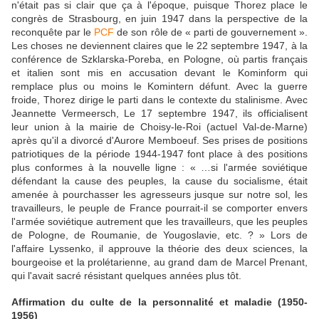
n'était pas si clair que ça à l'époque, puisque Thorez place le
congrès de Strasbourg, en juin 1947 dans la perspective de la
reconquête par le
PCF
de son rôle de « parti de gouvernement ».
Les choses ne deviennent claires que le 22 septembre 1947, à la
conférence de Szklarska-Poreba, en Pologne, où partis français
et italien sont mis en accusation devant le Kominform qui
remplace plus ou moins le Komintern défunt. Avec la guerre
froide, Thorez dirige le parti dans le contexte du stalinisme. Avec
Jeannette Vermeersch, Le 17 septembre 1947, ils officialisent
leur union à la mairie de Choisy-le-Roi (actuel Val-de-Marne)
après qu'il a divorcé d'Aurore Memboeuf. Ses prises de positions
patriotiques de la période 1944-1947 font place à des positions
plus conformes à la nouvelle ligne : « …si l'armée soviétique
défendant la cause des peuples, la cause du socialisme, était
amenée à pourchasser les agresseurs jusque sur notre sol, les
travailleurs, le peuple de France pourrait-il se comporter envers
l'armée soviétique autrement que les travailleurs, que les peuples
de Pologne, de Roumanie, de Yougoslavie, etc. ? » Lors de
l'affaire Lyssenko, il approuve la théorie des deux sciences, la
bourgeoise et la prolétarienne, au grand dam de Marcel Prenant,
qui l'avait sacré résistant quelques années plus tôt.
Affirmation du culte de la personnalité et maladie (1950-
1956)