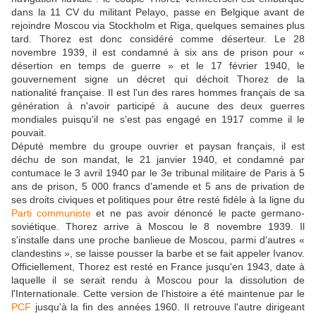
dans la 11 CV du militant Pelayo, passe en Belgique avant de
rejoindre Moscou via Stockholm et Riga, quelques semaines plus
tard. Thorez est donc considéré comme déserteur. Le 28
novembre 1939, il est condamné à six ans de prison pour «
désertion en temps de guerre » et le 17 février 1940, le
gouvernement signe un décret qui déchoit Thorez de la
nationalité française. Il est l'un des rares hommes français de sa
génération à n'avoir participé à aucune des deux guerres
mondiales puisqu'il ne s'est pas engagé en 1917 comme il le
pouvait.
Député membre du groupe ouvrier et paysan français, il est
déchu de son mandat, le 21 janvier 1940, et condamné par
contumace le 3 avril 1940 par le 3e tribunal militaire de Paris à 5
ans de prison, 5 000 francs d'amende et 5 ans de privation de
ses droits civiques et politiques pour être resté fidèle à la ligne du
Parti communiste
et ne pas avoir dénoncé le pacte germano-
soviétique. Thorez arrive à Moscou le 8 novembre 1939. Il
s'installe dans une proche banlieue de Moscou, parmi d'autres «
clandestins », se laisse pousser la barbe et se fait appeler Ivanov.
Officiellement, Thorez est resté en France jusqu'en 1943, date à
laquelle il se serait rendu à Moscou pour la dissolution de
l'Internationale. Cette version de l'histoire a été maintenue par le
PCF
jusqu'à la fin des années 1960. Il retrouve l'autre dirigeant