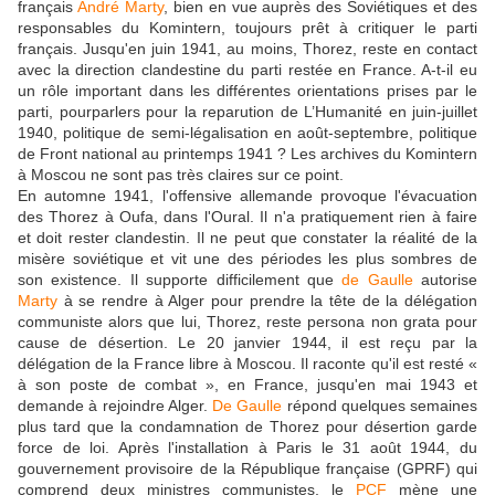
français
André Marty
, bien en vue auprès des Soviétiques et des
responsables du Komintern, toujours prêt à critiquer le parti
français. Jusqu'en juin 1941, au moins, Thorez, reste en contact
avec la direction clandestine du parti restée en France. A-t-il eu
un rôle important dans les différentes orientations prises par le
parti, pourparlers pour la reparution de L’Humanité en juin-juillet
1940, politique de semi-légalisation en août-septembre, politique
de Front national au printemps 1941 ? Les archives du Komintern
à Moscou ne sont pas très claires sur ce point.
En automne 1941, l'offensive allemande provoque l'évacuation
des Thorez à Oufa, dans l'Oural. Il n'a pratiquement rien à faire
et doit rester clandestin. Il ne peut que constater la réalité de la
misère soviétique et vit une des périodes les plus sombres de
son existence. Il supporte difficilement que
de Gaulle
autorise
Marty
à se rendre à Alger pour prendre la tête de la délégation
communiste alors que lui, Thorez, reste persona non grata pour
cause de désertion. Le 20 janvier 1944, il est reçu par la
délégation de la France libre à Moscou. Il raconte qu'il est resté «
à son poste de combat », en France, jusqu'en mai 1943 et
demande à rejoindre Alger.
De Gaulle
répond quelques semaines
plus tard que la condamnation de Thorez pour désertion garde
force de loi. Après l'installation à Paris le 31 août 1944, du
gouvernement provisoire de la République française (GPRF) qui
comprend deux ministres communistes, le
PCF
mène une