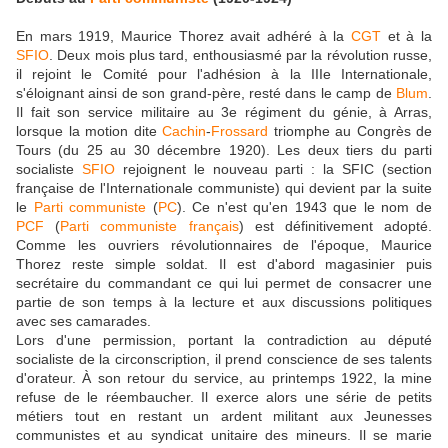
En mars 1919, Maurice Thorez avait adhéré à la
CGT
et à la
SFIO
. Deux mois plus tard, enthousiasmé par la révolution russe,
il rejoint le Comité pour l'adhésion à la IIIe Internationale,
s'éloignant ainsi de son grand-père, resté dans le camp de
Blum
.
Il fait son service militaire au 3e régiment du génie, à Arras,
lorsque la motion dite
Cachin
-
Frossard
triomphe au Congrès de
Tours (du 25 au 30 décembre 1920). Les deux tiers du parti
socialiste
SFIO
rejoignent le nouveau parti : la SFIC (section
française de l'Internationale communiste) qui devient par la suite
le
Parti communiste
(
PC
). Ce n'est qu'en 1943 que le nom de
PCF
(
Parti communiste français
) est définitivement adopté.
Comme les ouvriers révolutionnaires de l'époque, Maurice
Thorez reste simple soldat. Il est d'abord magasinier puis
secrétaire du commandant ce qui lui permet de consacrer une
partie de son temps à la lecture et aux discussions politiques
avec ses camarades.
Lors d'une permission, portant la contradiction au député
socialiste de la circonscription, il prend conscience de ses talents
d'orateur. À son retour du service, au printemps 1922, la mine
refuse de le réembaucher. Il exerce alors une série de petits
métiers tout en restant un ardent militant aux Jeunesses
communistes et au syndicat unitaire des mineurs. Il se marie