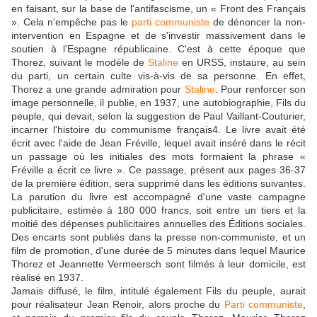
en faisant, sur la base de l'antifascisme, un « Front des Français
». Cela n'empêche pas le
parti communiste
de dénoncer la non-
intervention en Espagne et de s'investir massivement dans le
soutien à l'Espagne républicaine. C'est à cette époque que
Thorez, suivant le modèle de
Staline
en URSS, instaure, au sein
du parti, un certain culte vis-à-vis de sa personne. En effet,
Thorez a une grande admiration pour
Staline
. Pour renforcer son
image personnelle, il publie, en 1937, une autobiographie, Fils du
peuple, qui devait, selon la suggestion de Paul Vaillant-Couturier,
incarner l'histoire du communisme français4. Le livre avait été
écrit avec l'aide de Jean Fréville, lequel avait inséré dans le récit
un passage où les initiales des mots formaient la phrase «
Fréville a écrit ce livre ». Ce passage, présent aux pages 36-37
de la première édition, sera supprimé dans les éditions suivantes.
La parution du livre est accompagné d'une vaste campagne
publicitaire, estimée à 180 000 francs, soit entre un tiers et la
moitié des dépenses publicitaires annuelles des Éditions sociales.
Des encarts sont publiés dans la presse non-communiste, et un
film de promotion, d'une durée de 5 minutes dans lequel Maurice
Thorez et Jeannette Vermeersch sont filmés à leur domicile, est
réalisé en 1937.
Jamais diffusé, le film, intitulé également Fils du peuple, aurait
pour réalisateur Jean Renoir, alors proche du
Parti communiste
,