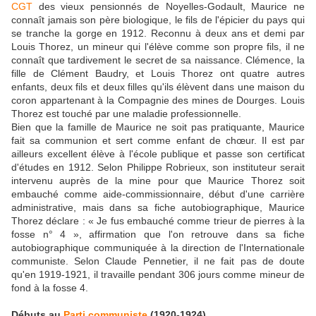
CGT
des vieux pensionnés de Noyelles-Godault, Maurice ne
connaît jamais son père biologique, le fils de l'épicier du pays qui
se tranche la gorge en 1912. Reconnu à deux ans et demi par
Louis Thorez, un mineur qui l'élève comme son propre fils, il ne
connaît que tardivement le secret de sa naissance. Clémence, la
fille de Clément Baudry, et Louis Thorez ont quatre autres
enfants, deux fils et deux filles qu'ils élèvent dans une maison du
coron appartenant à la Compagnie des mines de Dourges. Louis
Thorez est touché par une maladie professionnelle.
Bien que la famille de Maurice ne soit pas pratiquante, Maurice
fait sa communion et sert comme enfant de chœur. Il est par
ailleurs excellent élève à l'école publique et passe son certificat
d'études en 1912. Selon Philippe Robrieux, son instituteur serait
intervenu auprès de la mine pour que Maurice Thorez soit
embauché comme aide-commissionnaire, début d'une carrière
administrative, mais dans sa fiche autobiographique, Maurice
Thorez déclare : « Je fus embauché comme trieur de pierres à la
fosse n° 4 », affirmation que l'on retrouve dans sa fiche
autobiographique communiquée à la direction de l'Internationale
communiste. Selon Claude Pennetier, il ne fait pas de doute
qu'en 1919-1921, il travaille pendant 306 jours comme mineur de
fond à la fosse 4.
Débuts au
Parti communiste
(1920-1924)