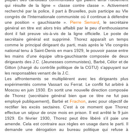
qui résulte de la ligne « classe contre classe ». Activement
recherché par la police, il part à Bruxelles, puis participe au VIe
congrès de l'Internationale communiste où il continue à défendre
une position « gauchisante ».
Pierre Semard
, le secrétaire
général en titre est alors très affaibli par le peu d'enthousiasme
dont il fait preuve vis-à-vis de la ligne officielle. Le poste de
secrétaire général est supprimé. Thorez apparaît un temps
comme le principal dirigeant du parti, mais après le VIe congrès
national tenu à Saint-Denis en mars 1929, le pouvoir passe entre
les mains d'une équipe ultra-gauchisante composée de deux
dirigeants des J.C. (Jeunesses communistes), Barbé, Célor et de
Gitton (chargé du contrôle politique de la CGTU) s'appuyant sur
les responsables venant de la J.C.
Les affrontements se multiplièrent avec les dirigeants plus
expérimentés comme Vassart ou Ferrat. Le conflit fut arbitré à
Moscou en juin 1930. En sortit une nouvelle direction composée
de Thorez (secrétaire général bien que ce titre ne fut pas
employé publiquement), Barbé et
Frachon
, avec pour objectif de
rectifier les excès sectaires. C'est à ce moment que Thorez
effectue un séjour de onze mois en prison. Il est arrêté le 9 juin
1929. En février 1930, Thorez peut être libéré s'il paie une
amende. Cela est contraire aux règles en usage dans le parti. Il
demande une dérogation au bureau politique qui refuse à