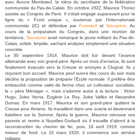
avec Aurore Membœuf, la nièce du secrétaire de la fédération
communiste du Pas-de-Calais. En octobre 1922, Maurice Thorez
assiste au Congrès de Paris. Il s'était engagé auparavant pour la
ligne du « Front unique », soutenue par l'Internationale
communiste (IC) et défendue par
Frossard
et
Souvarine
. Au
cours de la préparation du Congrès, dans une réunion de
tendance,
Souvarine
avait remarqué le jeune militant du Pas-de-
Calais, solide, limpide, sachant analyser simplement une situation
concrète.
Le 30 septembre 1914, Maurice doit fuir devant l'avance
allemande avec son grand-père. Après un mois d'errance, ils sont
finalement évacués vers la Creuse et envoyés à Clugnat. Ils y
reçurent bon accueil. Maurice peut suivre des cours du soir mais
décline la proposition de préparer l'École normale. Il préfère être
embauché comme valet de ferme chez un cultivateur socialiste,
le « père Ménager », mais s'adonne aussi à la lecture : Victor
Hugo, Jules Verne, Eugène Le Roy, Jules Vallès et Alexandre
Dumas. En mars 1917, Maurice et son grand-père quittent la
Creuse pour Amiens. Ils travaillent dans une scierie et deviennent
bateliers sur la Somme. Après la guerre, Maurice retrouve ses
parents et rentre à Noyelles-Godault où il travaille d'abord à la
reconstruction du chemin de fer, puis, 16 avril 1919, comme
mineur de fond. Le 15 mars 1920, il commence son service
militaire.