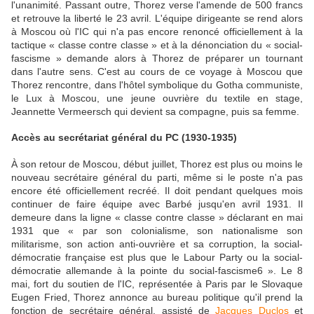
l'unanimité. Passant outre, Thorez verse l'amende de 500 francs
et retrouve la liberté le 23 avril. L'équipe dirigeante se rend alors
à Moscou où l'IC qui n'a pas encore renoncé officiellement à la
tactique « classe contre classe » et à la dénonciation du « social-
fascisme » demande alors à Thorez de préparer un tournant
dans l'autre sens. C'est au cours de ce voyage à Moscou que
Thorez rencontre, dans l'hôtel symbolique du Gotha communiste,
le Lux à Moscou, une jeune ouvrière du textile en stage,
Jeannette Vermeersch qui devient sa compagne, puis sa femme.
Accès au secrétariat général du PC (1930-1935)
À son retour de Moscou, début juillet, Thorez est plus ou moins le
nouveau secrétaire général du parti, même si le poste n'a pas
encore été officiellement recréé. Il doit pendant quelques mois
continuer de faire équipe avec Barbé jusqu'en avril 1931. Il
demeure dans la ligne « classe contre classe » déclarant en mai
1931 que « par son colonialisme, son nationalisme son
militarisme, son action anti-ouvrière et sa corruption, la social-
démocratie française est plus que le Labour Party ou la social-
démocratie allemande à la pointe du social-fascisme6 ». Le 8
mai, fort du soutien de l'IC, représentée à Paris par le Slovaque
Eugen Fried, Thorez annonce au bureau politique qu'il prend la
fonction de secrétaire général, assisté de
Jacques Duclos
et