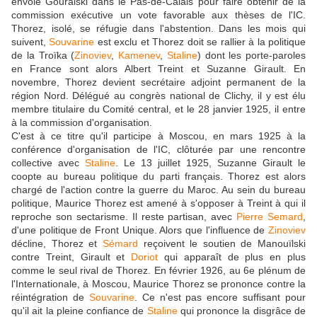
envoie Gouralski dans le Pas-de-Calais pour faire obtenir de la
commission exécutive un vote favorable aux thèses de l'IC.
Thorez, isolé, se réfugie dans l'abstention. Dans les mois qui
suivent,
Souvarine
est exclu et Thorez doit se rallier à la politique
de la Troïka (
Zinoviev
,
Kamenev
,
Staline
) dont les porte-paroles
en France sont alors Albert Treint et Suzanne Girault. En
novembre, Thorez devient secrétaire adjoint permanent de la
région Nord. Délégué au congrès national de Clichy, il y est élu
membre titulaire du Comité central, et le 28 janvier 1925, il entre
à la commission d'organisation.
C'est à ce titre qu'il participe à Moscou, en mars 1925 à la
conférence d'organisation de l'IC, clôturée par une rencontre
collective avec
Staline
. Le 13 juillet 1925, Suzanne Girault le
coopte au bureau politique du parti français. Thorez est alors
chargé de l'action contre la guerre du Maroc. Au sein du bureau
politique, Maurice Thorez est amené à s'opposer à Treint à qui il
reproche son sectarisme. Il reste partisan, avec
Pierre Semard
,
d'une politique de Front Unique. Alors que l'influence de
Zinoviev
décline, Thorez et
Sémard
reçoivent le soutien de Manouïlski
contre Treint, Girault et
Doriot
qui apparaît de plus en plus
comme le seul rival de Thorez. En février 1926, au 6e plénum de
l'Internationale, à Moscou, Maurice Thorez se prononce contre la
réintégration de
Souvarine
. Ce n'est pas encore suffisant pour
qu'il ait la pleine confiance de
Staline
qui prononce la disgrâce de