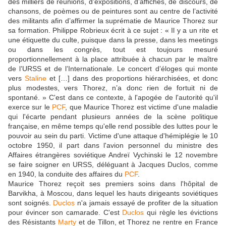
des milliers de réunions, d’expositions, d’affiches, de discours, de
chansons, de poèmes ou de peintures sont au centre de l’activité
des militants afin d’affirmer la suprématie de Maurice Thorez sur
sa formation. Philippe Robrieux écrit à ce sujet : « Il y a un rite et
une étiquette du culte, puisque dans la presse, dans les meetings
ou dans les congrès, tout est toujours mesuré
proportionnellement à la place attribuée à chacun par le maître
de l’URSS et de l’Internationale. Le concert d’éloges qui monte
vers
Staline
et […] dans des proportions hiérarchisées, et donc
plus modestes, vers Thorez, n’a donc rien de fortuit ni de
spontané. » C'est dans ce contexte, à l'apogée de l'autorité qu'il
exerce sur le
PCF
, que Maurice Thorez est victime d'une maladie
qui l'écarte pendant plusieurs années de la scène politique
française, en même temps qu'elle rend possible des luttes pour le
pouvoir au sein du parti. Victime d'une attaque d'hémiplégie le 10
octobre 1950, il part dans l'avion personnel du ministre des
Affaires étrangères soviétique Andreï Vychinski le 12 novembre
se faire soigner en URSS, déléguant à Jacques Duclos, comme
en 1940, la conduite des affaires du
PCF
.
Maurice Thorez reçoit ses premiers soins dans l'hôpital de
Barvikha, à Moscou, dans lequel les hauts dirigeants soviétiques
sont soignés.
Duclos
n'a jamais essayé de profiter de la situation
pour évincer son camarade. C'est
Duclos
qui règle les évictions
des Résistants
Marty
et de Tillon, et Thorez ne rentre en France