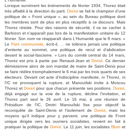
L'Humanité.
Lorsque survinrent les évènements de février 1934, Thorez était
très affaibli à la direction du parti.
Doriot
se fait le champion d'une
politique de « Front unique », au sein du Bureau politique dont
les membres sont de plus en plus réceptifs à ce discours. Mais
Thorez résiste. Pour des raisons de sécurité, il va se cacher à
Barbizon et n'apparaît pas lors de la manifestation unitaire du 12
février. Son nom ne réapparaît dans L'Humanité que le 8 mars. «
Le
Parti communiste
, écrit-il, … ne tolérera jamais une politique
d'entente au sommet, une politique de recul et d'abdication
devant le social-fascisme. » Lors du comité central du 14 mars,
Thorez est pris à partie par Renaud-Jean et
Doriot
. Ce dernier
démissionne alors de son mandat de maire de Saint-Denis pour
se faire réélire triomphalement le 6 mai par les trois quarts de ses
électeurs. Devant cet acte d'indiscipline manifeste, ni Thorez, ni
l'IC ne provoquent la rupture, et Manouïlski invite à Moscou
Thorez et
Doriot
pour que chacun présente ses positions.
Doriot
,
déjà engagé sur la voie de la rupture, décline l'invitation, et
Thorez part seul le 26 avril. Le 16 mai, à une réunion de
Présidium de l'IC, Dmitri Manouïlski fixe pour objectif la
reconquête de Saint-Denis et l'isolement de
Doriot
, mais les
moyens qu'il indique pour y parvenir, une politique de Front
unique dirigée vers les ouvriers socialistes, revient en fait à
pratiquer la politique de
Doriot
. Le 11 juin, les socialistes
Blum
et