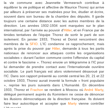
la vie commune avec Jeannette Vermeersch contribue à
équilibrer la vie politique et affective de Maurice Thorez qui arrive
par ailleurs à préserver ses matinées pour lire, étudier et écrire,
souvent dans son bureau de la chambre des députés. Il garde
toujours une certaine distance avec les autres membres de la
direction. Les années 1932-1934 sont marquées sur le plan
international, par l'arrivée au pouvoir d'
Hitler
, et en France par de
timides tentatives de l'équipe Thorez de sortir le parti de son
isolement. En janvier 1933, Thorez et Doriot rencontrent des
membres de la
SFIO
. L'IC condamne ce rapprochement, mais
après la prise du pouvoir par
Hitler
, demande à tous les partis
nationaux de renoncer aux attaques contre les organisations
socialistes « durant l'action commune contre l'offensive du capital
et contre le fascisme ». Thorez envoie un télégramme à l'IC pour
lui demander de prendre contact avec l'Internationale ouvrière
socialiste. Le parti français est alors violemment désavoué par
l'IC. Dans son rapport présenté au comité central les 20, 21 et 22
octobre 1933, Thorez aurait inventé la formule « front populaire
», reprise les jours suivants dans L'Humanité. En décembre
1933, Thorez et
Frachon
se rendent à Moscou où
André Marty
,
délégué permanent auprès du Komintern ne cesse de dénoncer
les illusions démocratiques de la direction française. Ils doivent
faire leur autocritique et accepter que
Marty
vienne contrôler