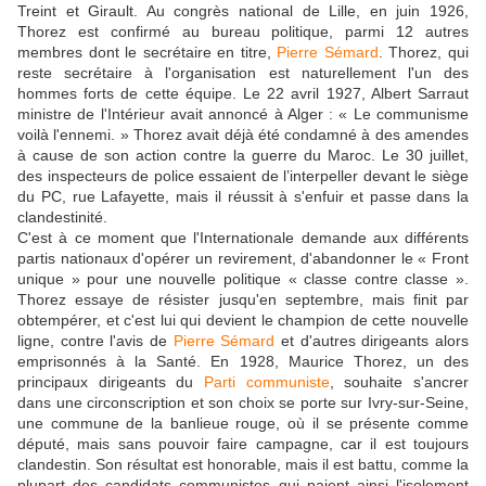
Treint et Girault. Au congrès national de Lille, en juin 1926,
Thorez est confirmé au bureau politique, parmi 12 autres
membres dont le secrétaire en titre,
Pierre Sémard
. Thorez, qui
reste secrétaire à l'organisation est naturellement l'un des
hommes forts de cette équipe. Le 22 avril 1927, Albert Sarraut
ministre de l'Intérieur avait annoncé à Alger : « Le communisme
voilà l'ennemi. » Thorez avait déjà été condamné à des amendes
à cause de son action contre la guerre du Maroc. Le 30 juillet,
des inspecteurs de police essaient de l’interpeller devant le siège
du PC, rue Lafayette, mais il réussit à s'enfuir et passe dans la
clandestinité.
C'est à ce moment que l'Internationale demande aux différents
partis nationaux d'opérer un revirement, d'abandonner le « Front
unique » pour une nouvelle politique « classe contre classe ».
Thorez essaye de résister jusqu'en septembre, mais finit par
obtempérer, et c'est lui qui devient le champion de cette nouvelle
ligne, contre l'avis de
Pierre Sémard
et d'autres dirigeants alors
emprisonnés à la Santé. En 1928, Maurice Thorez, un des
principaux dirigeants du
Parti communiste
, souhaite s'ancrer
dans une circonscription et son choix se porte sur Ivry-sur-Seine,
une commune de la banlieue rouge, où il se présente comme
député, mais sans pouvoir faire campagne, car il est toujours
clandestin. Son résultat est honorable, mais il est battu, comme la
plupart des candidats communistes qui paient ainsi l'isolement