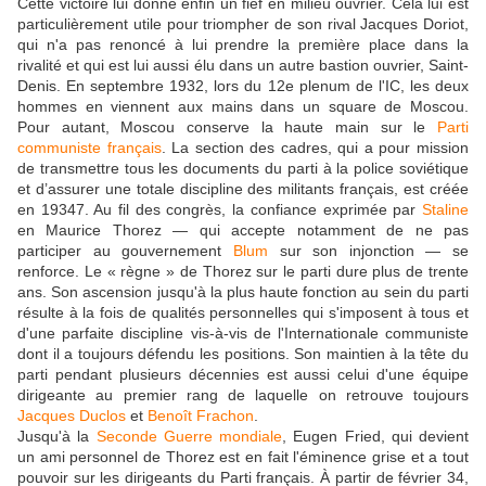
Cette victoire lui donne enfin un fief en milieu ouvrier. Cela lui est
particulièrement utile pour triompher de son rival Jacques Doriot,
qui n'a pas renoncé à lui prendre la première place dans la
rivalité et qui est lui aussi élu dans un autre bastion ouvrier, Saint-
Denis. En septembre 1932, lors du 12e plenum de l'IC, les deux
hommes en viennent aux mains dans un square de Moscou.
Pour autant, Moscou conserve la haute main sur le
Parti
communiste français
. La section des cadres, qui a pour mission
de transmettre tous les documents du parti à la police soviétique
et d’assurer une totale discipline des militants français, est créée
en 19347. Au fil des congrès, la confiance exprimée par
Staline
en Maurice Thorez — qui accepte notamment de ne pas
participer au gouvernement
Blum
sur son injonction — se
renforce. Le « règne » de Thorez sur le parti dure plus de trente
ans. Son ascension jusqu'à la plus haute fonction au sein du parti
résulte à la fois de qualités personnelles qui s'imposent à tous et
d'une parfaite discipline vis-à-vis de l'Internationale communiste
dont il a toujours défendu les positions. Son maintien à la tête du
parti pendant plusieurs décennies est aussi celui d'une équipe
dirigeante au premier rang de laquelle on retrouve toujours
Jacques Duclos
et
Benoît Frachon
.
Jusqu'à la
Seconde Guerre mondiale
, Eugen Fried, qui devient
un ami personnel de Thorez est en fait l'éminence grise et a tout
pouvoir sur les dirigeants du Parti français. À partir de février 34,