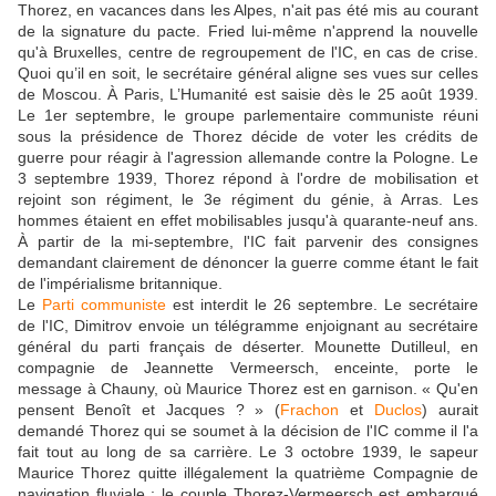
Thorez, en vacances dans les Alpes, n'ait pas été mis au courant
de la signature du pacte. Fried lui-même n'apprend la nouvelle
qu'à Bruxelles, centre de regroupement de l'IC, en cas de crise.
Quoi qu’il en soit, le secrétaire général aligne ses vues sur celles
de Moscou. À Paris, L’Humanité est saisie dès le 25 août 1939.
Le 1er septembre, le groupe parlementaire communiste réuni
sous la présidence de Thorez décide de voter les crédits de
guerre pour réagir à l'agression allemande contre la Pologne. Le
3 septembre 1939, Thorez répond à l'ordre de mobilisation et
rejoint son régiment, le 3e régiment du génie, à Arras. Les
hommes étaient en effet mobilisables jusqu'à quarante-neuf ans.
À partir de la mi-septembre, l'IC fait parvenir des consignes
demandant clairement de dénoncer la guerre comme étant le fait
de l'impérialisme britannique.
Le
Parti communiste
est interdit le 26 septembre. Le secrétaire
de l'IC, Dimitrov envoie un télégramme enjoignant au secrétaire
général du parti français de déserter. Mounette Dutilleul, en
compagnie de Jeannette Vermeersch, enceinte, porte le
message à Chauny, où Maurice Thorez est en garnison. « Qu'en
pensent Benoît et Jacques ? » (
Frachon
et
Duclos
) aurait
demandé Thorez qui se soumet à la décision de l'IC comme il l'a
fait tout au long de sa carrière. Le 3 octobre 1939, le sapeur
Maurice Thorez quitte illégalement la quatrième Compagnie de
navigation fluviale : le couple Thorez-Vermeersch est embarqué