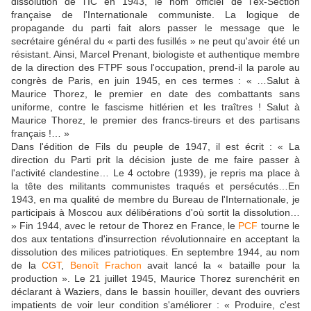
dissolution de l'IC en 1943, le nom officiel de l'ex-Section
française de l'Internationale communiste. La logique de
propagande du parti fait alors passer le message que le
secrétaire général du « parti des fusillés » ne peut qu'avoir été un
résistant. Ainsi, Marcel Prenant, biologiste et authentique membre
de la direction des FTPF sous l'occupation, prend-il la parole au
congrès de Paris, en juin 1945, en ces termes : « …Salut à
Maurice Thorez, le premier en date des combattants sans
uniforme, contre le fascisme hitlérien et les traîtres ! Salut à
Maurice Thorez, le premier des francs-tireurs et des partisans
français !… »
Dans l'édition de Fils du peuple de 1947, il est écrit : « La
direction du Parti prit la décision juste de me faire passer à
l'activité clandestine… Le 4 octobre (1939), je repris ma place à
la tête des militants communistes traqués et persécutés…En
1943, en ma qualité de membre du Bureau de l'Internationale, je
participais à Moscou aux délibérations d'où sortit la dissolution…
» Fin 1944, avec le retour de Thorez en France, le
PCF
tourne le
dos aux tentations d'insurrection révolutionnaire en acceptant la
dissolution des milices patriotiques. En septembre 1944, au nom
de la
CGT
,
Benoît Frachon
avait lancé la « bataille pour la
production ». Le 21 juillet 1945, Maurice Thorez surenchérit en
déclarant à Waziers, dans le bassin houiller, devant des ouvriers
impatients de voir leur condition s'améliorer : « Produire, c'est