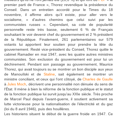
premier parti de France », Thorez revendique la présidence du
Conseil. Dans un entretien accordé pour le Times du 18
novembre, il affirme alors qu’il existe, pour aller vers le
socialisme, « d'autres chemins que celui suivi par les
communistes russes ». Cependant, sa cote de popularité
personnelle reste très basse, seulement 6 % de Français
souhaitant le voir devenir chef du gouvernement et 2 % président
de la République. Finalement, 261 parlementaires sur 579
votants lui apportent leur soutien pour prendre la tête du
gouvernement. Resté vice-président du Conseil, Thorez quitte le
cabinet Ramadier en mai 1947, avec les quatre autres ministres
communistes. Son exclusion du gouvernement est pour lui un
déchirement. Pendant son passage au gouvernement, Maurice
Thorez, qui avait toujours su se montrer un bon disciple aux yeux
de Manouïlski et de
Staline
, sait également se montrer un
ministre conciliant, et ceux qui l'ont côtoyé, de
Charles de Gaulle
à
Jules Moch
, décrivent une personnalité non dénuée du sens de
l'État. Il mène à bien la réforme de la fonction publique et le statut
de la fonction publique lui survit jusqu'au XXIe siècle. Très proche
de Marcel Paul depuis l'avant-guerre, il soutient activement sa
lutte victorieuse pour la nationalisation de l'électricité et du gaz
(loi du 8 avril 1946), puis des houillères.
Les historiens situent le début de la guerre froide en 1947. Ce