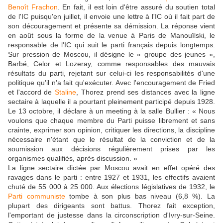
Benoît Frachon
. En fait, il est loin d'être assuré du soutien total
de l'IC puisqu'en juillet, il envoie une lettre à l'IC où il fait part de
son découragement et présente sa démission. La réponse vient
en août sous la forme de la venue à Paris de Manouïlski, le
responsable de l'IC qui suit le parti français depuis longtemps.
Sur pression de Moscou, il désigne le « groupe des jeunes »,
Barbé, Celor et Lozeray, comme responsables des mauvais
résultats du parti, rejetant sur celui-ci les responsabilités d'une
politique qu'il n'a fait qu'exécuter. Avec l'encouragement de Fried
et l'accord de
Staline
, Thorez prend ses distances avec la ligne
sectaire à laquelle il a pourtant pleinement participé depuis 1928.
Le 13 octobre, il déclare à un meeting à la salle Bullier : « Nous
voulons que chaque membre du Parti puisse librement et sans
crainte, exprimer son opinion, critiquer les directions, la discipline
nécessaire n'étant que le résultat de la conviction et de la
soumission aux décisions régulièrement prises par les
organismes qualifiés, après discussion. »
La ligne sectaire dictée par Moscou avait en effet opéré des
ravages dans le parti : entre 1927 et 1931, les effectifs avaient
chuté de 55 000 à 25 000. Aux élections législatives de 1932, le
Parti communiste
tombe à son plus bas niveau (6,8 %). La
plupart des dirigeants sont battus. Thorez fait exception,
l'emportant de justesse dans la circonscription d'Ivry-sur-Seine.