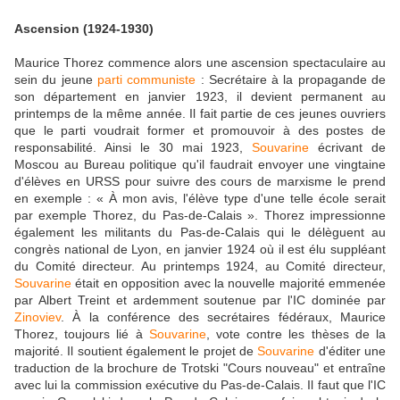
Ascension (1924-1930)
Maurice Thorez commence alors une ascension spectaculaire au
sein du jeune
parti communiste
: Secrétaire à la propagande de
son département en janvier 1923, il devient permanent au
printemps de la même année. Il fait partie de ces jeunes ouvriers
que le parti voudrait former et promouvoir à des postes de
responsabilité. Ainsi le 30 mai 1923,
Souvarine
écrivant de
Moscou au Bureau politique qu'il faudrait envoyer une vingtaine
d'élèves en URSS pour suivre des cours de marxisme le prend
en exemple : « À mon avis, l'élève type d'une telle école serait
par exemple Thorez, du Pas-de-Calais ». Thorez impressionne
également les militants du Pas-de-Calais qui le délèguent au
congrès national de Lyon, en janvier 1924 où il est élu suppléant
du Comité directeur. Au printemps 1924, au Comité directeur,
Souvarine
était en opposition avec la nouvelle majorité emmenée
par Albert Treint et ardemment soutenue par l'IC dominée par
Zinoviev
. À la conférence des secrétaires fédéraux, Maurice
Thorez, toujours lié à
Souvarine
, vote contre les thèses de la
majorité. Il soutient également le projet de
Souvarine
d'éditer une
traduction de la brochure de Trotski "Cours nouveau" et entraîne
avec lui la commission exécutive du Pas-de-Calais. Il faut que l'IC