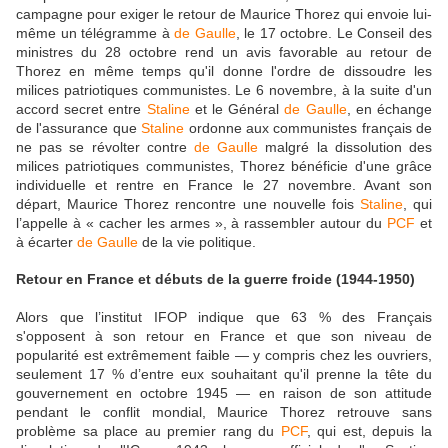
campagne pour exiger le retour de Maurice Thorez qui envoie lui-
même un télégramme à
de Gaulle
, le 17 octobre. Le Conseil des
ministres du 28 octobre rend un avis favorable au retour de
Thorez en même temps qu'il donne l'ordre de dissoudre les
milices patriotiques communistes. Le 6 novembre, à la suite d'un
accord secret entre
Staline
et le Général
de Gaulle
, en échange
de l'assurance que
Staline
ordonne aux communistes français de
ne pas se révolter contre
de Gaulle
malgré la dissolution des
milices patriotiques communistes, Thorez bénéficie d'une grâce
individuelle et rentre en France le 27 novembre. Avant son
départ, Maurice Thorez rencontre une nouvelle fois
Staline
, qui
l’appelle à « cacher les armes », à rassembler autour du
PCF
et
à écarter
de Gaulle
de la vie politique.
Retour en France et débuts de la guerre froide (1944-1950)
Alors que l’institut IFOP indique que 63 % des Français
s'opposent à son retour en France et que son niveau de
popularité est extrêmement faible — y compris chez les ouvriers,
seulement 17 % d’entre eux souhaitant qu'il prenne la tête du
gouvernement en octobre 1945 — en raison de son attitude
pendant le conflit mondial, Maurice Thorez retrouve sans
problème sa place au premier rang du
PCF
, qui est, depuis la