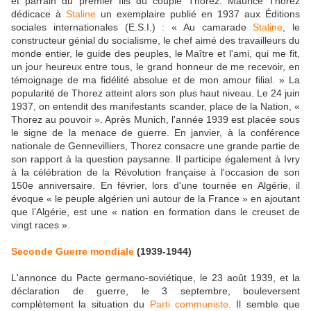
et parrain du premier fils du couple Thorez. Maurice Thorez
dédicace à
Staline
un exemplaire publié en 1937 aux Éditions
sociales internationales (E.S.I.) : « Au camarade
Staline
, le
constructeur génial du socialisme, le chef aimé des travailleurs du
monde entier, le guide des peuples, le Maître et l'ami, qui me fit,
un jour heureux entre tous, le grand honneur de me recevoir, en
témoignage de ma fidélité absolue et de mon amour filial. » La
popularité de Thorez atteint alors son plus haut niveau. Le 24 juin
1937, on entendit des manifestants scander, place de la Nation, «
Thorez au pouvoir ». Après Munich, l'année 1939 est placée sous
le signe de la menace de guerre. En janvier, à la conférence
nationale de Gennevilliers, Thorez consacre une grande partie de
son rapport à la question paysanne. Il participe également à Ivry
à la célébration de la Révolution française à l'occasion de son
150e anniversaire. En février, lors d'une tournée en Algérie, il
évoque « le peuple algérien uni autour de la France » en ajoutant
que l’Algérie, est une « nation en formation dans le creuset de
vingt races ».
Seconde Guerre mondiale
(1939-1944)
L'annonce du Pacte germano-soviétique, le 23 août 1939, et la
déclaration de guerre, le 3 septembre, bouleversent
complètement la situation du
Parti communiste
. Il semble que