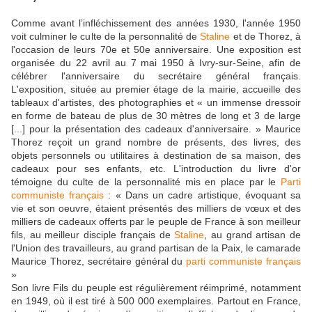
Comme avant l’infléchissement des années 1930, l'année 1950
voit culminer le culte de la personnalité de
Staline
et de Thorez, à
l'occasion de leurs 70e et 50e anniversaire. Une exposition est
organisée du 22 avril au 7 mai 1950 à Ivry-sur-Seine, afin de
célébrer l'anniversaire du secrétaire général français.
L'exposition, située au premier étage de la mairie, accueille des
tableaux d'artistes, des photographies et « un immense dressoir
en forme de bateau de plus de 30 mètres de long et 3 de large
[...] pour la présentation des cadeaux d'anniversaire. » Maurice
Thorez reçoit un grand nombre de présents, des livres, des
objets personnels ou utilitaires à destination de sa maison, des
cadeaux pour ses enfants, etc. L'introduction du livre d'or
témoigne du culte de la personnalité mis en place par le
Parti
communiste français
: « Dans un cadre artistique, évoquant sa
vie et son oeuvre, étaient présentés des milliers de vœux et des
milliers de cadeaux offerts par le peuple de France à son meilleur
fils, au meilleur disciple français de
Staline
, au grand artisan de
l'Union des travailleurs, au grand partisan de la Paix, le camarade
Maurice Thorez, secrétaire général du
parti communiste français
»
Son livre Fils du peuple est régulièrement réimprimé, notamment
en 1949, où il est tiré à 500 000 exemplaires. Partout en France,