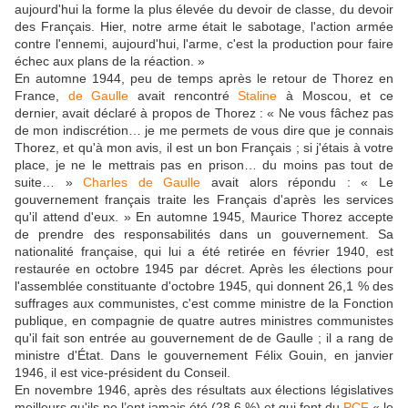
aujourd'hui la forme la plus élevée du devoir de classe, du devoir
des Français. Hier, notre arme était le sabotage, l'action armée
contre l'ennemi, aujourd'hui, l'arme, c'est la production pour faire
échec aux plans de la réaction. »
En automne 1944, peu de temps après le retour de Thorez en
France,
de Gaulle
avait rencontré
Staline
à Moscou, et ce
dernier, avait déclaré à propos de Thorez : « Ne vous fâchez pas
de mon indiscrétion… je me permets de vous dire que je connais
Thorez, et qu'à mon avis, il est un bon Français ; si j'étais à votre
place, je ne le mettrais pas en prison… du moins pas tout de
suite… »
Charles de Gaulle
avait alors répondu : « Le
gouvernement français traite les Français d'après les services
qu'il attend d'eux. » En automne 1945, Maurice Thorez accepte
de prendre des responsabilités dans un gouvernement. Sa
nationalité française, qui lui a été retirée en février 1940, est
restaurée en octobre 1945 par décret. Après les élections pour
l'assemblée constituante d'octobre 1945, qui donnent 26,1 % des
suffrages aux communistes, c'est comme ministre de la Fonction
publique, en compagnie de quatre autres ministres communistes
qu'il fait son entrée au gouvernement de de Gaulle ; il a rang de
ministre d'État. Dans le gouvernement Félix Gouin, en janvier
1946, il est vice-président du Conseil.
En novembre 1946, après des résultats aux élections législatives
meilleurs qu'ils ne l’ont jamais été (28,6 %) et qui font du
PCF
« le