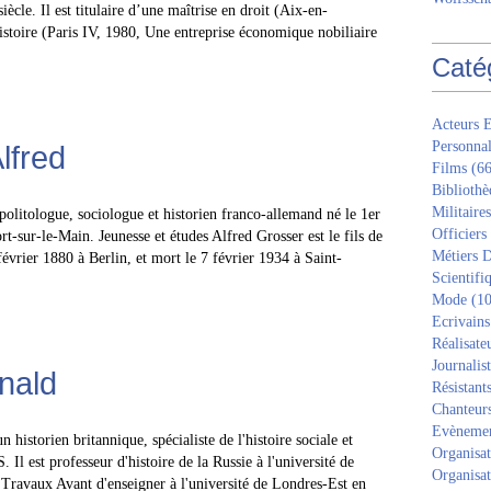
iècle. Il est titulaire d’une maîtrise en droit (Aix-en-
istoire (Paris IV, 1980, Une entreprise économique nobiliaire
Caté
Acteurs E
Personnal
lfred
Films
(66
Bibliothè
Militaires
politologue, sociologue et historien franco-allemand né le 1er
Officiers
rt-sur-le-Main. Jeunesse et études Alfred Grosser est le fils de
Métiers D
février 1880 à Berlin, et mort le 7 février 1934 à Saint-
Scientifi
Mode
(10
Ecrivains
Réalisate
Journalis
onald
Résistant
Chanteur
Evèneme
n historien britannique, spécialiste de l'histoire sociale et
Organisat
Il est professeur d'histoire de la Russie à l'université de
Organisat
 Travaux Avant d'enseigner à l'université de Londres-Est en