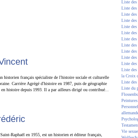
Liste de
Liste de
Liste de
Liste de
Liste de
Liste de
Liste de
Liste de
Liste de
Liste de
Vincent
Liste de
Liste des
la Croix 
historien français spécialiste de l'histoire sociale et culturelle
Liste des
raine. Carrière Agrégé d'histoire en 1987, puis de géographie
Liste du 
 en histoire depuis 1993. Il a par ailleurs dirigé ou contribué...
Flossenb
Peintures
Personnel
allemand
édéric
Psycholog
Testament
Vie sexue
Saint-Raphaël en 1955, est un historien et éditeur français,
Wolfssch