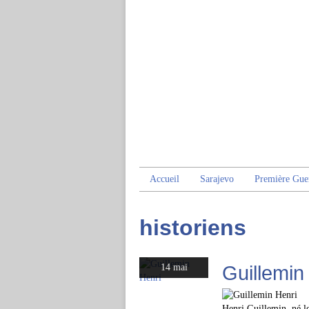
Accueil
Sarajevo
Première Gue
historiens
Guillemin
14 mai
Henri Guillemin, né l