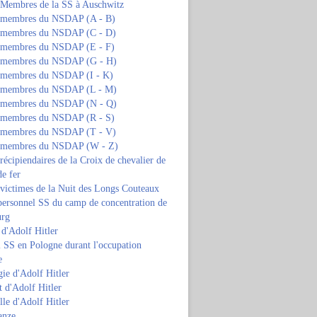
s Membres de la SS à Auschwitz
s membres du NSDAP (A - B)
s membres du NSDAP (C - D)
s membres du NSDAP (E - F)
s membres du NSDAP (G - H)
s membres du NSDAP (I - K)
s membres du NSDAP (L - M)
s membres du NSDAP (N - Q)
s membres du NSDAP (R - S)
s membres du NSDAP (T - V)
s membres du NSDAP (W - Z)
 récipiendaires de la Croix de chevalier de
de fer
 victimes de la Nuit des Longs Couteaux
personnel SS du camp de concentration de
urg
 d'Adolf Hitler
 SS en Pologne durant l'occupation
e
ie d'Adolf Hitler
 d'Adolf Hitler
lle d'Adolf Hitler
anze