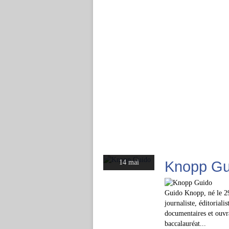
Knopp Gu
14 mai
Guido Knopp, né le 29
journaliste, éditoriali
documentaires et ouvra
baccalauréat...