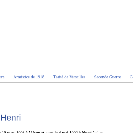
rre
Armistice de 1918
Traité de Versailles
Seconde Guerre
C
 Henri
e 19 mars 1903 à Mâcon et mort le 4 mai 1992 à Neuchâtel en