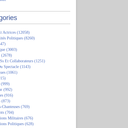
gories
t Actrices
(12058)
ités Politiques
(8260)
47)
que
(3003)
(2678)
 Ss Et Collaborateurs
(1251)
u Spectacle
(1143)
ques
(1061)
15)
(999)
ur
(992)
tes
(916)
s
(873)
s-Chanteuses
(769)
nts
(704)
ions Militaires
(676)
ions Politiques
(628)