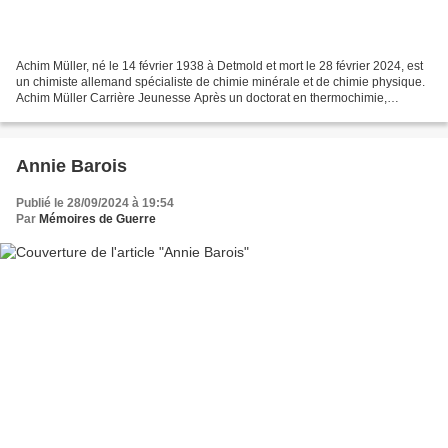
Achim Müller, né le 14 février 1938 à Detmold et mort le 28 février 2024, est
un chimiste allemand spécialiste de chimie minérale et de chimie physique.
Achim Müller Carrière Jeunesse Après un doctorat en thermochimie,
préparé dans le laboratoire du professeur...
Annie Barois
Publié le 28/09/2024 à 19:54
Par
Mémoires de Guerre