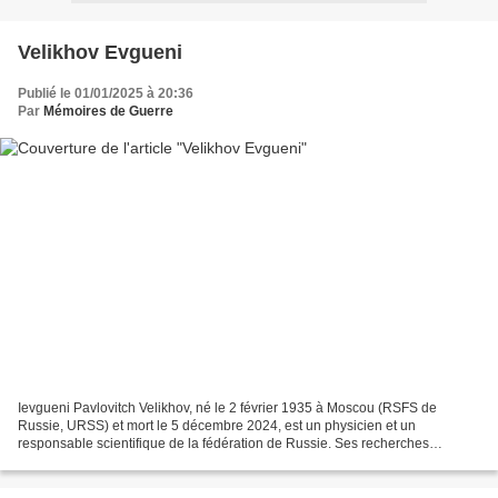
Velikhov Evgueni
Publié le 01/01/2025 à 20:36
Par
Mémoires de Guerre
Ievgueni Pavlovitch Velikhov, né le 2 février 1935 à Moscou (RSFS de
Russie, URSS) et mort le 5 décembre 2024, est un physicien et un
responsable scientifique de la fédération de Russie. Ses recherches
scientifiques concernent la physique des plasmas,...