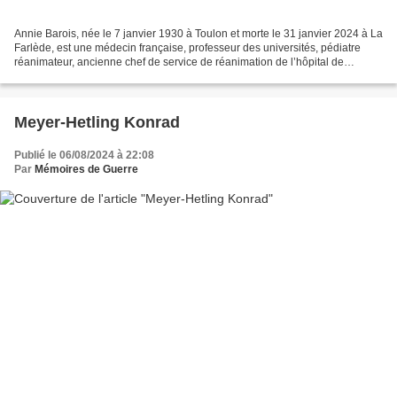
Annie Barois, née le 7 janvier 1930 à Toulon et morte le 31 janvier 2024 à La
Farlède, est une médecin française, professeur des universités, pédiatre
réanimateur, ancienne chef de service de réanimation de l’hôpital de
Garches. Annie Barois Carrière...
Meyer-Hetling Konrad
Publié le 06/08/2024 à 22:08
Par
Mémoires de Guerre