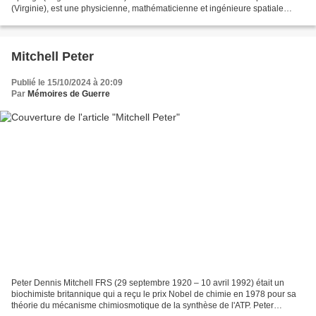
(Virginie), est une physicienne, mathématicienne et ingénieure spatiale
américaine. Elle contribue aux programmes...
Mitchell Peter
Publié le 15/10/2024 à 20:09
Par
Mémoires de Guerre
Peter Dennis Mitchell FRS (29 septembre 1920 – 10 avril 1992) était un
biochimiste britannique qui a reçu le prix Nobel de chimie en 1978 pour sa
théorie du mécanisme chimiosmotique de la synthèse de l'ATP. Peter