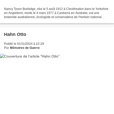
Nancy Tyson Burbidge, née le 5 août 1912 à Cleckheaton dans le Yorkshire
en Angleterre, morte le 4 mars 1977 à Canberra en Australie, est une
botaniste australienne, écologiste et conservatrice de l'herbier national
australien. Nancy Tyson Burbidge Carrière...
Hahn Otto
Publié le 01/11/2024 à 22:29
Par
Mémoires de Guerre