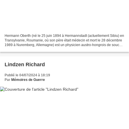
Hermann Oberth (né le 25 juin 1894 à Hermannstadt (actuellement Sibiu) en
Transylvanie, Roumanie, où son père était médecin et mort le 28 décembre
1989 à Nuremberg, Allemagne) est un physicien austro-hongrois de souche
saxonne de Transylvanie, spécialiste...
Lindzen Richard
Publié le 04/07/2024 à 18:19
Par
Mémoires de Guerre