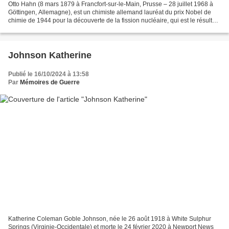
Otto Hahn (8 mars 1879 à Francfort-sur-le-Main, Prusse – 28 juillet 1968 à
Göttingen, Allemagne), est un chimiste allemand lauréat du prix Nobel de
chimie de 1944 pour la découverte de la fission nucléaire, qui est le résultat
des recherches conjointement...
Johnson Katherine
Publié le 16/10/2024 à 13:58
Par
Mémoires de Guerre
Katherine Coleman Goble Johnson, née le 26 août 1918 à White Sulphur
Springs (Virginie-Occidentale) et morte le 24 février 2020 à Newport News