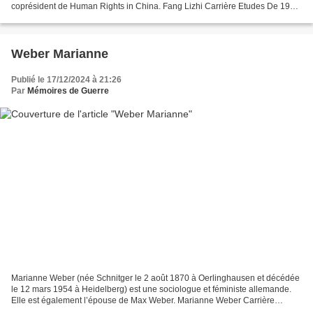
coprésident de Human Rights in China. Fang Lizhi Carrière Etudes De 1946
à 1952, Fang Lizhi est élève...
Weber Marianne
Publié le 17/12/2024 à 21:26
Par
Mémoires de Guerre
Marianne Weber (née Schnitger le 2 août 1870 à Oerlinghausen et décédée
le 12 mars 1954 à Heidelberg) est une sociologue et féministe allemande.
Elle est également l’épouse de Max Weber. Marianne Weber Carrière
Jeunesse Marianne Schnitger est née dans...