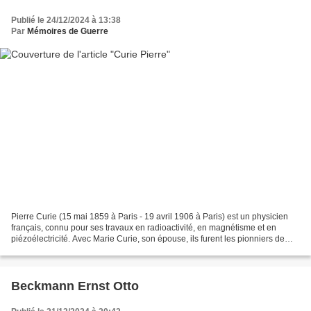
Publié le 24/12/2024 à 13:38
Par
Mémoires de Guerre
Pierre Curie (15 mai 1859 à Paris - 19 avril 1906 à Paris) est un physicien
français, connu pour ses travaux en radioactivité, en magnétisme et en
piézoélectricité. Avec Marie Curie, son épouse, ils furent les pionniers de
l'étude des radiations (rayonnement...
Beckmann Ernst Otto