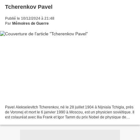
Tcherenkov Pavel
Publié le 10/12/2024 à 21:48
Par
Mémoires de Guerre
Pavel Alekseïevitch Tcherenkov, né le 28 juillet 1904 à Nijniaïa Tchigla, près
de Voronej et mort le 6 janvier 1990 à Moscou, est un physicien soviétique. Il
est colauréat avec Ilia Frank et Igor Tamm du prix Nobel de physique de
1958 « pour la découverte...