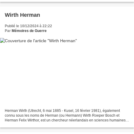
Wirth Herman
Publié le 10/12/2024 à 22:22
Par
Mémoires de Guerre
Herman Wirth (Utrecht, 6 mai 1885 - Kusel, 16 février 1981), également
connu sous les noms de Herman (ou Hermann) Wirth Roeper Bosch et
Herman Felix Wirthor, est un chercheur néerlandais en sciences humaines
ayant principalement travaillé en Allemagne...