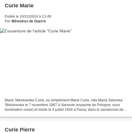
Curie Marie
Publié le 24/12/2024 à 13:49
Par
Mémoires de Guerre
Marie Skłodowska-Curie, ou simplement Marie Curie, née Maria Salomea
Skłodowska le 7 novembre 1867 à Varsovie (royaume de Pologne, sous
domination russe) et morte le 4 juillet 1934 à Passy, dans le sanatorium de
Sancellemoz (Haute-Savoie), est une physicienne...
Curie Pierre