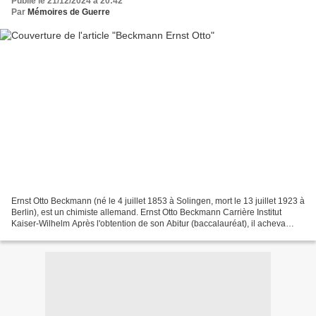
Publié le 21/12/2024 à 20:42
Par
Mémoires de Guerre
Ernst Otto Beckmann (né le 4 juillet 1853 à Solingen, mort le 13 juillet 1923 à
Berlin), est un chimiste allemand. Ernst Otto Beckmann Carrière Institut
Kaiser-Wilhelm Après l'obtention de son Abitur (baccalauréat), il acheva
d'abord une formation d'aide...