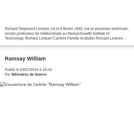
Richard Siegmund Lindzen, né le 8 février 1940, est un physicien américain,
ancien professeur de météorologie au Massachusetts Institute of
Technology. Richard Lindzen Carrière Famille et études Richard Lindzen
naît en 1940 à Webster, Massachussetts,...
Ramsay William
Publié le 04/07/2024 à 16:42
Par
Mémoires de Guerre